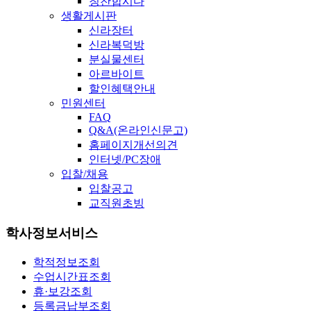
칭찬합시다
생활게시판
신라장터
신라복덕방
분실물센터
아르바이트
할인혜택안내
민원센터
FAQ
Q&A(온라인신문고)
홈페이지개선의견
인터넷/PC장애
입찰/채용
입찰공고
교직원초빙
학사정보서비스
학적정보조회
수업시간표조회
휴·보강조회
등록금납부조회