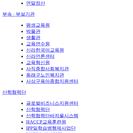
연말정산
부속 · 부설기관
평생교육원
박물관
생활관
교육연수원
신라한국어교육원
신라언론센터
교육혁신원
사직종합사회복지관
동래구노인복지관
사상구육아종합지원센터
산학협력단
글로벌비즈니스지원센터
산학협력단
산학협력단바자울시스템
HACCP교육훈련원
IPP일학습병행제사업단