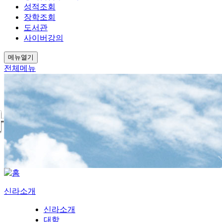
성적조회
장학조회
도서관
사이버강의
메뉴열기
전체메뉴
신라소개
신라소개
대학