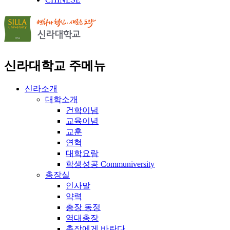
신라대학교 주메뉴
신라소개
대학소개
건학이념
교육이념
교훈
연혁
대학요람
학생성공 Communiversity
총장실
인사말
약력
총장 동정
역대총장
총장에게 바란다