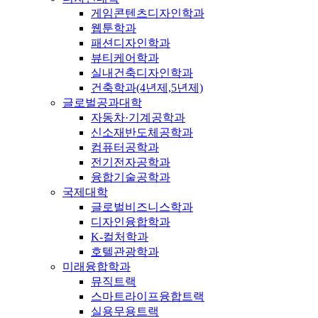
게임콘텐츠디자인학과
웹툰학과
패션디자인학과
뷰티케어학과
실내건축디자인학과
건축학과(4년제,5년제)
글로벌공과대학
자동차·기계공학과
신소재반도체공학과
컴퓨터공학과
전기전자공학과
융합기술공학과
국제대학
글로벌비즈니스학과
디자인융합학과
K-컬처학과
호텔관광학과
미래융합학과
뮤직트랙
스마트라이프융합트랙
실용무용트랙