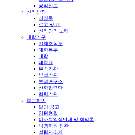
공익신고
신라상징
상징물
로고 및 UI
신라인의 노래
대학기구
전체조직도
대학본부
대학
대학원
부속기관
부설기관
부설연구소
산학협력단
협력기관
학교법인
알림·공고
임원현황
이사회일정안내 및 회의록
박영학원 정관
설립자소개