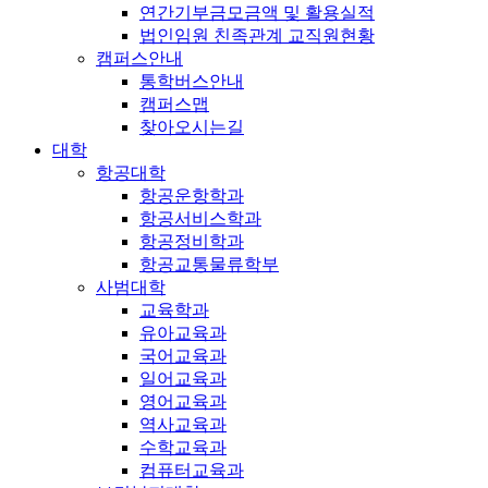
연간기부금모금액 및 활용실적
법인임원 친족관계 교직원현황
캠퍼스안내
통학버스안내
캠퍼스맵
찾아오시는길
대학
항공대학
항공운항학과
항공서비스학과
항공정비학과
항공교통물류학부
사범대학
교육학과
유아교육과
국어교육과
일어교육과
영어교육과
역사교육과
수학교육과
컴퓨터교육과