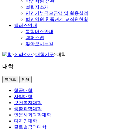
박영학원 정관
설립자소개
연간기부금모금액 및 활용실적
법인임원 친족관계 교직원현황
캠퍼스안내
통학버스안내
캠퍼스맵
찾아오시는길
>
신라소개
>
대학기구
>
대학
대학
북마크
인쇄
항공대학
사범대학
보건복지대학
생활과학대학
인문사회과학대학
디자인대학
글로벌공과대학