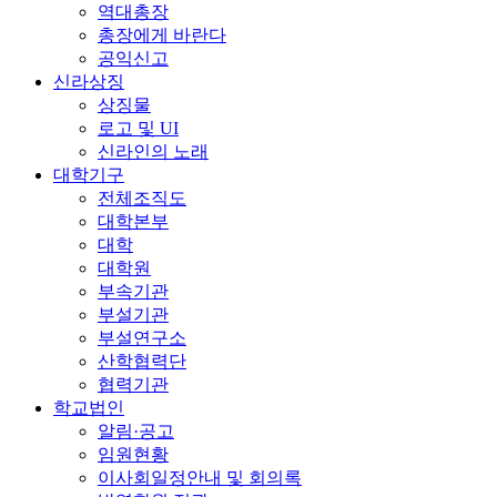
역대총장
총장에게 바란다
공익신고
신라상징
상징물
로고 및 UI
신라인의 노래
대학기구
전체조직도
대학본부
대학
대학원
부속기관
부설기관
부설연구소
산학협력단
협력기관
학교법인
알림·공고
임원현황
이사회일정안내 및 회의록