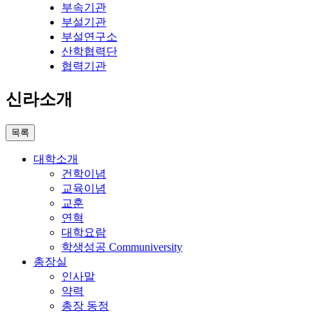
부속기관
부설기관
부설연구소
산학협력단
협력기관
신라소개
목록
대학소개
건학이념
교육이념
교훈
연혁
대학요람
학생성공 Communiversity
총장실
인사말
약력
총장 동정