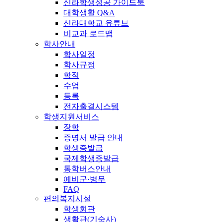
신라학생성공 가이드북
대학생활 Q&A
신라대학교 유튜브
비교과 로드맵
학사안내
학사일정
학사규정
학적
수업
등록
전자출결시스템
학생지원서비스
장학
증명서 발급 안내
학생증발급
국제학생증발급
통학버스안내
예비군·병무
FAQ
편의복지시설
학생회관
생활관(기숙사)