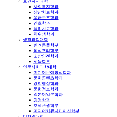
보건복지대학
사회복지학과
상담치료학과
응급구조학과
간호학과
물리치료학과
치위생학과
생활과학대학
반려동물학부
외식조리학부
소방안전학과
체육학부
인문사회과학대학
미디어문예창작학과
문화콘텐츠학과
경찰행정학과
문헌정보학과
일본어일본학과
경영학과
호텔관광학부
미디어커뮤니케이션학부
디자인대학