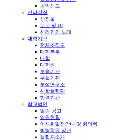
공익신고
신라상징
상징물
로고 및 UI
신라인의 노래
대학기구
전체조직도
대학본부
대학
대학원
부속기관
부설기관
부설연구소
산학협력단
협력기관
학교법인
알림·공고
임원현황
이사회일정안내 및 회의록
박영학원 정관
설립자소개