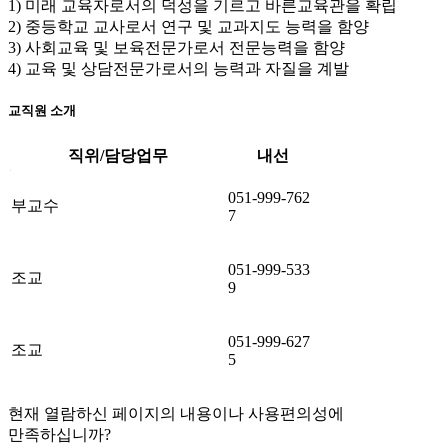
1) 미래 교육자로서의 덕성을 기르고 바른교육관을 확립
2) 중등학교 교사로서 연구 및 교과지도 능력을 함양
3) 사회교육 및 보육전문가로서 전문능력을 함양
4) 교육 및 상담전문가로서의 능력과 자질을 계발
교직원 소개
직위/담당업무
내선
교육학과 직급/담당업무,내선번호 소개
051-999-762
부교수
7
051-999-533
조교
9
051-999-627
조교
5
현재 열람하신 페이지의 내용이나 사용편의성에
만족하십니까?