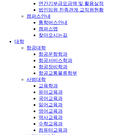
연간기부금모금액 및 활용실적
법인임원 친족관계 교직원현황
캠퍼스안내
통학버스안내
캠퍼스맵
찾아오시는길
대학
항공대학
항공운항학과
항공서비스학과
항공정비학과
항공교통물류학부
사범대학
교육학과
유아교육과
국어교육과
일어교육과
영어교육과
역사교육과
수학교육과
컴퓨터교육과