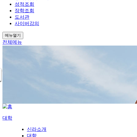
성적조회
장학조회
도서관
사이버강의
메뉴열기
전체메뉴
대학
신라소개
대학