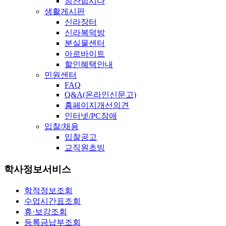
칭찬합시다
생활게시판
신라장터
신라복덕방
분실물센터
아르바이트
할인혜택안내
민원센터
FAQ
Q&A(온라인신문고)
홈페이지개선의견
인터넷/PC장애
입찰/채용
입찰공고
교직원초빙
학사정보서비스
학적정보조회
수업시간표조회
휴·보강조회
등록금납부조회