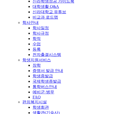
신라학생성공 가이드북
대학생활 Q&A
신라대학교 유튜브
비교과 로드맵
학사안내
학사일정
학사규정
학적
수업
등록
전자출결시스템
학생지원서비스
장학
증명서 발급 안내
학생증발급
국제학생증발급
통학버스안내
예비군·병무
FAQ
편의복지시설
학생회관
생활관(기숙사)