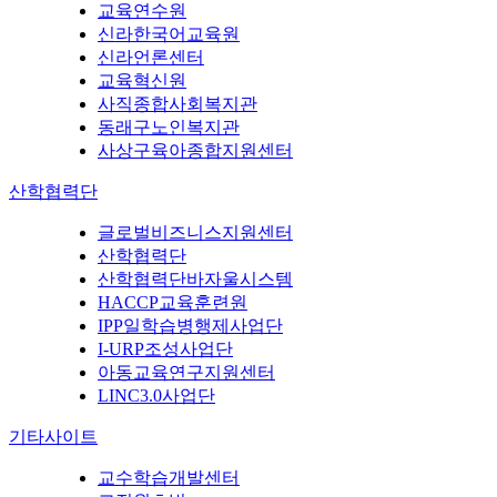
교육연수원
신라한국어교육원
신라언론센터
교육혁신원
사직종합사회복지관
동래구노인복지관
사상구육아종합지원센터
산학협력단
글로벌비즈니스지원센터
산학협력단
산학협력단바자울시스템
HACCP교육훈련원
IPP일학습병행제사업단
I-URP조성사업단
아동교육연구지원센터
LINC3.0사업단
기타사이트
교수학습개발센터