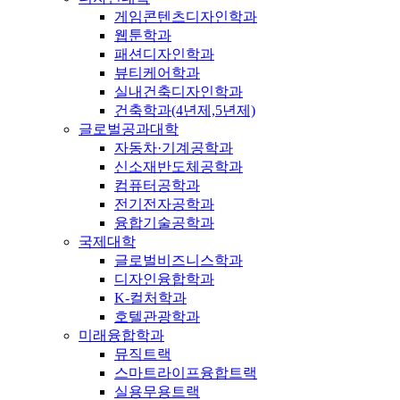
게임콘텐츠디자인학과
웹툰학과
패션디자인학과
뷰티케어학과
실내건축디자인학과
건축학과(4년제,5년제)
글로벌공과대학
자동차·기계공학과
신소재반도체공학과
컴퓨터공학과
전기전자공학과
융합기술공학과
국제대학
글로벌비즈니스학과
디자인융합학과
K-컬처학과
호텔관광학과
미래융합학과
뮤직트랙
스마트라이프융합트랙
실용무용트랙