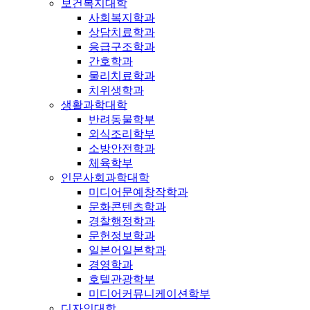
보건복지대학
사회복지학과
상담치료학과
응급구조학과
간호학과
물리치료학과
치위생학과
생활과학대학
반려동물학부
외식조리학부
소방안전학과
체육학부
인문사회과학대학
미디어문예창작학과
문화콘텐츠학과
경찰행정학과
문헌정보학과
일본어일본학과
경영학과
호텔관광학부
미디어커뮤니케이션학부
디자인대학