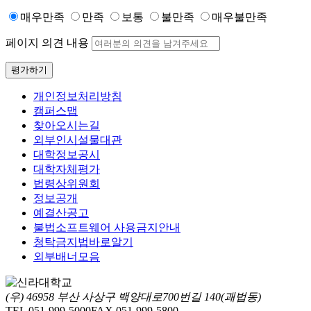
매우만족
만족
보통
불만족
매우불만족
페이지 의견 내용
평가하기
개인정보처리방침
캠퍼스맵
찾아오시는길
외부인시설물대관
대학정보공시
대학자체평가
법령상위원회
정보공개
예결산공고
불법소프트웨어 사용금지안내
청탁금지법바로알기
외부배너모음
(우) 46958 부산 사상구 백양대로700번길 140(괘법동)
TEL 051-999-5000
FAX 051-999-5800