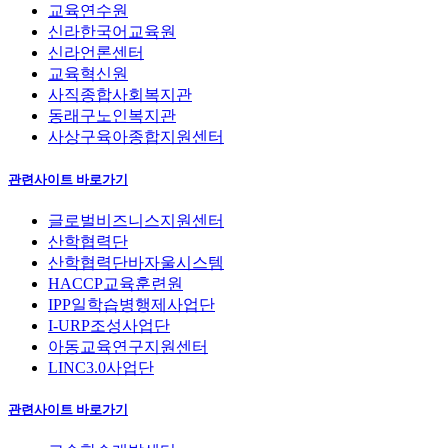
교육연수원
신라한국어교육원
신라언론센터
교육혁신원
사직종합사회복지관
동래구노인복지관
사상구육아종합지원센터
관련사이트 바로가기
글로벌비즈니스지원센터
산학협력단
산학협력단바자울시스템
HACCP교육훈련원
IPP일학습병행제사업단
I-URP조성사업단
아동교육연구지원센터
LINC3.0사업단
관련사이트 바로가기