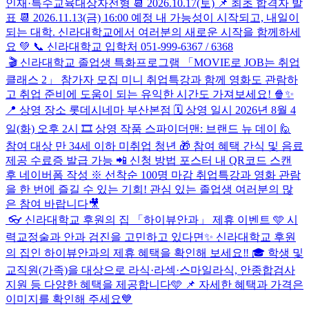
인재·특수교육대상자전형 📆 2026.10.17(토) 📌 최초 합격자 발
표 📆 2026.11.13(금) 16:00 예정 내 가능성이 시작되고, 내일이
되는 대학. 신라대학교에서 여러분의 새로운 시작을 함께하세
요 💚 📞 신라대학교 입학처 051-999-6367 / 6368
🎬 신라대학교 졸업생 특화프로그램 「MOVIE로 JOB는 취업
클래스 2」 참가자 모집 미니 취업특강과 함께 영화도 관람하
고 취업 준비에 도움이 되는 유익한 시간도 가져보세요! 🍿✨
📍 상영 장소 롯데시네마 부산본점 🗓 상영 일시 2026년 8월 4
일(화) 오후 2시 🎞 상영 작품 스파이더맨: 브랜드 뉴 데이 🙋
참여 대상 만 34세 이하 미취업 청년 🎁 참여 혜택 간식 및 음료
제공 수료증 발급 가능 📲 신청 방법 포스터 내 QR코드 스캔
후 네이버폼 작성 ※ 선착순 100명 마감 취업특강과 영화 관람
을 한 번에 즐길 수 있는 기회! 관심 있는 졸업생 여러분의 많
은 참여 바랍니다🎥
👓 신라대학교 후원의 집 「하이뷰안과」 제휴 이벤트 🩵 시
력교정술과 안과 검진을 고민하고 있다면✨ 신라대학교 후원
의 집인 하이뷰안과의 제휴 혜택을 확인해 보세요‼️ 🎓 학생 및
교직원(가족)을 대상으로 라식·라섹·스마일라식, 안종합검사
지원 등 다양한 혜택을 제공합니다🩵 📌 자세한 혜택과 가격은
이미지를 확인해 주세요💙