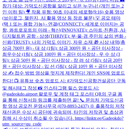
참가 대상: 가덕도신공항을 알리고 싶은 누구나! (개인 또는 2
인 이하 팀) 🎥 작품 유형: 90초 이내의 세로형(9:16) 숏폼 영상
(브이로그, 챌린지, AI 활용 영상 등 장르 불문) 💡 공모 테마
(택 1 또는 융합 가능) - 연결(CONNECT): 세계로 이어지는 공
항, 콰트로포트의 미래 - 혁신(INNOVATE): 스마트·친환경, AI·
디지털트윈 공항 - 상생(THRIVE): 부·울·경 주민의 삶의 변화 -
신뢰(TRUST): 나의 가덕도 이야기, 자유 소재 🎁 시상 내역(총
상금 700만 원) - 대 상 (1팀): 상금 300만 원 + 공단 이사장상 -
최우수상 (1팀): 상금 100만 원 + 공단 이사장상 - 우 수 상 (3
팀): 상금 50만 원 + 공단 이사장상 - 장 려 상 (5팀): 상금 20만
원 + 공단 이사장상 - 입 선 (5팀): 상금 10만 원 + 공단 이사장
상 ✍️ 접수 방법 영상을 멋지게 제작한다! 개인 SNS에 업로드
한다! 📺 유튜브 숏츠 업로드 시: #가덕도신공항건설공단 구독
및 해시태그 작성 📸 인스타그램 릴스 업로드 시:
@gadeokdo.airport 팔로우 및 계정 태그 포스터 QR의 구글 폼
을 통해 신청서와 링크를 제출하면 끝! 📞 문의처 가덕도신공
항 영상 공모전 운영사무국 (070-8893-2437) ※ 출품작의 저작
재산권은 수상 시 공단에 귀속되며, 타인의 저작권 및 초상권
침해 시 수상이 취소될 수 있습니다. https://linktr.ee/Gadeokdo?
utm_source=qu_code