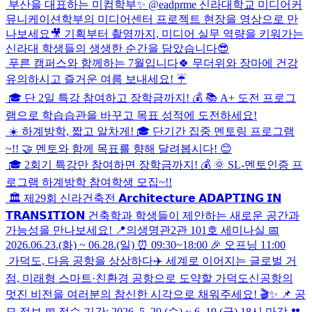
부산을 대표하는 미컴학부✨ @eadprme 신라대학교 미디어커
뮤니케이션학부의 미디어센터 프로젝트 현장을 영상으로 만
나보세요🎥 기획부터 촬영까지, 미디어 실무 역량을 키워가는
신라대 학생들의 생생한 순간을 담았습니다😎
푸른 캠퍼스와 함께하는 7월입니다🍀 무더위와 장마에 건강
유의하시고 즐거운 여름 보내세요! ☔
🎓 단 2일 특강 참여하고 장학금까지! 💰 📚 A+ 도전 프로그
램으로 학습습관을 바꾸고 목표 성적에 도전하세요!
☀️ 하계방학, 짧고 알차게! 🎓 단기간 집중 멘토링 프로그램
~!! 🤝 멘토와 함께 목표를 향해 달려봅시다! 😊
🎓 2회기 특강만 참여하면 장학금까지! 💰 🌞 SL-멘토인증 프
로그램 하계방학 참여학생 모집~!!
🏛️ 제29회 신라건축전 𝗔𝗿𝗰𝗵𝗶𝘁𝗲𝗰𝘁𝘂𝗿𝗲 𝗔𝗗𝗔𝗣𝗧𝗜𝗡𝗚 𝗜𝗡
𝗧𝗥𝗔𝗡𝗦𝗜𝗧𝗜𝗢𝗡 건축학과 학생들이 제안하는 새로운 공간과
가능성을 만나보세요! 📍의생명관2관 101호 세미나실 📅
2026.06.23.(화) ~ 06.28.(일) ⏰ 09:30~18:00 🎉 오프닝 11:00
가덕도, 다음 공항을 상상하다✈️ 세계로 이어지는 글로벌 거
점, 미래형 스마트·친환경 공항으로 도약할 가덕도신공항의
멋진 비전을 여러분의 참신한 시각으로 채워주세요! 🎬✨ 📌 공
모 정보 📅 접수 기간: 2026. 5. 20.(수) ~ 6. 19.(금) 18시 마감 👥