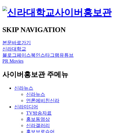
사이버홍보관
SKIP NAVIGATION
본문바로가기
신라대학교
블로그
페이스북
인스타그램
유튜브
PR Movies
사이버홍보관 주메뉴
신라뉴스
신라뉴스
언론에비친신라
신라미디어
TV방송자료
홍보동영상
신라갤러리
홍보브로슈어