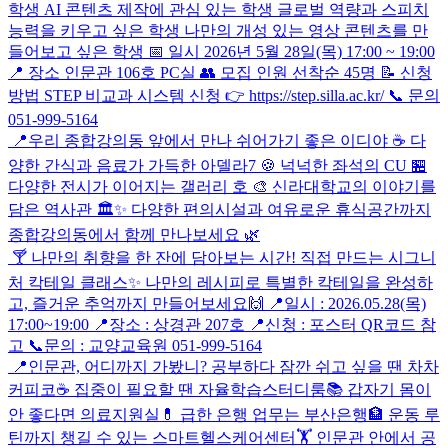
학생 AI 콘텐츠 제작에 관심 있는 학생 글로벌 역량과 스피치
능력을 키우고 싶은 학생 나만의 개성 있는 영상 콘텐츠를 만
들어보고 싶은 학생 📅 일시 2026년 5월 28일(목) 17:00 ~ 19:00
📍 장소 인문관 106호 PC실 👥 모집 인원 선착순 45명 📝 신청
방법 STEP 비교과 시스템 신청 👉 https://step.silla.ac.kr/ 📞 문의
051-999-5164
📍우리 종합강의동 앞에서 만나 쉬어가기 좋은 이디야 ☕ 다
양한 간식과 음료가 가득한 아델라7 🍪 넉넉한 좌석의 CU 🏪
다양한 전시가 이어지는 갤러리 호 🎨 신라대학교의 이야기를
담은 역사관 🏛✨ 다양한 편의시설과 여유로운 휴식공간까지
종합강의동에서 함께 만나보세요 🌿
🍸 나만의 취향을 한 잔에 담아보는 시간! 직접 만드는 시그니
처 칵테일 클래스✨ 나만의 레시피로 특별한 칵테일을 완성하
고, 즐거운 추억까지 만들어보세요🙌 📍일시 : 2026.05.28(목)
17:00~19:00 📍장소 : 상경관 207호 📍신청 : 포스터 QR코드 참
고 📞문의 : 교양교육원 051-999-5164
📍인문관, 어디까지 가봤니? 공부하다 잠깐 쉬고 싶을 땐 차차
커피코☕ 집중이 필요할 땐 자율학습스터디룸📚 갑자기 몸이
안 좋다면 의료지원실💊 급한 은행 업무는 부산은행🏦 운동 루
틴까지 챙길 수 있는 스마트헬스케어센터🏋️ 인문관 안에서 공