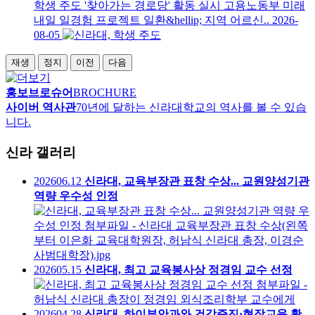
학생 주도 '찾아가는 경로당' 활동 실시 고용노동부 미래
내일 일경험 프로젝트 일환&hellip; 지역 어르신..
2026-
08-05
재생
정지
이전
다음
홍보브로슈어
BROCHURE
사이버 역사관
70년에 달하는 신라대학교의 역사를 볼 수 있습
니다.
신라 갤러리
2026
06.12
신라대, 교육부장관 표창 수상... 교원양성기관
역량 우수성 인정
2026
05.15
신라대, 최고 교육봉사상 정경임 교수 선정
2026
04.28
신라대, 하이뷰안과와 건강증진·현장교육 확