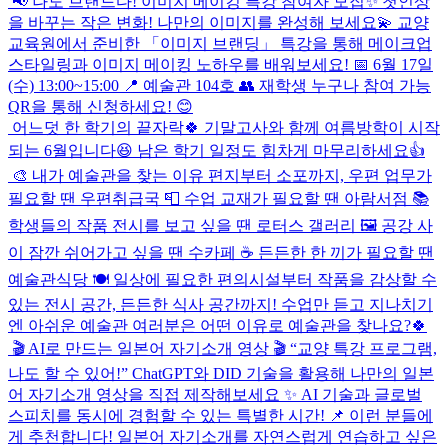
📢 나도 브랜드다! 이미지 메이킹 특강 참여자 모집✨ 첫인상
을 바꾸는 작은 변화! 나만의 이미지를 완성해 보세요💫 교양
교육원에서 준비한 「이미지 브랜딩」 특강을 통해 메이크업
스타일링과 이미지 메이킹 노하우를 배워보세요! 📅 6월 17일
(수) 13:00~15:00 📍 예술관 104호 👥 재학생 누구나 참여 가능
QR을 통해 신청하세요! 😊
어느덧 한 학기의 끝자락🍀 기말고사와 함께 여름방학이 시작
되는 6월입니다😆 남은 학기 일정도 힘차게 마무리하세요👍
🎨 내가 예술관을 찾는 이유 편지부터 소포까지, 우편 업무가
필요할 땐 우편취급국 📮 수업 교재가 필요할 땐 아람서점 📚
학생들의 작품 전시를 보고 싶을 땐 로터스 갤러리 🖼️ 공강 사
이 잠깐 쉬어가고 싶을 땐 수카페 ☕ 든든한 한 끼가 필요할 땐
예술관식당 🍽️ 일상에 필요한 편의시설부터 작품을 감상할 수
있는 전시 공간, 든든한 식사 공간까지! 수업만 듣고 지나치기
엔 아쉬운 예술관 여러분은 어떤 이유로 예술관을 찾나요?🍀
🎬 AI로 만드는 일본어 자기소개 영상 🎬 “교양 특강 프로그램,
나도 할 수 있어!” ChatGPT와 DID 기술을 활용해 나만의 일본
어 자기소개 영상을 직접 제작해보세요 ✨ AI 기술과 글로벌
스피치를 동시에 경험할 수 있는 특별한 시간! 📌 이런 분들에
게 추천합니다! 일본어 자기소개를 자연스럽게 연습하고 싶은