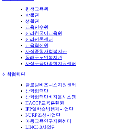
평생교육원
박물관
생활관
교육연수원
신라한국어교육원
신라언론센터
교육혁신원
사직종합사회복지관
동래구노인복지관
사상구육아종합지원센터
산학협력단
글로벌비즈니스지원센터
산학협력단
산학협력단바자울시스템
HACCP교육훈련원
IPP일학습병행제사업단
I-URP조성사업단
아동교육연구지원센터
LINC3.0사업단