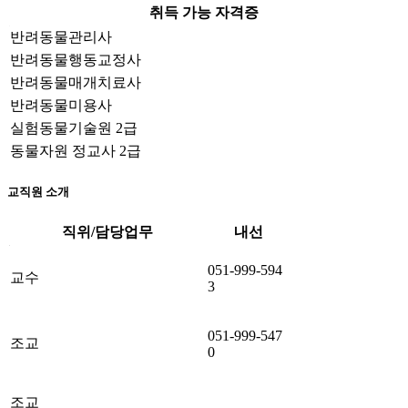
취득 가능 자격증
표 제목
반려동물관리사
반려동물행동교정사
반려동물매개치료사
반려동물미용사
실험동물기술원 2급
동물자원 정교사 2급
교직원 소개
직위/담당업무
내선
반려동물학부 직급/담당업무,내선번호 소개
051-999-594
교수
3
051-999-547
조교
0
조교