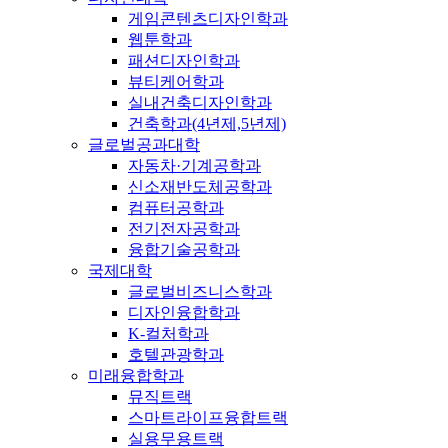
게임콘텐츠디자인학과
웹툰학과
패션디자인학과
뷰티케어학과
실내건축디자인학과
건축학과(4년제,5년제)
글로벌공과대학
자동차·기계공학과
신소재반도체공학과
컴퓨터공학과
전기전자공학과
융합기술공학과
국제대학
글로벌비즈니스학과
디자인융합학과
K-컬처학과
호텔관광학과
미래융합학과
뮤직트랙
스마트라이프융합트랙
실용무용트랙