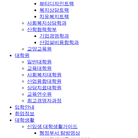
뷰티디자인트랙
복지상담트랙
치유복지트랙
사회복지상담학과
산학협력학부
기업경영학과
산업설비융합학과
교양교육원
대학원
일반대학원
교육대학원
사회복지대학원
산업융합대학원
상담치료대학원
교육연수원
최고경영자과정
입학안내
취업정보
대학생활
신입생 대학생활가이드
행정부서 탐방영상