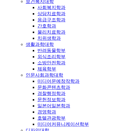
보건복지대학
사회복지학과
상담치료학과
응급구조학과
간호학과
물리치료학과
치위생학과
생활과학대학
반려동물학부
외식조리학부
소방안전학과
체육학부
인문사회과학대학
미디어문예창작학과
문화콘텐츠학과
경찰행정학과
문헌정보학과
일본어일본학과
경영학과
호텔관광학부
미디어커뮤니케이션학부
디자인대학