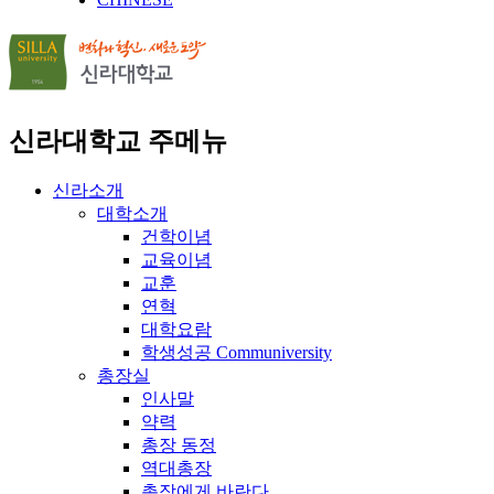
신라대학교 주메뉴
신라소개
대학소개
건학이념
교육이념
교훈
연혁
대학요람
학생성공 Communiversity
총장실
인사말
약력
총장 동정
역대총장
총장에게 바란다