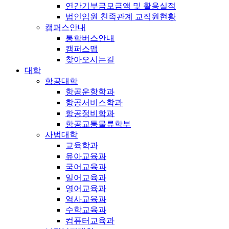
연간기부금모금액 및 활용실적
법인임원 친족관계 교직원현황
캠퍼스안내
통학버스안내
캠퍼스맵
찾아오시는길
대학
항공대학
항공운항학과
항공서비스학과
항공정비학과
항공교통물류학부
사범대학
교육학과
유아교육과
국어교육과
일어교육과
영어교육과
역사교육과
수학교육과
컴퓨터교육과