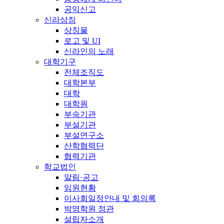
공익신고
신라상징
상징물
로고 및 UI
신라인의 노래
대학기구
전체조직도
대학본부
대학
대학원
부속기관
부설기관
부설연구소
산학협력단
협력기관
학교법인
알림·공고
임원현황
이사회일정안내 및 회의록
박영학원 정관
설립자소개