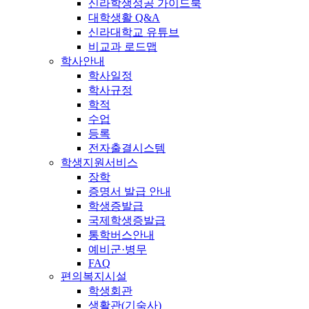
신라학생성공 가이드북
대학생활 Q&A
신라대학교 유튜브
비교과 로드맵
학사안내
학사일정
학사규정
학적
수업
등록
전자출결시스템
학생지원서비스
장학
증명서 발급 안내
학생증발급
국제학생증발급
통학버스안내
예비군·병무
FAQ
편의복지시설
학생회관
생활관(기숙사)