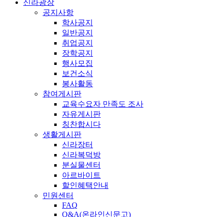
신라광장
공지사항
학사공지
일반공지
취업공지
장학공지
행사모집
보건소식
봉사활동
참여게시판
교육수요자 만족도 조사
자유게시판
칭찬합시다
생활게시판
신라장터
신라복덕방
분실물센터
아르바이트
할인혜택안내
민원센터
FAQ
Q&A(온라인신문고)