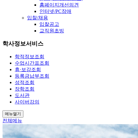
홈페이지개선의견
인터넷/PC장애
입찰/채용
입찰공고
교직원초빙
학사정보서비스
학적정보조회
수업시간표조회
휴·보강조회
등록금납부조회
성적조회
장학조회
도서관
사이버강의
메뉴열기
전체메뉴