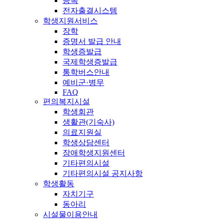
등록
전자출결시스템
학생지원서비스
장학
증명서 발급 안내
학생증발급
국제학생증발급
통학버스안내
예비군·병무
FAQ
편의복지시설
학생회관
생활관(기숙사)
의료지원실
학생상담센터
장애학생지원센터
기타편의시설
기타편의시설 공지사항
학생활동
자치기구
동아리
시설물이용안내