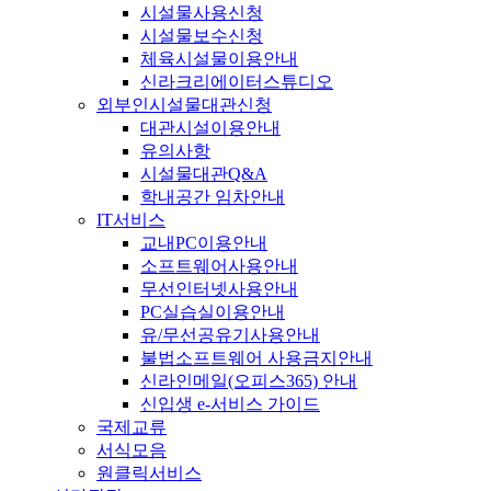
시설물사용신청
시설물보수신청
체육시설물이용안내
신라크리에이터스튜디오
외부인시설물대관신청
대관시설이용안내
유의사항
시설물대관Q&A
학내공간 임차안내
IT서비스
교내PC이용안내
소프트웨어사용안내
무선인터넷사용안내
PC실습실이용안내
유/무선공유기사용안내
불법소프트웨어 사용금지안내
신라인메일(오피스365) 안내
신입생 e-서비스 가이드
국제교류
서식모음
원클릭서비스