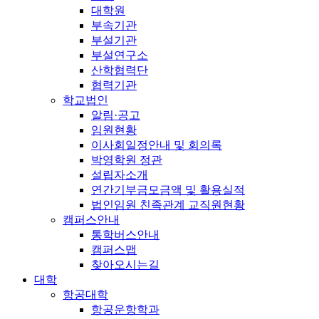
대학원
부속기관
부설기관
부설연구소
산학협력단
협력기관
학교법인
알림·공고
임원현황
이사회일정안내 및 회의록
박영학원 정관
설립자소개
연간기부금모금액 및 활용실적
법인임원 친족관계 교직원현황
캠퍼스안내
통학버스안내
캠퍼스맵
찾아오시는길
대학
항공대학
항공운항학과