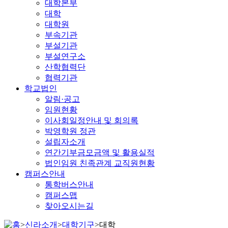
대학본부
대학
대학원
부속기관
부설기관
부설연구소
산학협력단
협력기관
학교법인
알림·공고
임원현황
이사회일정안내 및 회의록
박영학원 정관
설립자소개
연간기부금모금액 및 활용실적
법인임원 친족관계 교직원현황
캠퍼스안내
통학버스안내
캠퍼스맵
찾아오시는길
>
신라소개
>
대학기구
>
대학