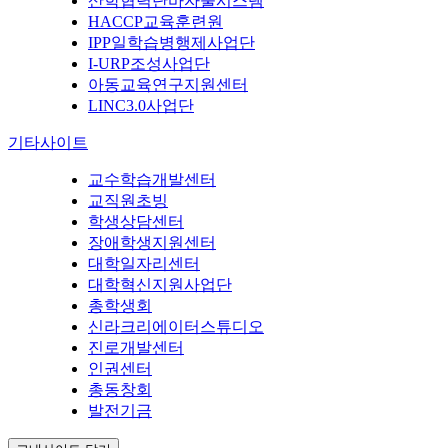
산학협력단바자울시스템
HACCP교육훈련원
IPP일학습병행제사업단
I-URP조성사업단
아동교육연구지원센터
LINC3.0사업단
기타사이트
교수학습개발센터
교직원초빙
학생상담센터
장애학생지원센터
대학일자리센터
대학혁신지원사업단
총학생회
신라크리에이터스튜디오
진로개발센터
인권센터
총동창회
발전기금