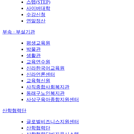
스텝(STEP)
사이버대학
수강신청
연말정산
부속 · 부설기관
평생교육원
박물관
생활관
교육연수원
신라한국어교육원
신라언론센터
교육혁신원
사직종합사회복지관
동래구노인복지관
사상구육아종합지원센터
산학협력단
글로벌비즈니스지원센터
산학협력단