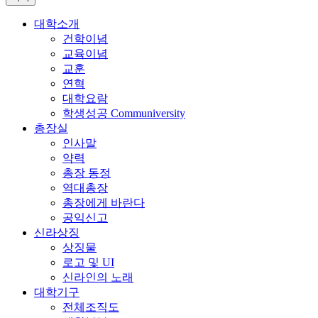
대학소개
건학이념
교육이념
교훈
연혁
대학요람
학생성공 Communiversity
총장실
인사말
약력
총장 동정
역대총장
총장에게 바란다
공익신고
신라상징
상징물
로고 및 UI
신라인의 노래
대학기구
전체조직도