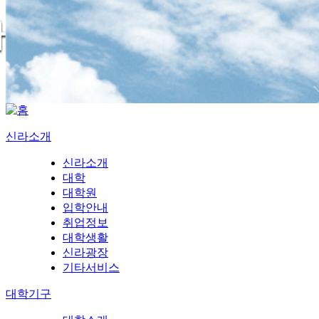
신라소개
신라소개
대학
대학원
입학안내
취업정보
대학생활
신라광장
기타서비스
대학기구