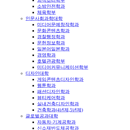
외식조리학부
소방안전학과
체육학부
인문사회과학대학
미디어문예창작학과
문화콘텐츠학과
경찰행정학과
문헌정보학과
일본어일본학과
경영학과
호텔관광학부
미디어커뮤니케이션학부
디자인대학
게임콘텐츠디자인학과
웹툰학과
패션디자인학과
뷰티케어학과
실내건축디자인학과
건축학과(4년제,5년제)
글로벌공과대학
자동차·기계공학과
신소재반도체공학과