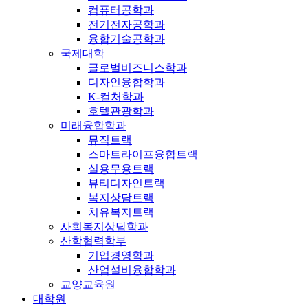
컴퓨터공학과
전기전자공학과
융합기술공학과
국제대학
글로벌비즈니스학과
디자인융합학과
K-컬처학과
호텔관광학과
미래융합학과
뮤직트랙
스마트라이프융합트랙
실용무용트랙
뷰티디자인트랙
복지상담트랙
치유복지트랙
사회복지상담학과
산학협력학부
기업경영학과
산업설비융합학과
교양교육원
대학원