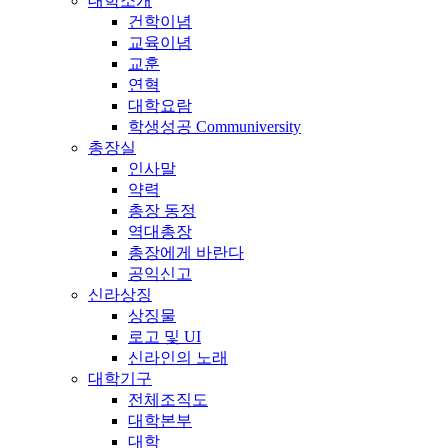
대학소개
건학이념
교육이념
교훈
연혁
대학요람
학생성공 Communiversity
총장실
인사말
약력
총장 동정
역대총장
총장에게 바란다
공익신고
신라상징
상징물
로고 및 UI
신라인의 노래
대학기구
전체조직도
대학본부
대학