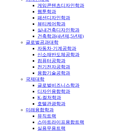
게임콘텐츠디자인학과
웹툰학과
패션디자인학과
뷰티케어학과
실내건축디자인학과
건축학과(4년제,5년제)
글로벌공과대학
자동차·기계공학과
신소재반도체공학과
컴퓨터공학과
전기전자공학과
융합기술공학과
국제대학
글로벌비즈니스학과
디자인융합학과
K-컬처학과
호텔관광학과
미래융합학과
뮤직트랙
스마트라이프융합트랙
실용무용트랙