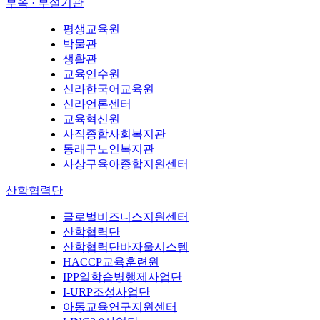
부속 · 부설기관
평생교육원
박물관
생활관
교육연수원
신라한국어교육원
신라언론센터
교육혁신원
사직종합사회복지관
동래구노인복지관
사상구육아종합지원센터
산학협력단
글로벌비즈니스지원센터
산학협력단
산학협력단바자울시스템
HACCP교육훈련원
IPP일학습병행제사업단
I-URP조성사업단
아동교육연구지원센터