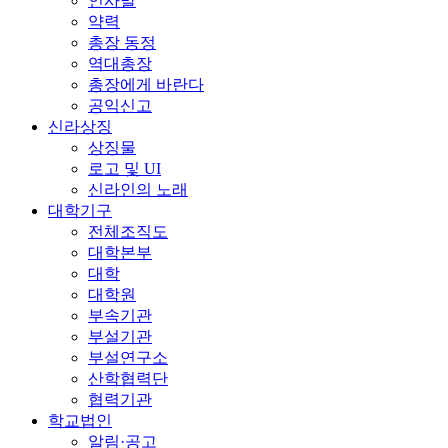
인사말
약력
총장 동정
역대총장
총장에게 바란다
공익신고
신라상징
상징물
로고 및 UI
신라인의 노래
대학기구
전체조직도
대학본부
대학
대학원
부속기관
부설기관
부설연구소
산학협력단
협력기관
학교법인
알림·공고