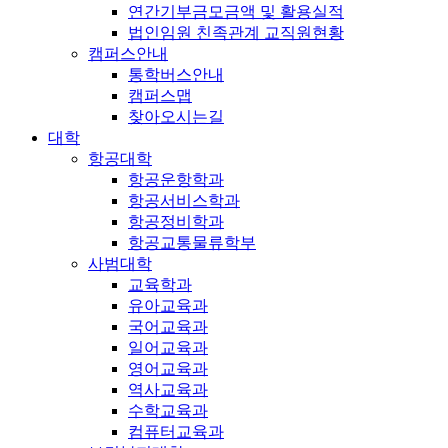
연간기부금모금액 및 활용실적
법인임원 친족관계 교직원현황
캠퍼스안내
통학버스안내
캠퍼스맵
찾아오시는길
대학
항공대학
항공운항학과
항공서비스학과
항공정비학과
항공교통물류학부
사범대학
교육학과
유아교육과
국어교육과
일어교육과
영어교육과
역사교육과
수학교육과
컴퓨터교육과