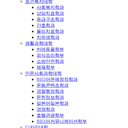
보건복지대학
사회복지학과
상담치료학과
응급구조학과
간호학과
물리치료학과
치위생학과
생활과학대학
반려동물학부
외식조리학부
소방안전학과
체육학부
인문사회과학대학
미디어문예창작학과
문화콘텐츠학과
경찰행정학과
문헌정보학과
일본어일본학과
경영학과
호텔관광학부
미디어커뮤니케이션학부
디자인대학