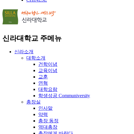
신라대학교 주메뉴
신라소개
대학소개
건학이념
교육이념
교훈
연혁
대학요람
학생성공 Communiversity
총장실
인사말
약력
총장 동정
역대총장
총장에게 바란다