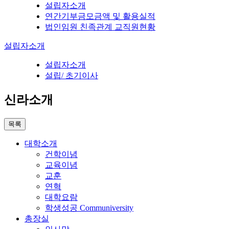
설립자소개
연간기부금모금액 및 활용실적
법인임원 친족관계 교직원현황
설립자소개
설립자소개
설립/ 초기이사
신라소개
목록
대학소개
건학이념
교육이념
교훈
연혁
대학요람
학생성공 Communiversity
총장실