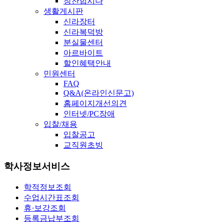
칭찬합시다
생활게시판
신라장터
신라복덕방
분실물센터
아르바이트
할인혜택안내
민원센터
FAQ
Q&A(온라인신문고)
홈페이지개선의견
인터넷/PC장애
입찰/채용
입찰공고
교직원초빙
학사정보서비스
학적정보조회
수업시간표조회
휴·보강조회
등록금납부조회