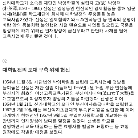
신라대학교가 소속된 재단인 박영학원의 설립자 고(故) 박영택
(朴英澤,1898 ~ 1968) 선생은 일생동안 헌신적인 경제활동을 통해 일군
사재(私財)를 학교재단에 희사해 대학발전의 주춧돌을 놓은
교육사업가였다. 선생은 일제침략기와 6.25한국동란 등 민족의 운명이
바람 앞의 등불처럼 불안했던 시절 맨손으로 사업을 일으켰고 국운을
창성하게 하기 위해선 인재양성이 급선무라고 판단해 사재를 털어
교육사업에 투신했던 것이다.
02
대학발전의 토대 구축 위해 헌신
1954년 11월 8일 재단법인 박영학원을 설립해 교육사업에 첫발을
들여놓은 선생은 재단 설립 이듬해인 1955년 2월 16일 부산 연산동에
부산지역 최초의 여성고등교육기관인 부산여자대숙(釜山女子大塾)을
개교함으로써 여성지도자 양성의 기틀을 마련했다. 선생은 이어
1964년 1월 21일 신라대학교의 모태인 부산여자초급대학을 설립했고
1967년 2월 20일에는 부산여자초급대학 부속유치원을 설립한 데 이어
타계하기 한해전인 1967년 9월 5일 부일여자중학교를 개교하는 등
만년까지 인재양성에 남다른 열정을 쏟았다. 선생은 학교를
경영하면서 교육 내실화는 물론 효행자를 발굴해 표창하는 등 효행
권장에도 각별한 애정을 보였다.