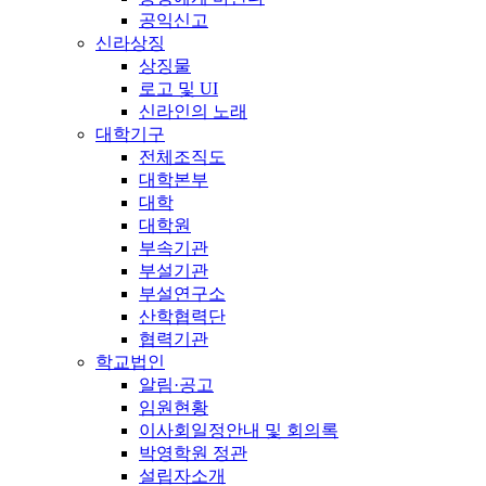
공익신고
신라상징
상징물
로고 및 UI
신라인의 노래
대학기구
전체조직도
대학본부
대학
대학원
부속기관
부설기관
부설연구소
산학협력단
협력기관
학교법인
알림·공고
임원현황
이사회일정안내 및 회의록
박영학원 정관
설립자소개