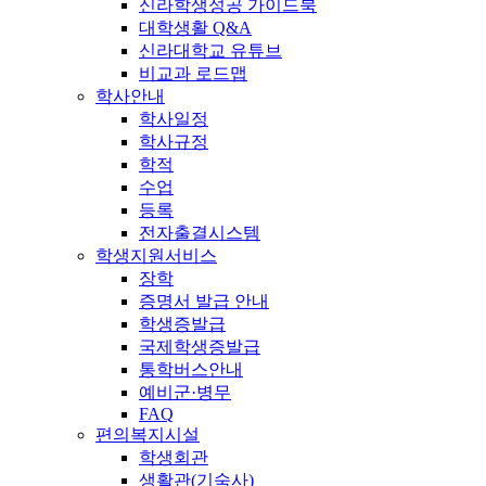
신라학생성공 가이드북
대학생활 Q&A
신라대학교 유튜브
비교과 로드맵
학사안내
학사일정
학사규정
학적
수업
등록
전자출결시스템
학생지원서비스
장학
증명서 발급 안내
학생증발급
국제학생증발급
통학버스안내
예비군·병무
FAQ
편의복지시설
학생회관
생활관(기숙사)