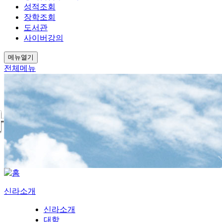
성적조회
장학조회
도서관
사이버강의
메뉴열기
전체메뉴
신라소개
신라소개
대학