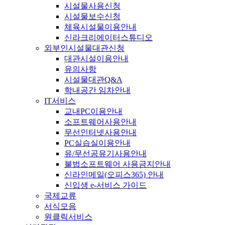
시설물사용신청
시설물보수신청
체육시설물이용안내
신라크리에이터스튜디오
외부인시설물대관신청
대관시설이용안내
유의사항
시설물대관Q&A
학내공간 임차안내
IT서비스
교내PC이용안내
소프트웨어사용안내
무선인터넷사용안내
PC실습실이용안내
유/무선공유기사용안내
불법소프트웨어 사용금지안내
신라인메일(오피스365) 안내
신입생 e-서비스 가이드
국제교류
서식모음
원클릭서비스