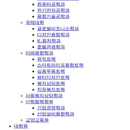
컴퓨터공학과
전기전자공학과
융합기술공학과
국제대학
글로벌비즈니스학과
디자인융합학과
K-컬처학과
호텔관광학과
미래융합학과
뮤직트랙
스마트라이프융합트랙
실용무용트랙
뷰티디자인트랙
복지상담트랙
치유복지트랙
사회복지상담학과
산학협력학부
기업경영학과
산업설비융합학과
교양교육원
대학원