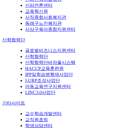
신라언론센터
교육혁신원
사직종합사회복지관
동래구노인복지관
사상구육아종합지원센터
산학협력단
글로벌비즈니스지원센터
산학협력단
산학협력단바자울시스템
HACCP교육훈련원
IPP일학습병행제사업단
I-URP조성사업단
아동교육연구지원센터
LINC3.0사업단
기타사이트
교수학습개발센터
교직원초빙
학생상담센터