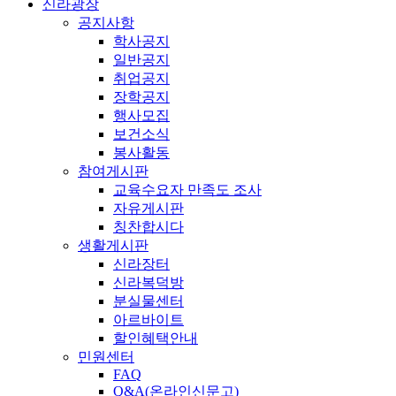
신라광장
공지사항
학사공지
일반공지
취업공지
장학공지
행사모집
보건소식
봉사활동
참여게시판
교육수요자 만족도 조사
자유게시판
칭찬합시다
생활게시판
신라장터
신라복덕방
분실물센터
아르바이트
할인혜택안내
민원센터
FAQ
Q&A(온라인신문고)