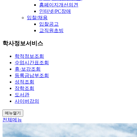
홈페이지개선의견
인터넷/PC장애
입찰/채용
입찰공고
교직원초빙
학사정보서비스
학적정보조회
수업시간표조회
휴·보강조회
등록금납부조회
성적조회
장학조회
도서관
사이버강의
메뉴열기
전체메뉴