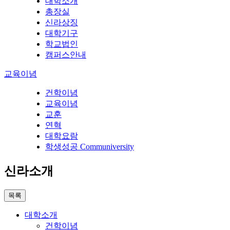
대학소개
총장실
신라상징
대학기구
학교법인
캠퍼스안내
교육이념
건학이념
교육이념
교훈
연혁
대학요람
학생성공 Communiversity
신라소개
목록
대학소개
건학이념