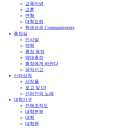
교육이념
교훈
연혁
대학요람
학생성공 Communiversity
총장실
인사말
약력
총장 동정
역대총장
총장에게 바란다
공익신고
신라상징
상징물
로고 및 UI
신라인의 노래
대학기구
전체조직도
대학본부
대학
대학원