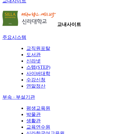
교내사이트
교내사이트
주요시스템
교직원포탈
도서관
신라넷
스텝(STEP)
사이버대학
수강신청
연말정산
부속 · 부설기관
평생교육원
박물관
생활관
교육연수원
신라한국어교육원