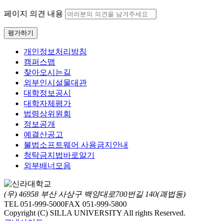
페이지 의견 내용
평가하기
개인정보처리방침
캠퍼스맵
찾아오시는길
외부인시설물대관
대학정보공시
대학자체평가
법령상위원회
정보공개
예결산공고
불법소프트웨어 사용금지안내
청탁금지법바로알기
외부배너모음
(우) 46958 부산 사상구 백양대로700번길 140(괘법동)
TEL 051-999-5000
FAX 051-999-5800
Copyright (C) SILLA UNIVERSITY All rights Reserved.