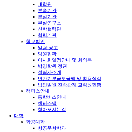
대학원
부속기관
부설기관
부설연구소
산학협력단
협력기관
학교법인
알림·공고
임원현황
이사회일정안내 및 회의록
박영학원 정관
설립자소개
연간기부금모금액 및 활용실적
법인임원 친족관계 교직원현황
캠퍼스안내
통학버스안내
캠퍼스맵
찾아오시는길
대학
항공대학
항공운항학과