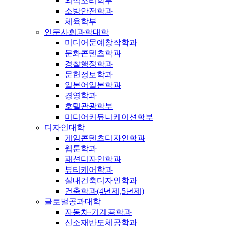
외식조리학부
소방안전학과
체육학부
인문사회과학대학
미디어문예창작학과
문화콘텐츠학과
경찰행정학과
문헌정보학과
일본어일본학과
경영학과
호텔관광학부
미디어커뮤니케이션학부
디자인대학
게임콘텐츠디자인학과
웹툰학과
패션디자인학과
뷰티케어학과
실내건축디자인학과
건축학과(4년제,5년제)
글로벌공과대학
자동차·기계공학과
신소재반도체공학과