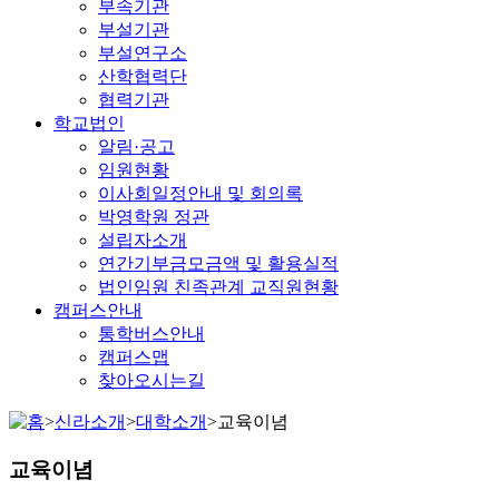
부속기관
부설기관
부설연구소
산학협력단
협력기관
학교법인
알림·공고
임원현황
이사회일정안내 및 회의록
박영학원 정관
설립자소개
연간기부금모금액 및 활용실적
법인임원 친족관계 교직원현황
캠퍼스안내
통학버스안내
캠퍼스맵
찾아오시는길
>
신라소개
>
대학소개
>
교육이념
교육이념