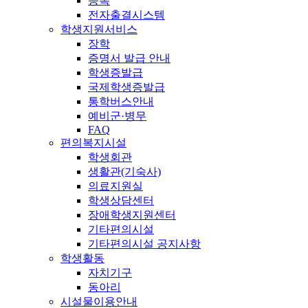
등록
전자출결시스템
학생지원서비스
장학
증명서 발급 안내
학생증발급
국제학생증발급
통학버스안내
예비군·병무
FAQ
편의복지시설
학생회관
생활관(기숙사)
의료지원실
학생상담센터
장애학생지원센터
기타편의시설
기타편의시설 공지사항
학생활동
자치기구
동아리
시설물이용안내