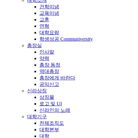
대학소개
건학이념
교육이념
교훈
연혁
대학요람
학생성공 Communiversity
총장실
인사말
약력
총장 동정
역대총장
총장에게 바란다
공익신고
신라상징
상징물
로고 및 UI
신라인의 노래
대학기구
전체조직도
대학본부
대학