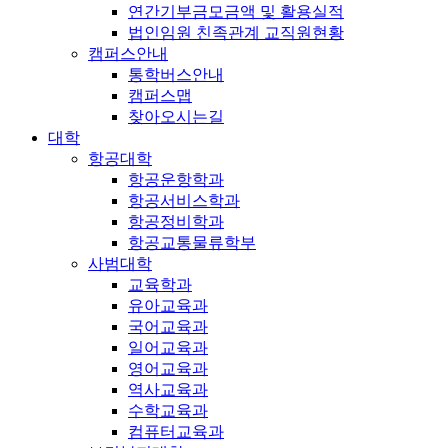
연간기부금모금액 및 활용실적
법인임원 친족관계 교직원현황
캠퍼스안내
통학버스안내
캠퍼스맵
찾아오시는길
대학
항공대학
항공운항학과
항공서비스학과
항공정비학과
항공교통물류학부
사범대학
교육학과
유아교육과
국어교육과
일어교육과
영어교육과
역사교육과
수학교육과
컴퓨터교육과