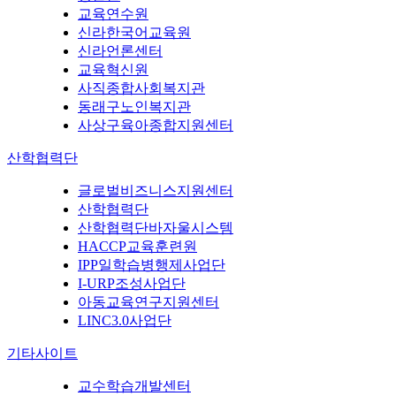
교육연수원
신라한국어교육원
신라언론센터
교육혁신원
사직종합사회복지관
동래구노인복지관
사상구육아종합지원센터
산학협력단
글로벌비즈니스지원센터
산학협력단
산학협력단바자울시스템
HACCP교육훈련원
IPP일학습병행제사업단
I-URP조성사업단
아동교육연구지원센터
LINC3.0사업단
기타사이트
교수학습개발센터