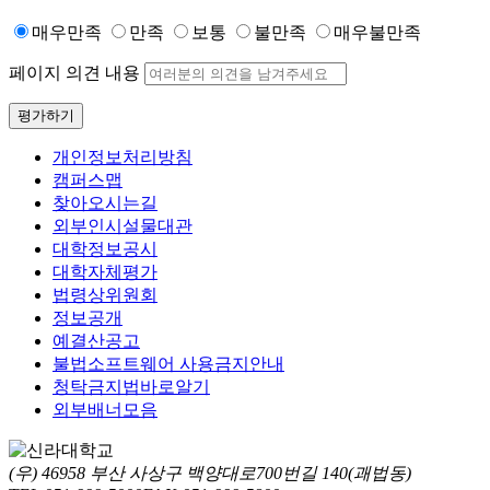
매우만족
만족
보통
불만족
매우불만족
페이지 의견 내용
평가하기
개인정보처리방침
캠퍼스맵
찾아오시는길
외부인시설물대관
대학정보공시
대학자체평가
법령상위원회
정보공개
예결산공고
불법소프트웨어 사용금지안내
청탁금지법바로알기
외부배너모음
(우) 46958 부산 사상구 백양대로700번길 140(괘법동)