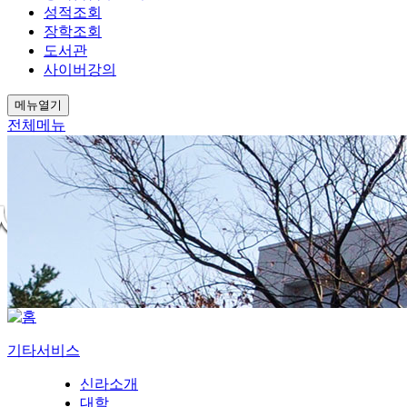
성적조회
장학조회
도서관
사이버강의
메뉴열기
전체메뉴
기타서비스
신라소개
대학