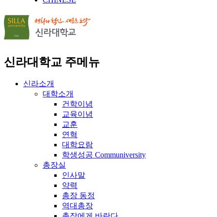
신라대학교 주메뉴
신라소개
대학소개
건학이념
교육이념
교훈
연혁
대학요람
학생성공 Communiversity
총장실
인사말
약력
총장 동정
역대총장
총장에게 바란다