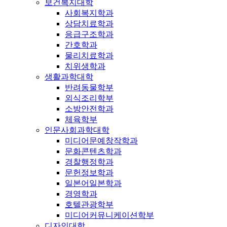
보건복지대학
사회복지학과
상담치료학과
응급구조학과
간호학과
물리치료학과
치위생학과
생활과학대학
반려동물학부
외식조리학부
소방안전학과
체육학부
인문사회과학대학
미디어문예창작학과
문화콘텐츠학과
경찰행정학과
문헌정보학과
일본어일본학과
경영학과
호텔관광학부
미디어커뮤니케이션학부
디자인대학