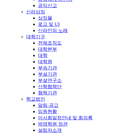
공익신고
신라상징
상징물
로고 및 UI
신라인의 노래
대학기구
전체조직도
대학본부
대학
대학원
부속기관
부설기관
부설연구소
산학협력단
협력기관
학교법인
알림·공고
임원현황
이사회일정안내 및 회의록
박영학원 정관
설립자소개