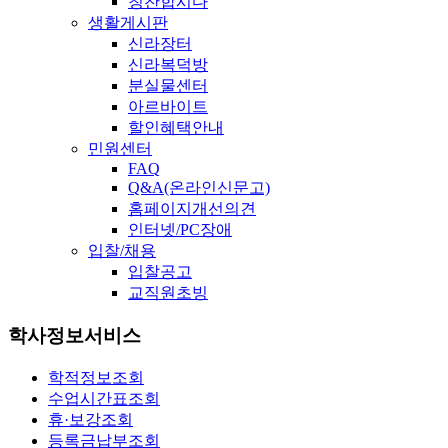
칭찬합시다
생활게시판
신라장터
신라복덕방
분실물센터
아르바이트
할인혜택안내
민원센터
FAQ
Q&A(온라인신문고)
홈페이지개선의견
인터넷/PC장애
입찰/채용
입찰공고
교직원초빙
학사정보서비스
학적정보조회
수업시간표조회
휴·보강조회
등록금납부조회