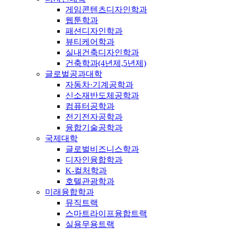
게임콘텐츠디자인학과
웹툰학과
패션디자인학과
뷰티케어학과
실내건축디자인학과
건축학과(4년제,5년제)
글로벌공과대학
자동차·기계공학과
신소재반도체공학과
컴퓨터공학과
전기전자공학과
융합기술공학과
국제대학
글로벌비즈니스학과
디자인융합학과
K-컬처학과
호텔관광학과
미래융합학과
뮤직트랙
스마트라이프융합트랙
실용무용트랙