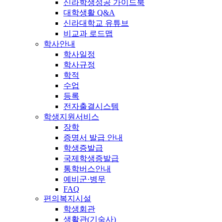
신라학생성공 가이드북
대학생활 Q&A
신라대학교 유튜브
비교과 로드맵
학사안내
학사일정
학사규정
학적
수업
등록
전자출결시스템
학생지원서비스
장학
증명서 발급 안내
학생증발급
국제학생증발급
통학버스안내
예비군·병무
FAQ
편의복지시설
학생회관
생활관(기숙사)