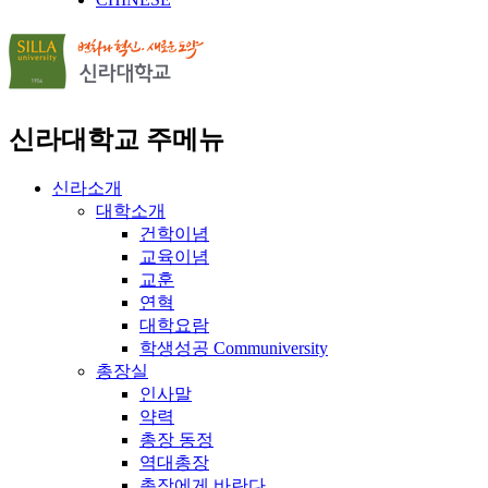
신라대학교 주메뉴
신라소개
대학소개
건학이념
교육이념
교훈
연혁
대학요람
학생성공 Communiversity
총장실
인사말
약력
총장 동정
역대총장
총장에게 바란다