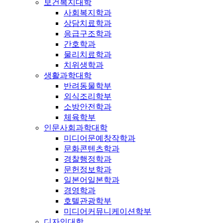
보건복지대학
사회복지학과
상담치료학과
응급구조학과
간호학과
물리치료학과
치위생학과
생활과학대학
반려동물학부
외식조리학부
소방안전학과
체육학부
인문사회과학대학
미디어문예창작학과
문화콘텐츠학과
경찰행정학과
문헌정보학과
일본어일본학과
경영학과
호텔관광학부
미디어커뮤니케이션학부
디자인대학