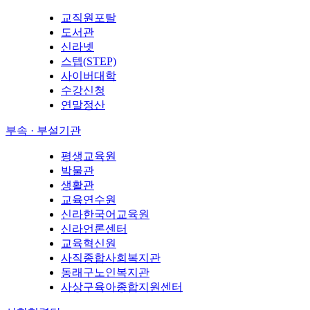
교직원포탈
도서관
신라넷
스텝(STEP)
사이버대학
수강신청
연말정산
부속 · 부설기관
평생교육원
박물관
생활관
교육연수원
신라한국어교육원
신라언론센터
교육혁신원
사직종합사회복지관
동래구노인복지관
사상구육아종합지원센터