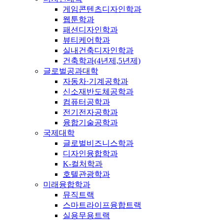
게임콘텐츠디자인학과
웹툰학과
패션디자인학과
뷰티케어학과
실내건축디자인학과
건축학과(4년제,5년제)
글로벌공과대학
자동차·기계공학과
신소재반도체공학과
컴퓨터공학과
전기전자공학과
융합기술공학과
국제대학
글로벌비즈니스학과
디자인융합학과
K-컬처학과
호텔관광학과
미래융합학과
뮤직트랙
스마트라이프융합트랙
실용무용트랙