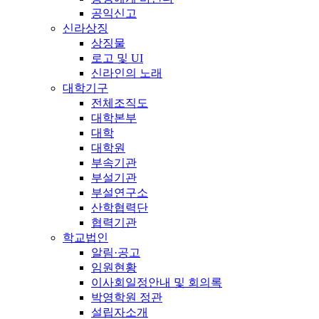
공익신고
신라상징
상징물
로고 및 UI
신라인의 노래
대학기구
전체조직도
대학본부
대학
대학원
부속기관
부설기관
부설연구소
산학협력단
협력기관
학교법인
알림·공고
임원현황
이사회일정안내 및 회의록
박영학원 정관
설립자소개