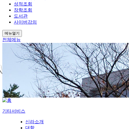
성적조회
장학조회
도서관
사이버강의
메뉴열기
전체메뉴
기타서비스
신라소개
대학