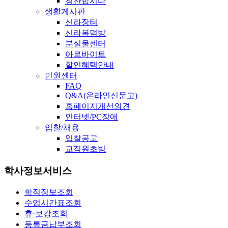
칭찬합시다
생활게시판
신라장터
신라복덕방
분실물센터
아르바이트
할인혜택안내
민원센터
FAQ
Q&A(온라인신문고)
홈페이지개선의견
인터넷/PC장애
입찰/채용
입찰공고
교직원초빙
학사정보서비스
학적정보조회
수업시간표조회
휴·보강조회
등록금납부조회