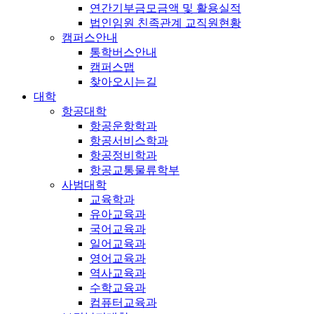
연간기부금모금액 및 활용실적
법인임원 친족관계 교직원현황
캠퍼스안내
통학버스안내
캠퍼스맵
찾아오시는길
대학
항공대학
항공운항학과
항공서비스학과
항공정비학과
항공교통물류학부
사범대학
교육학과
유아교육과
국어교육과
일어교육과
영어교육과
역사교육과
수학교육과
컴퓨터교육과