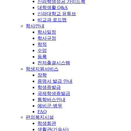
신라학생성공 가이드북
대학생활 Q&A
신라대학교 유튜브
비교과 로드맵
학사안내
학사일정
학사규정
학적
수업
등록
전자출결시스템
학생지원서비스
장학
증명서 발급 안내
학생증발급
국제학생증발급
통학버스안내
예비군·병무
FAQ
편의복지시설
학생회관
생활관(기숙사)