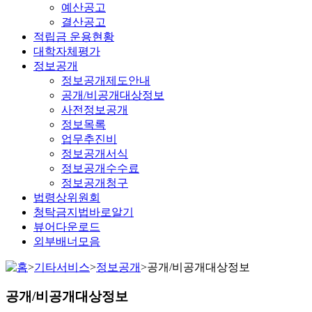
예산공고
결산공고
적립금 운용현황
대학자체평가
정보공개
정보공개제도안내
공개/비공개대상정보
사전정보공개
정보목록
업무추진비
정보공개서식
정보공개수수료
정보공개청구
법령상위원회
청탁금지법바로알기
뷰어다운로드
외부배너모음
>
기타서비스
>
정보공개
>
공개/비공개대상정보
공개/비공개대상정보