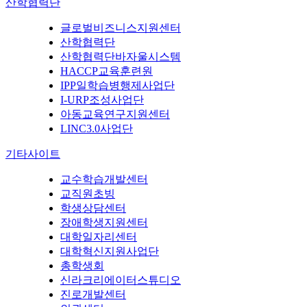
산학협력단
글로벌비즈니스지원센터
산학협력단
산학협력단바자울시스템
HACCP교육훈련원
IPP일학습병행제사업단
I-URP조성사업단
아동교육연구지원센터
LINC3.0사업단
기타사이트
교수학습개발센터
교직원초빙
학생상담센터
장애학생지원센터
대학일자리센터
대학혁신지원사업단
총학생회
신라크리에이터스튜디오
진로개발센터