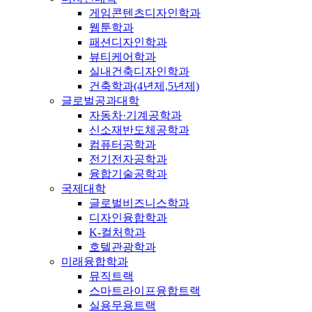
게임콘텐츠디자인학과
웹툰학과
패션디자인학과
뷰티케어학과
실내건축디자인학과
건축학과(4년제,5년제)
글로벌공과대학
자동차·기계공학과
신소재반도체공학과
컴퓨터공학과
전기전자공학과
융합기술공학과
국제대학
글로벌비즈니스학과
디자인융합학과
K-컬처학과
호텔관광학과
미래융합학과
뮤직트랙
스마트라이프융합트랙
실용무용트랙