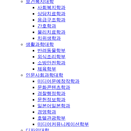
보건복지대학
사회복지학과
상담치료학과
응급구조학과
간호학과
물리치료학과
치위생학과
생활과학대학
반려동물학부
외식조리학부
소방안전학과
체육학부
인문사회과학대학
미디어문예창작학과
문화콘텐츠학과
경찰행정학과
문헌정보학과
일본어일본학과
경영학과
호텔관광학부
미디어커뮤니케이션학부
디자인대학