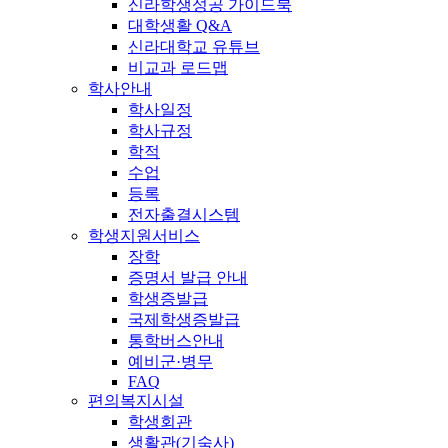
신라학생성공 가이드북
대학생활 Q&A
신라대학교 유튜브
비교과 로드맵
학사안내
학사일정
학사규정
학적
수업
등록
전자출결시스템
학생지원서비스
장학
증명서 발급 안내
학생증발급
국제학생증발급
통학버스안내
예비군·병무
FAQ
편의복지시설
학생회관
생활관(기숙사)