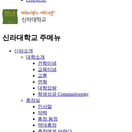
신라대학교 주메뉴
신라소개
대학소개
건학이념
교육이념
교훈
연혁
대학요람
학생성공 Communiversity
총장실
인사말
약력
총장 동정
역대총장
총장에게 바란다