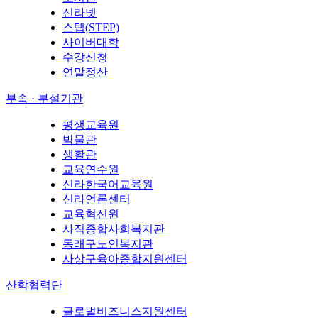
신라넷
스텝(STEP)
사이버대학
수강신청
연말정산
부속 · 부설기관
평생교육원
박물관
생활관
교육연수원
신라한국어교육원
신라언론센터
교육혁신원
사직종합사회복지관
동래구노인복지관
사상구육아종합지원센터
산학협력단
글로벌비즈니스지원센터