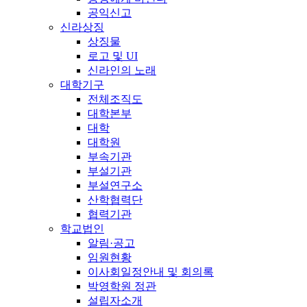
공익신고
신라상징
상징물
로고 및 UI
신라인의 노래
대학기구
전체조직도
대학본부
대학
대학원
부속기관
부설기관
부설연구소
산학협력단
협력기관
학교법인
알림·공고
임원현황
이사회일정안내 및 회의록
박영학원 정관
설립자소개