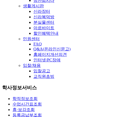
칭찬합시다
생활게시판
신라장터
신라복덕방
분실물센터
아르바이트
할인혜택안내
민원센터
FAQ
Q&A(온라인신문고)
홈페이지개선의견
인터넷/PC장애
입찰/채용
입찰공고
교직원초빙
학사정보서비스
학적정보조회
수업시간표조회
휴·보강조회
등록금납부조회