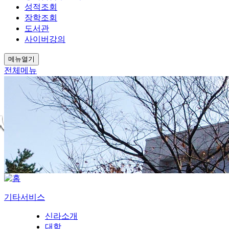
성적조회
장학조회
도서관
사이버강의
메뉴열기
전체메뉴
기타서비스
신라소개
대학