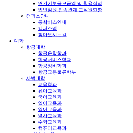
연간기부금모금액 및 활용실적
법인임원 친족관계 교직원현황
캠퍼스안내
통학버스안내
캠퍼스맵
찾아오시는길
대학
항공대학
항공운항학과
항공서비스학과
항공정비학과
항공교통물류학부
사범대학
교육학과
유아교육과
국어교육과
일어교육과
영어교육과
역사교육과
수학교육과
컴퓨터교육과