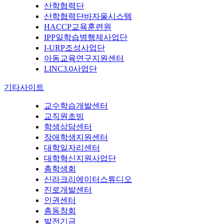
산학협력단
산학협력단바자울시스템
HACCP교육훈련원
IPP일학습병행제사업단
I-URP조성사업단
아동교육연구지원센터
LINC3.0사업단
기타사이트
교수학습개발센터
교직원초빙
학생상담센터
장애학생지원센터
대학일자리센터
대학혁신지원사업단
총학생회
신라크리에이터스튜디오
진로개발센터
인권센터
총동창회
발전기금