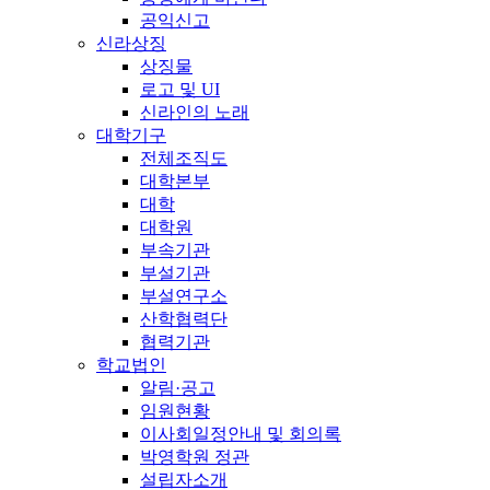
공익신고
신라상징
상징물
로고 및 UI
신라인의 노래
대학기구
전체조직도
대학본부
대학
대학원
부속기관
부설기관
부설연구소
산학협력단
협력기관
학교법인
알림·공고
임원현황
이사회일정안내 및 회의록
박영학원 정관
설립자소개