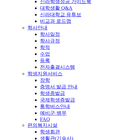
신라학생성공 가이드북
대학생활 Q&A
신라대학교 유튜브
비교과 로드맵
학사안내
학사일정
학사규정
학적
수업
등록
전자출결시스템
학생지원서비스
장학
증명서 발급 안내
학생증발급
국제학생증발급
통학버스안내
예비군·병무
FAQ
편의복지시설
학생회관
생활관(기숙사)