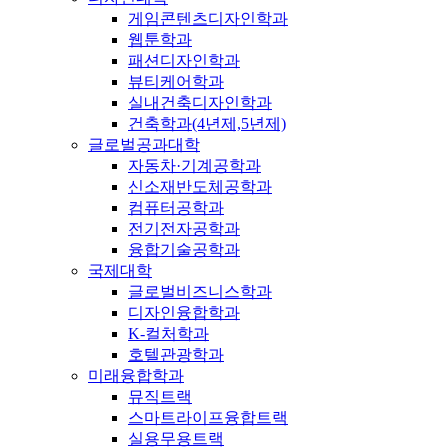
게임콘텐츠디자인학과
웹툰학과
패션디자인학과
뷰티케어학과
실내건축디자인학과
건축학과(4년제,5년제)
글로벌공과대학
자동차·기계공학과
신소재반도체공학과
컴퓨터공학과
전기전자공학과
융합기술공학과
국제대학
글로벌비즈니스학과
디자인융합학과
K-컬처학과
호텔관광학과
미래융합학과
뮤직트랙
스마트라이프융합트랙
실용무용트랙