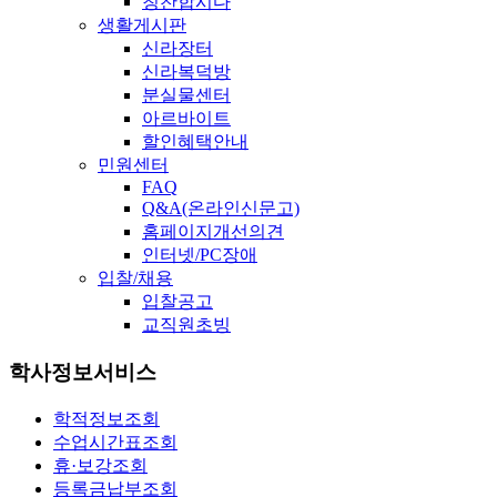
칭찬합시다
생활게시판
신라장터
신라복덕방
분실물센터
아르바이트
할인혜택안내
민원센터
FAQ
Q&A(온라인신문고)
홈페이지개선의견
인터넷/PC장애
입찰/채용
입찰공고
교직원초빙
학사정보서비스
학적정보조회
수업시간표조회
휴·보강조회
등록금납부조회