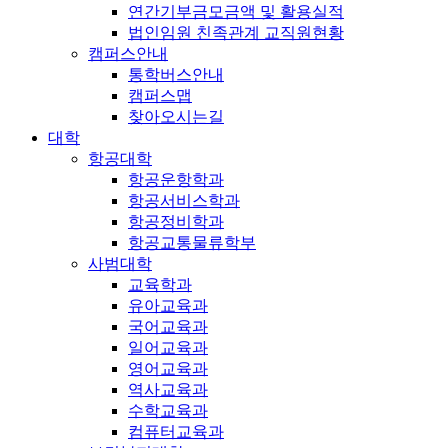
연간기부금모금액 및 활용실적
법인임원 친족관계 교직원현황
캠퍼스안내
통학버스안내
캠퍼스맵
찾아오시는길
대학
항공대학
항공운항학과
항공서비스학과
항공정비학과
항공교통물류학부
사범대학
교육학과
유아교육과
국어교육과
일어교육과
영어교육과
역사교육과
수학교육과
컴퓨터교육과