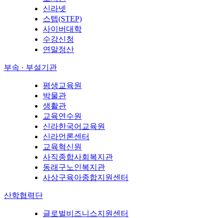
신라넷
스텝(STEP)
사이버대학
수강신청
연말정산
부속 · 부설기관
평생교육원
박물관
생활관
교육연수원
신라한국어교육원
신라언론센터
교육혁신원
사직종합사회복지관
동래구노인복지관
사상구육아종합지원센터
산학협력단
글로벌비즈니스지원센터