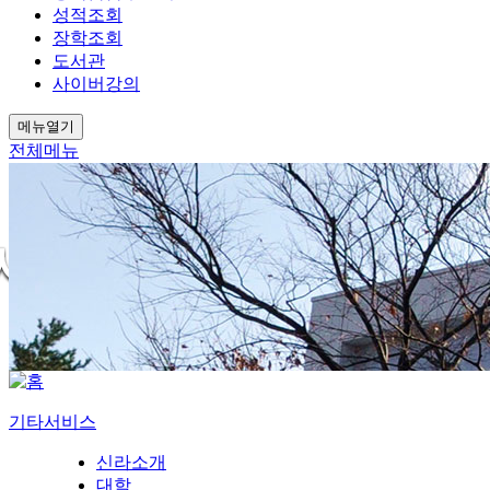
성적조회
장학조회
도서관
사이버강의
메뉴열기
전체메뉴
기타서비스
신라소개
대학