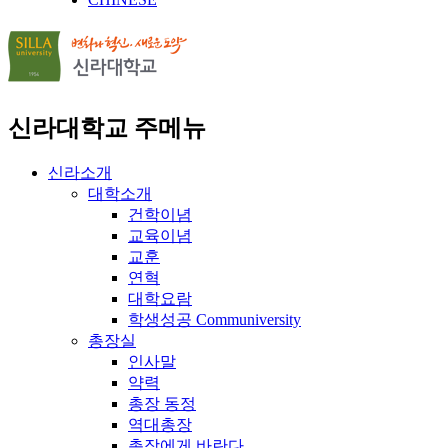
신라대학교 주메뉴
신라소개
대학소개
건학이념
교육이념
교훈
연혁
대학요람
학생성공 Communiversity
총장실
인사말
약력
총장 동정
역대총장
총장에게 바란다