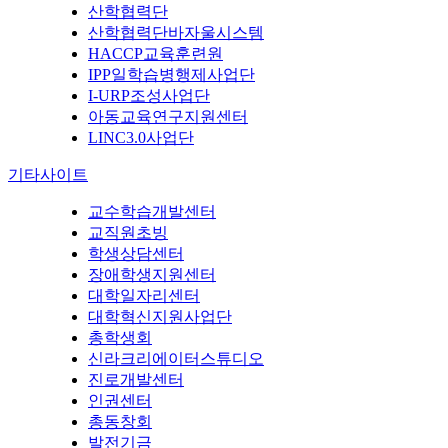
산학협력단
산학협력단바자울시스템
HACCP교육훈련원
IPP일학습병행제사업단
I-URP조성사업단
아동교육연구지원센터
LINC3.0사업단
기타사이트
교수학습개발센터
교직원초빙
학생상담센터
장애학생지원센터
대학일자리센터
대학혁신지원사업단
총학생회
신라크리에이터스튜디오
진로개발센터
인권센터
총동창회
발전기금