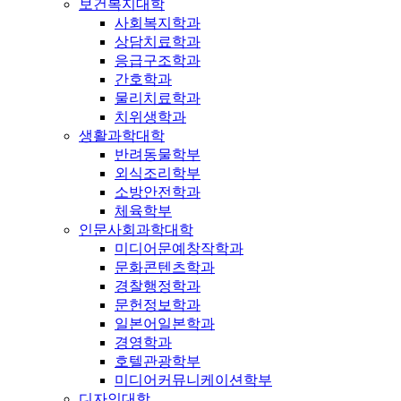
보건복지대학
사회복지학과
상담치료학과
응급구조학과
간호학과
물리치료학과
치위생학과
생활과학대학
반려동물학부
외식조리학부
소방안전학과
체육학부
인문사회과학대학
미디어문예창작학과
문화콘텐츠학과
경찰행정학과
문헌정보학과
일본어일본학과
경영학과
호텔관광학부
미디어커뮤니케이션학부
디자인대학