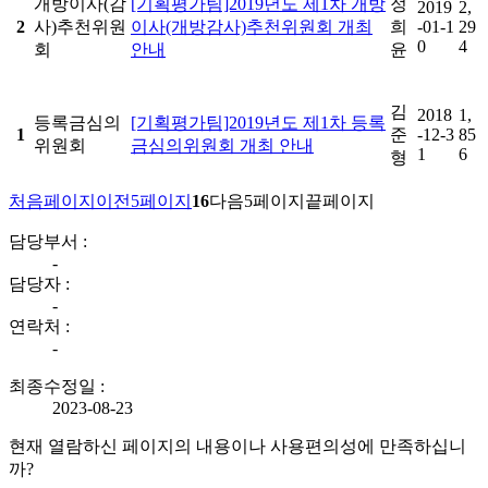
개방이사(감
[기획평가팀]2019년도 제1차 개방
정
2019
2,
2
사)추천위원
이사(개방감사)추천위원회 개최
희
-01-1
29
0
4
회
안내
윤
김
2018
1,
등록금심의
[기획평가팀]2019년도 제1차 등록
1
준
-12-3
85
위원회
금심의위원회 개최 안내
1
6
형
처음페이지
이전5페이지
16
다음5페이지
끝페이지
담당부서 :
-
담당자 :
-
연락처 :
-
최종수정일 :
2023-08-23
현재 열람하신 페이지의 내용이나 사용편의성에 만족하십니
까?