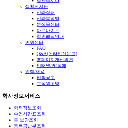
칭찬합시다
생활게시판
신라장터
신라복덕방
분실물센터
아르바이트
할인혜택안내
민원센터
FAQ
Q&A(온라인신문고)
홈페이지개선의견
인터넷/PC장애
입찰/채용
입찰공고
교직원초빙
학사정보서비스
학적정보조회
수업시간표조회
휴·보강조회
등록금납부조회