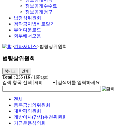
정보공개수수료
정보공개청구
법령상위원회
청탁금지법바로알기
뷰어다운로드
외부배너모음
>
기타서비스
>
법령상위원회
법령상위원회
북마크
인쇄
Total :
235
(
16
/
16
Page)
검색 항목 선택
검색어를 입력하세요
전체
등록금심의위원회
대학평의원회
개방이사(감사)추천위원회
기금운용심의회