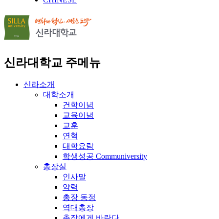
신라대학교 주메뉴
신라소개
대학소개
건학이념
교육이념
교훈
연혁
대학요람
학생성공 Communiversity
총장실
인사말
약력
총장 동정
역대총장
총장에게 바란다