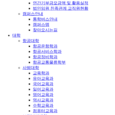
연간기부금모금액 및 활용실적
법인임원 친족관계 교직원현황
캠퍼스안내
통학버스안내
캠퍼스맵
찾아오시는길
대학
항공대학
항공운항학과
항공서비스학과
항공정비학과
항공교통물류학부
사범대학
교육학과
유아교육과
국어교육과
일어교육과
영어교육과
역사교육과
수학교육과
컴퓨터교육과