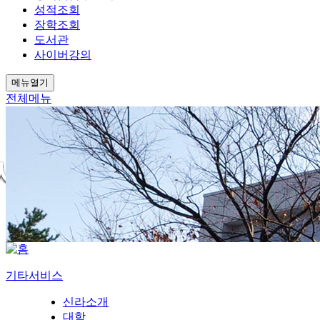
성적조회
장학조회
도서관
사이버강의
메뉴열기
전체메뉴
기타서비스
신라소개
대학