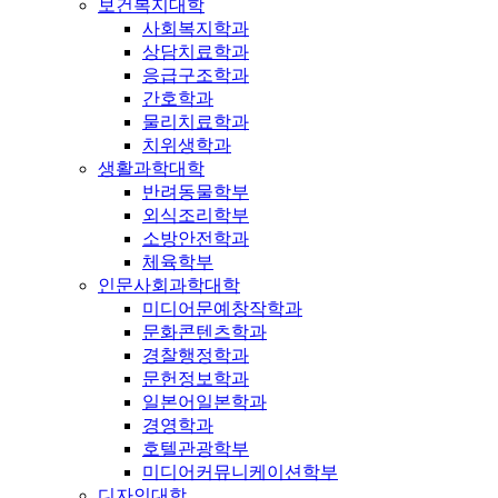
보건복지대학
사회복지학과
상담치료학과
응급구조학과
간호학과
물리치료학과
치위생학과
생활과학대학
반려동물학부
외식조리학부
소방안전학과
체육학부
인문사회과학대학
미디어문예창작학과
문화콘텐츠학과
경찰행정학과
문헌정보학과
일본어일본학과
경영학과
호텔관광학부
미디어커뮤니케이션학부
디자인대학