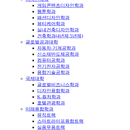
게임콘텐츠디자인학과
웹툰학과
패션디자인학과
뷰티케어학과
실내건축디자인학과
건축학과(4년제,5년제)
글로벌공과대학
자동차·기계공학과
신소재반도체공학과
컴퓨터공학과
전기전자공학과
융합기술공학과
국제대학
글로벌비즈니스학과
디자인융합학과
K-컬처학과
호텔관광학과
미래융합학과
뮤직트랙
스마트라이프융합트랙
실용무용트랙