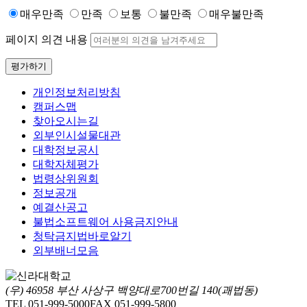
매우만족
만족
보통
불만족
매우불만족
페이지 의견 내용
평가하기
개인정보처리방침
캠퍼스맵
찾아오시는길
외부인시설물대관
대학정보공시
대학자체평가
법령상위원회
정보공개
예결산공고
불법소프트웨어 사용금지안내
청탁금지법바로알기
외부배너모음
(우) 46958 부산 사상구 백양대로700번길 140(괘법동)
TEL 051-999-5000
FAX 051-999-5800