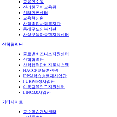
교육연수원
신라한국어교육원
신라언론센터
교육혁신원
사직종합사회복지관
동래구노인복지관
사상구육아종합지원센터
산학협력단
글로벌비즈니스지원센터
산학협력단
산학협력단바자울시스템
HACCP교육훈련원
IPP일학습병행제사업단
I-URP조성사업단
아동교육연구지원센터
LINC3.0사업단
기타사이트
교수학습개발센터