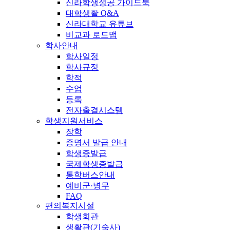
신라학생성공 가이드북
대학생활 Q&A
신라대학교 유튜브
비교과 로드맵
학사안내
학사일정
학사규정
학적
수업
등록
전자출결시스템
학생지원서비스
장학
증명서 발급 안내
학생증발급
국제학생증발급
통학버스안내
예비군·병무
FAQ
편의복지시설
학생회관
생활관(기숙사)