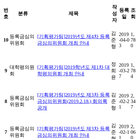
작
번
등록
조
분류
제목
성
호
일
회
자
법령상위원회게시판 목록으로 번호, 분류, 제목, 작성자, 등록일, 조회 제공
김
2019
1,
등록금심의
[기획평가팀]2019년도 제4차 등록
10
준
-04-0
78
위원회
금심의위원회 개최 안내
3
0
형
정
2019
1,
대학평의원
[기획평가팀]2019학년도 제1차 대
9
희
-03-2
78
회
학평의원회 개최 안내
7
4
윤
[기획평가팀]2019년도 제3차 등록
김
2019
2,
등록금심의
8
금심의위원회(2019.2.18.) 회의록
준
-02-2
34
위원회
1
7
공개
형
김
2019
2,
등록금심의
[기획평가팀]2019년도 제3차 등록
7
준
-02-1
06
위원회
금심의위원회 개최 안내
1
0
형