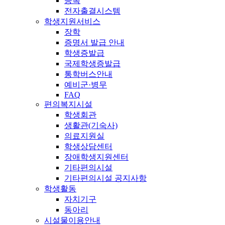
등록
전자출결시스템
학생지원서비스
장학
증명서 발급 안내
학생증발급
국제학생증발급
통학버스안내
예비군·병무
FAQ
편의복지시설
학생회관
생활관(기숙사)
의료지원실
학생상담센터
장애학생지원센터
기타편의시설
기타편의시설 공지사항
학생활동
자치기구
동아리
시설물이용안내