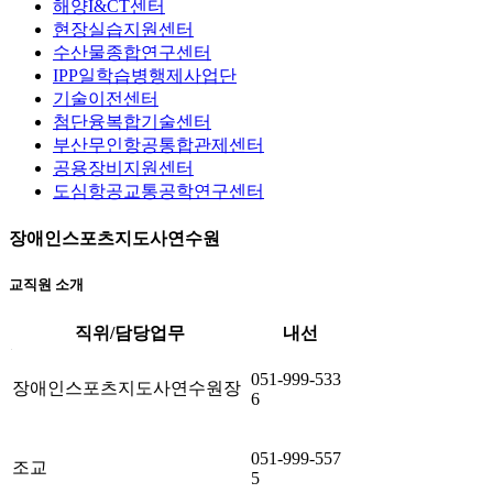
해양I&CT센터
현장실습지원센터
수산물종합연구센터
IPP일학습병행제사업단
기술이전센터
첨단융복합기술센터
부산무인항공통합관제센터
공용장비지원센터
도심항공교통공학연구센터
장애인스포츠지도사연수원
교직원 소개
직위/담당업무
내선
장애인스포츠지도사연수원 직급/담당업무,내선번호 소개
051-999-533
장애인스포츠지도사연수원장
6
051-999-557
조교
5