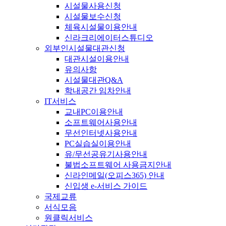
시설물사용신청
시설물보수신청
체육시설물이용안내
신라크리에이터스튜디오
외부인시설물대관신청
대관시설이용안내
유의사항
시설물대관Q&A
학내공간 임차안내
IT서비스
교내PC이용안내
소프트웨어사용안내
무선인터넷사용안내
PC실습실이용안내
유/무선공유기사용안내
불법소프트웨어 사용금지안내
신라인메일(오피스365) 안내
신입생 e-서비스 가이드
국제교류
서식모음
원클릭서비스