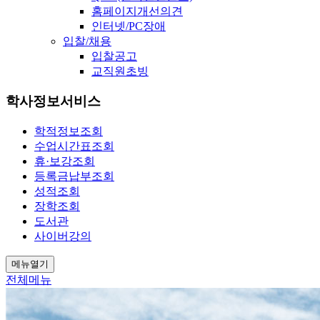
홈페이지개선의견
인터넷/PC장애
입찰/채용
입찰공고
교직원초빙
학사정보서비스
학적정보조회
수업시간표조회
휴·보강조회
등록금납부조회
성적조회
장학조회
도서관
사이버강의
메뉴열기
전체메뉴