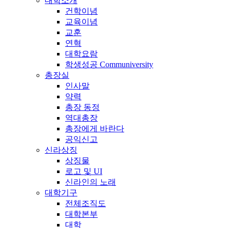
대학소개
건학이념
교육이념
교훈
연혁
대학요람
학생성공 Communiversity
총장실
인사말
약력
총장 동정
역대총장
총장에게 바란다
공익신고
신라상징
상징물
로고 및 UI
신라인의 노래
대학기구
전체조직도
대학본부
대학