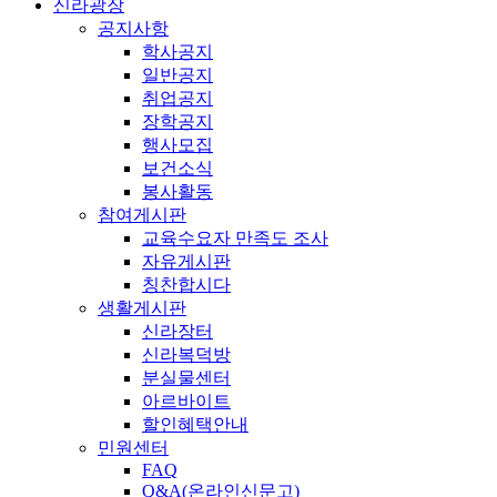
신라광장
공지사항
학사공지
일반공지
취업공지
장학공지
행사모집
보건소식
봉사활동
참여게시판
교육수요자 만족도 조사
자유게시판
칭찬합시다
생활게시판
신라장터
신라복덕방
분실물센터
아르바이트
할인혜택안내
민원센터
FAQ
Q&A(온라인신문고)