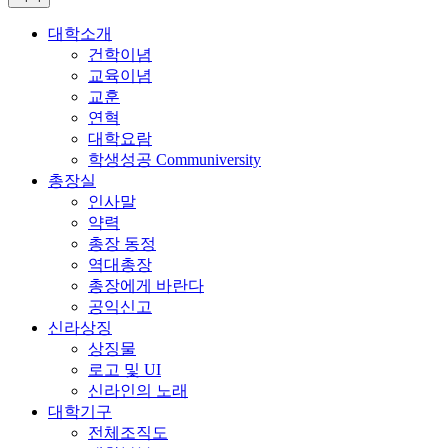
대학소개
건학이념
교육이념
교훈
연혁
대학요람
학생성공 Communiversity
총장실
인사말
약력
총장 동정
역대총장
총장에게 바란다
공익신고
신라상징
상징물
로고 및 UI
신라인의 노래
대학기구
전체조직도