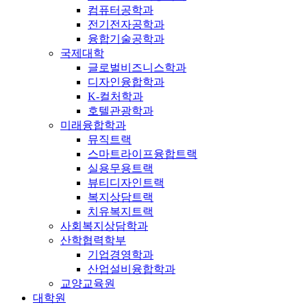
컴퓨터공학과
전기전자공학과
융합기술공학과
국제대학
글로벌비즈니스학과
디자인융합학과
K-컬처학과
호텔관광학과
미래융합학과
뮤직트랙
스마트라이프융합트랙
실용무용트랙
뷰티디자인트랙
복지상담트랙
치유복지트랙
사회복지상담학과
산학협력학부
기업경영학과
산업설비융합학과
교양교육원
대학원