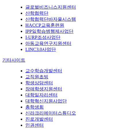
글로벌비즈니스지원센터
산학협력단
산학협력단바자울시스템
HACCP교육훈련원
IPP일학습병행제사업단
I-URP조성사업단
아동교육연구지원센터
LINC3.0사업단
기타사이트
교수학습개발센터
교직원초빙
학생상담센터
장애학생지원센터
대학일자리센터
대학혁신지원사업단
총학생회
신라크리에이터스튜디오
진로개발센터
인권센터