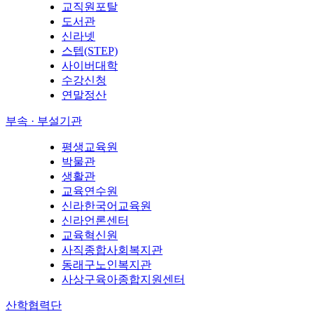
교직원포탈
도서관
신라넷
스텝(STEP)
사이버대학
수강신청
연말정산
부속 · 부설기관
평생교육원
박물관
생활관
교육연수원
신라한국어교육원
신라언론센터
교육혁신원
사직종합사회복지관
동래구노인복지관
사상구육아종합지원센터
산학협력단