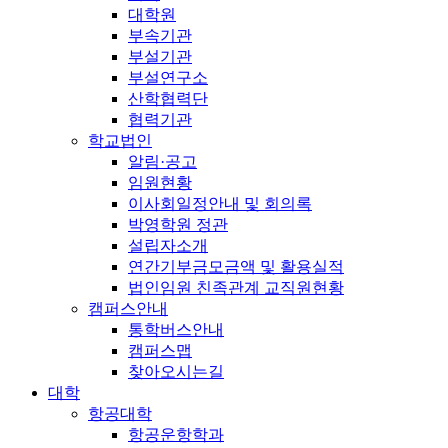
대학원
부속기관
부설기관
부설연구소
산학협력단
협력기관
학교법인
알림·공고
임원현황
이사회일정안내 및 회의록
박영학원 정관
설립자소개
연간기부금모금액 및 활용실적
법인임원 친족관계 교직원현황
캠퍼스안내
통학버스안내
캠퍼스맵
찾아오시는길
대학
항공대학
항공운항학과