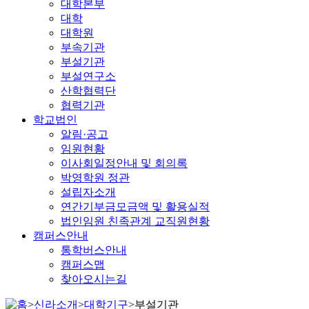
대학본부
대학
대학원
부속기관
부설기관
부설연구소
산학협력단
협력기관
학교법인
알림·공고
임원현황
이사회일정안내 및 회의록
박영학원 정관
설립자소개
연간기부금모금액 및 활용실적
법인임원 친족관계 교직원현황
캠퍼스안내
통학버스안내
캠퍼스맵
찾아오시는길
>
신라소개
>
대학기구
>
부설기관