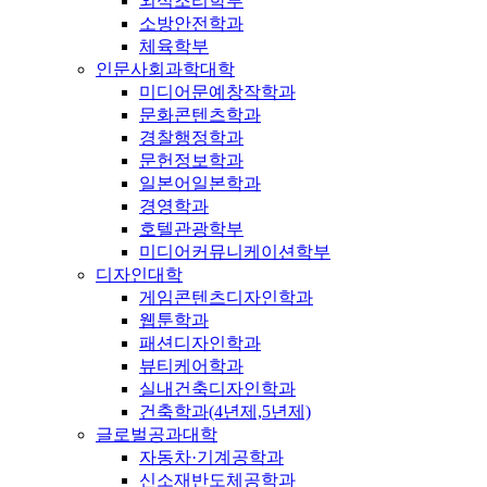
외식조리학부
소방안전학과
체육학부
인문사회과학대학
미디어문예창작학과
문화콘텐츠학과
경찰행정학과
문헌정보학과
일본어일본학과
경영학과
호텔관광학부
미디어커뮤니케이션학부
디자인대학
게임콘텐츠디자인학과
웹툰학과
패션디자인학과
뷰티케어학과
실내건축디자인학과
건축학과(4년제,5년제)
글로벌공과대학
자동차·기계공학과
신소재반도체공학과