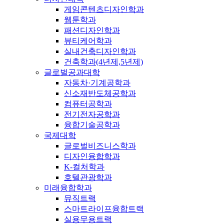
게임콘텐츠디자인학과
웹툰학과
패션디자인학과
뷰티케어학과
실내건축디자인학과
건축학과(4년제,5년제)
글로벌공과대학
자동차·기계공학과
신소재반도체공학과
컴퓨터공학과
전기전자공학과
융합기술공학과
국제대학
글로벌비즈니스학과
디자인융합학과
K-컬처학과
호텔관광학과
미래융합학과
뮤직트랙
스마트라이프융합트랙
실용무용트랙