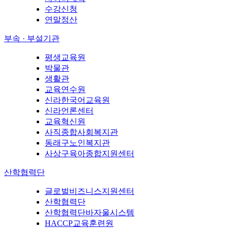
수강신청
연말정산
부속 · 부설기관
평생교육원
박물관
생활관
교육연수원
신라한국어교육원
신라언론센터
교육혁신원
사직종합사회복지관
동래구노인복지관
사상구육아종합지원센터
산학협력단
글로벌비즈니스지원센터
산학협력단
산학협력단바자울시스템
HACCP교육훈련원