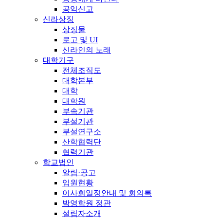
공익신고
신라상징
상징물
로고 및 UI
신라인의 노래
대학기구
전체조직도
대학본부
대학
대학원
부속기관
부설기관
부설연구소
산학협력단
협력기관
학교법인
알림·공고
임원현황
이사회일정안내 및 회의록
박영학원 정관
설립자소개