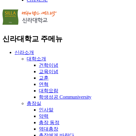
신라대학교 주메뉴
신라소개
대학소개
건학이념
교육이념
교훈
연혁
대학요람
학생성공 Communiversity
총장실
인사말
약력
총장 동정
역대총장
총장에게 바란다