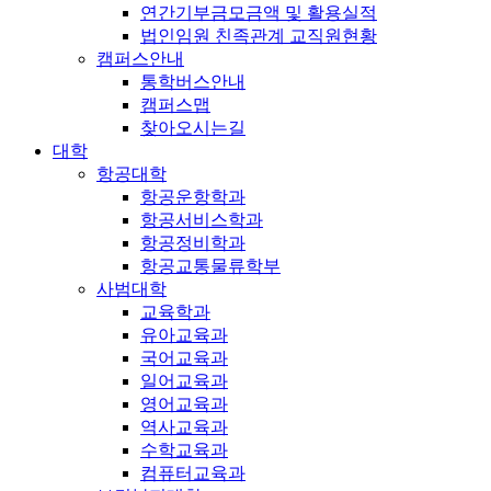
연간기부금모금액 및 활용실적
법인임원 친족관계 교직원현황
캠퍼스안내
통학버스안내
캠퍼스맵
찾아오시는길
대학
항공대학
항공운항학과
항공서비스학과
항공정비학과
항공교통물류학부
사범대학
교육학과
유아교육과
국어교육과
일어교육과
영어교육과
역사교육과
수학교육과
컴퓨터교육과