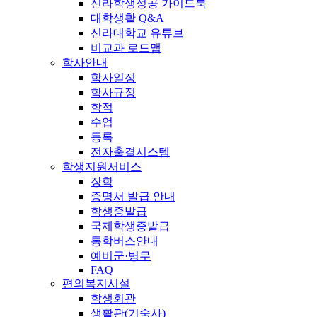
신라학생성공 가이드북
대학생활 Q&A
신라대학교 유튜브
비교과 로드맵
학사안내
학사일정
학사규정
학적
수업
등록
전자출결시스템
학생지원서비스
장학
증명서 발급 안내
학생증발급
국제학생증발급
통학버스안내
예비군·병무
FAQ
편의복지시설
학생회관
생활관(기숙사)