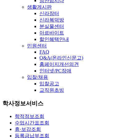
칭찬합시다
생활게시판
신라장터
신라복덕방
분실물센터
아르바이트
할인혜택안내
민원센터
FAQ
Q&A(온라인신문고)
홈페이지개선의견
인터넷/PC장애
입찰/채용
입찰공고
교직원초빙
학사정보서비스
학적정보조회
수업시간표조회
휴·보강조회
등록금납부조회