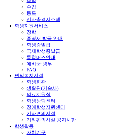
학적
수업
등록
전자출결시스템
학생지원서비스
장학
증명서 발급 안내
학생증발급
국제학생증발급
통학버스안내
예비군·병무
FAQ
편의복지시설
학생회관
생활관(기숙사)
의료지원실
학생상담센터
장애학생지원센터
기타편의시설
기타편의시설 공지사항
학생활동
자치기구