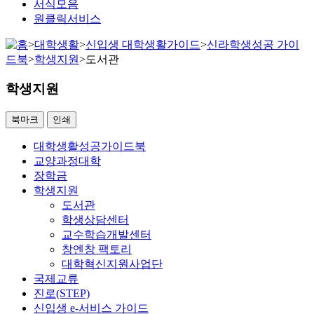
서식모음
원클릭서비스
>
대학생활
>
신입생 대학생활가이드
>
신라학생성공 가이
드북
>
학생지원
>
도서관
학생지원
북마크
인쇄
대학생활성공가이드북
교양과정대학
장학금
학생지원
도서관
학생상담센터
교수학습개발센터
창엔창 팩토리
대학혁신지원사업단
국제교류
진로(STEP)
신입생 e-서비스 가이드