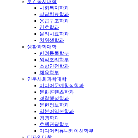
보건복지대학
사회복지학과
상담치료학과
응급구조학과
간호학과
물리치료학과
치위생학과
생활과학대학
반려동물학부
외식조리학부
소방안전학과
체육학부
인문사회과학대학
미디어문예창작학과
문화콘텐츠학과
경찰행정학과
문헌정보학과
일본어일본학과
경영학과
호텔관광학부
미디어커뮤니케이션학부
디자인대학