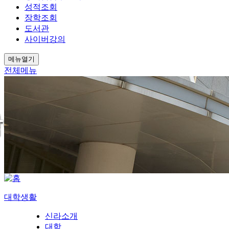
성적조회
장학조회
도서관
사이버강의
메뉴열기
전체메뉴
대학생활
신라소개
대학