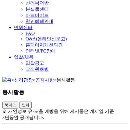
신라복덕방
분실물센터
아르바이트
할인혜택안내
민원센터
FAQ
Q&A(온라인신문고)
홈페이지개선의견
인터넷/PC장애
입찰/채용
입찰공고
교직원초빙
>
신라광장
>
공지사항
>
봉사활동
봉사활동
북마크
인쇄
※ 개인정보 유·노출 예방을 위해 게시물은 게시일 기준
3년동안 공개됩니다.