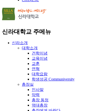
신라대학교 주메뉴
신라소개
대학소개
건학이념
교육이념
교훈
연혁
대학요람
학생성공 Communiversity
총장실
인사말
약력
총장 동정
역대총장
총장에게 바란다