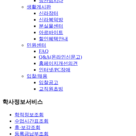
칭찬합시다
생활게시판
신라장터
신라복덕방
분실물센터
아르바이트
할인혜택안내
민원센터
FAQ
Q&A(온라인신문고)
홈페이지개선의견
인터넷/PC장애
입찰/채용
입찰공고
교직원초빙
학사정보서비스
학적정보조회
수업시간표조회
휴·보강조회
등록금납부조회