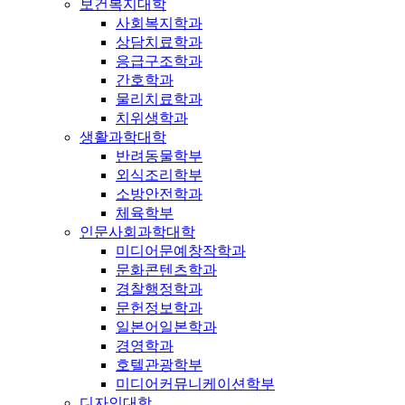
보건복지대학
사회복지학과
상담치료학과
응급구조학과
간호학과
물리치료학과
치위생학과
생활과학대학
반려동물학부
외식조리학부
소방안전학과
체육학부
인문사회과학대학
미디어문예창작학과
문화콘텐츠학과
경찰행정학과
문헌정보학과
일본어일본학과
경영학과
호텔관광학부
미디어커뮤니케이션학부
디자인대학