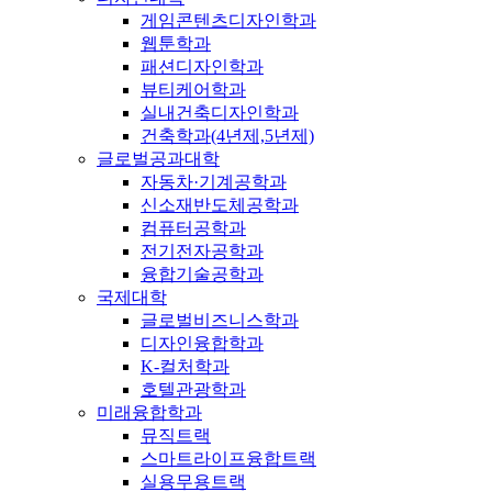
게임콘텐츠디자인학과
웹툰학과
패션디자인학과
뷰티케어학과
실내건축디자인학과
건축학과(4년제,5년제)
글로벌공과대학
자동차·기계공학과
신소재반도체공학과
컴퓨터공학과
전기전자공학과
융합기술공학과
국제대학
글로벌비즈니스학과
디자인융합학과
K-컬처학과
호텔관광학과
미래융합학과
뮤직트랙
스마트라이프융합트랙
실용무용트랙