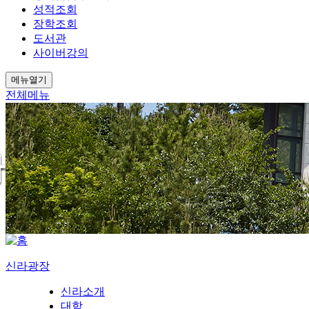
성적조회
장학조회
도서관
사이버강의
메뉴열기
전체메뉴
신라광장
신라소개
대학