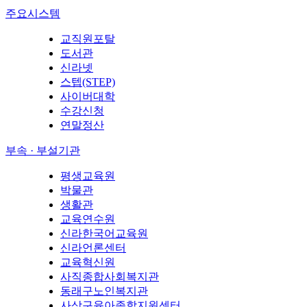
주요시스템
교직원포탈
도서관
신라넷
스텝(STEP)
사이버대학
수강신청
연말정산
부속 · 부설기관
평생교육원
박물관
생활관
교육연수원
신라한국어교육원
신라언론센터
교육혁신원
사직종합사회복지관
동래구노인복지관
사상구육아종합지원센터