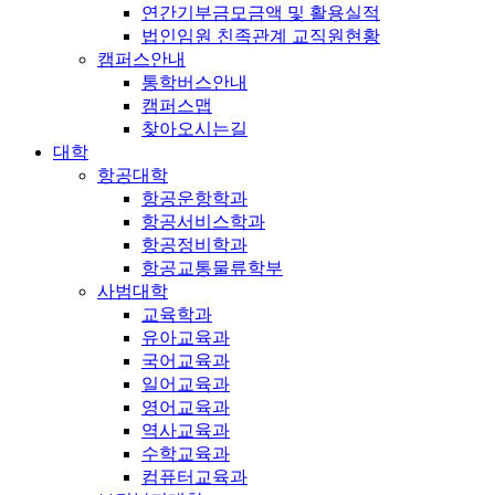
연간기부금모금액 및 활용실적
법인임원 친족관계 교직원현황
캠퍼스안내
통학버스안내
캠퍼스맵
찾아오시는길
대학
항공대학
항공운항학과
항공서비스학과
항공정비학과
항공교통물류학부
사범대학
교육학과
유아교육과
국어교육과
일어교육과
영어교육과
역사교육과
수학교육과
컴퓨터교육과