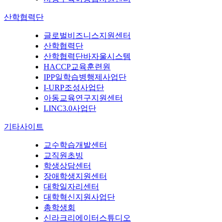
산학협력단
글로벌비즈니스지원센터
산학협력단
산학협력단바자울시스템
HACCP교육훈련원
IPP일학습병행제사업단
I-URP조성사업단
아동교육연구지원센터
LINC3.0사업단
기타사이트
교수학습개발센터
교직원초빙
학생상담센터
장애학생지원센터
대학일자리센터
대학혁신지원사업단
총학생회
신라크리에이터스튜디오