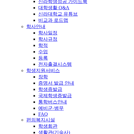
신라학생성공 가이드북
대학생활 Q&A
신라대학교 유튜브
비교과 로드맵
학사안내
학사일정
학사규정
학적
수업
등록
전자출결시스템
학생지원서비스
장학
증명서 발급 안내
학생증발급
국제학생증발급
통학버스안내
예비군·병무
FAQ
편의복지시설
학생회관
생활관(기숙사)