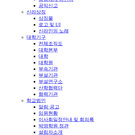
공익신고
신라상징
상징물
로고 및 UI
신라인의 노래
대학기구
전체조직도
대학본부
대학
대학원
부속기관
부설기관
부설연구소
산학협력단
협력기관
학교법인
알림·공고
임원현황
이사회일정안내 및 회의록
박영학원 정관
설립자소개