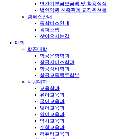
연간기부금모금액 및 활용실적
법인임원 친족관계 교직원현황
캠퍼스안내
통학버스안내
캠퍼스맵
찾아오시는길
대학
항공대학
항공운항학과
항공서비스학과
항공정비학과
항공교통물류학부
사범대학
교육학과
유아교육과
국어교육과
일어교육과
영어교육과
역사교육과
수학교육과
컴퓨터교육과