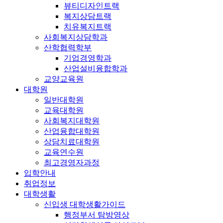
뷰티디자인트랙
복지상담트랙
치유복지트랙
사회복지상담학과
산학협력학부
기업경영학과
산업설비융합학과
교양교육원
대학원
일반대학원
교육대학원
사회복지대학원
산업융합대학원
상담치료대학원
교육연수원
최고경영자과정
입학안내
취업정보
대학생활
신입생 대학생활가이드
행정부서 탐방영상