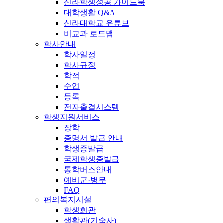
신라학생성공 가이드북
대학생활 Q&A
신라대학교 유튜브
비교과 로드맵
학사안내
학사일정
학사규정
학적
수업
등록
전자출결시스템
학생지원서비스
장학
증명서 발급 안내
학생증발급
국제학생증발급
통학버스안내
예비군·병무
FAQ
편의복지시설
학생회관
생활관(기숙사)