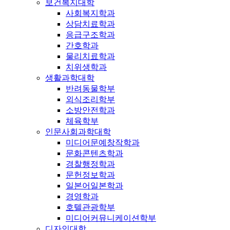
보건복지대학
사회복지학과
상담치료학과
응급구조학과
간호학과
물리치료학과
치위생학과
생활과학대학
반려동물학부
외식조리학부
소방안전학과
체육학부
인문사회과학대학
미디어문예창작학과
문화콘텐츠학과
경찰행정학과
문헌정보학과
일본어일본학과
경영학과
호텔관광학부
미디어커뮤니케이션학부
디자인대학