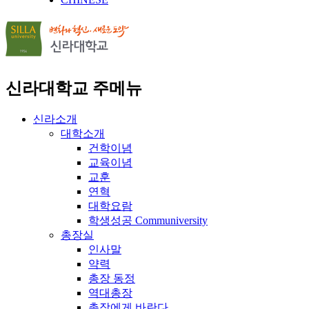
신라대학교 주메뉴
신라소개
대학소개
건학이념
교육이념
교훈
연혁
대학요람
학생성공 Communiversity
총장실
인사말
약력
총장 동정
역대총장
총장에게 바란다