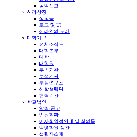
공익신고
신라상징
상징물
로고 및 UI
신라인의 노래
대학기구
전체조직도
대학본부
대학
대학원
부속기관
부설기관
부설연구소
산학협력단
협력기관
학교법인
알림·공고
임원현황
이사회일정안내 및 회의록
박영학원 정관
설립자소개