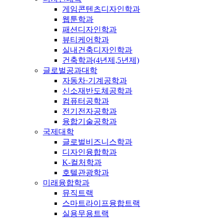
게임콘텐츠디자인학과
웹툰학과
패션디자인학과
뷰티케어학과
실내건축디자인학과
건축학과(4년제,5년제)
글로벌공과대학
자동차·기계공학과
신소재반도체공학과
컴퓨터공학과
전기전자공학과
융합기술공학과
국제대학
글로벌비즈니스학과
디자인융합학과
K-컬처학과
호텔관광학과
미래융합학과
뮤직트랙
스마트라이프융합트랙
실용무용트랙