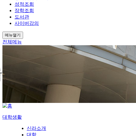
성적조회
장학조회
도서관
사이버강의
메뉴열기
전체메뉴
대학생활
신라소개
대학