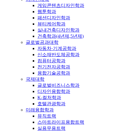
게임콘텐츠디자인학과
웹툰학과
패션디자인학과
뷰티케어학과
실내건축디자인학과
건축학과(4년제,5년제)
글로벌공과대학
자동차·기계공학과
신소재반도체공학과
컴퓨터공학과
전기전자공학과
융합기술공학과
국제대학
글로벌비즈니스학과
디자인융합학과
K-컬처학과
호텔관광학과
미래융합학과
뮤직트랙
스마트라이프융합트랙
실용무용트랙