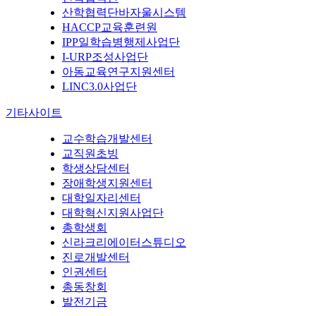
산학협력단바자울시스템
HACCP교육훈련원
IPP일학습병행제사업단
I-URP조성사업단
아동교육연구지원센터
LINC3.0사업단
기타사이트
교수학습개발센터
교직원초빙
학생상담센터
장애학생지원센터
대학일자리센터
대학혁신지원사업단
총학생회
신라크리에이터스튜디오
진로개발센터
인권센터
총동창회
발전기금