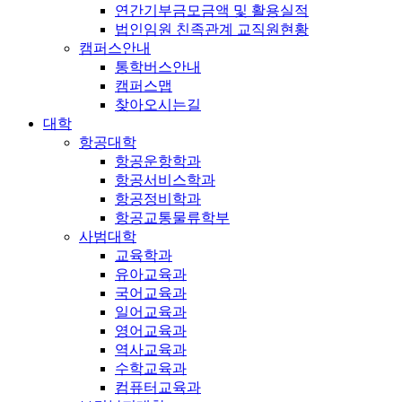
연간기부금모금액 및 활용실적
법인임원 친족관계 교직원현황
캠퍼스안내
통학버스안내
캠퍼스맵
찾아오시는길
대학
항공대학
항공운항학과
항공서비스학과
항공정비학과
항공교통물류학부
사범대학
교육학과
유아교육과
국어교육과
일어교육과
영어교육과
역사교육과
수학교육과
컴퓨터교육과