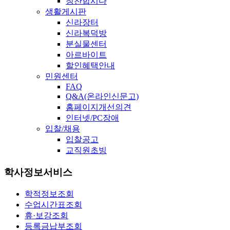
칭찬합시다
생활게시판
신라장터
신라복덕방
분실물센터
아르바이트
할인혜택안내
민원센터
FAQ
Q&A(온라인신문고)
홈페이지개선의견
인터넷/PC장애
입찰/채용
입찰공고
교직원초빙
학사정보서비스
학적정보조회
수업시간표조회
휴·보강조회
등록금납부조회