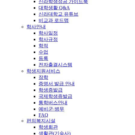
신라학생성공 가이드북
대학생활 Q&A
신라대학교 유튜브
비교과 로드맵
학사안내
학사일정
학사규정
학적
수업
등록
전자출결시스템
학생지원서비스
장학
증명서 발급 안내
학생증발급
국제학생증발급
통학버스안내
예비군·병무
FAQ
편의복지시설
학생회관
생활관(기숙사)