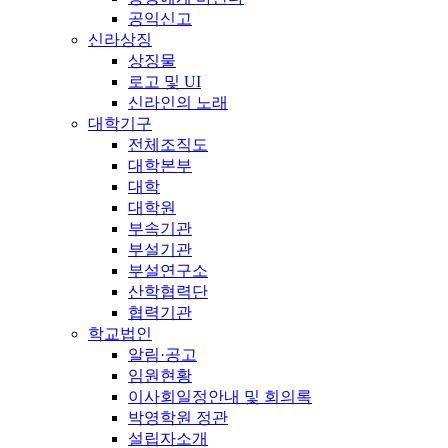
공익신고
신라상징
상징물
로고 및 UI
신라인의 노래
대학기구
전체조직도
대학본부
대학
대학원
부속기관
부설기관
부설연구소
산학협력단
협력기관
학교법인
알림·공고
임원현황
이사회일정안내 및 회의록
박영학원 정관
설립자소개