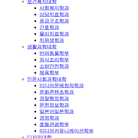
보건복지대학
사회복지학과
상담치료학과
응급구조학과
간호학과
물리치료학과
치위생학과
생활과학대학
반려동물학부
외식조리학부
소방안전학과
체육학부
인문사회과학대학
미디어문예창작학과
문화콘텐츠학과
경찰행정학과
문헌정보학과
일본어일본학과
경영학과
호텔관광학부
미디어커뮤니케이션학부
디자인대학