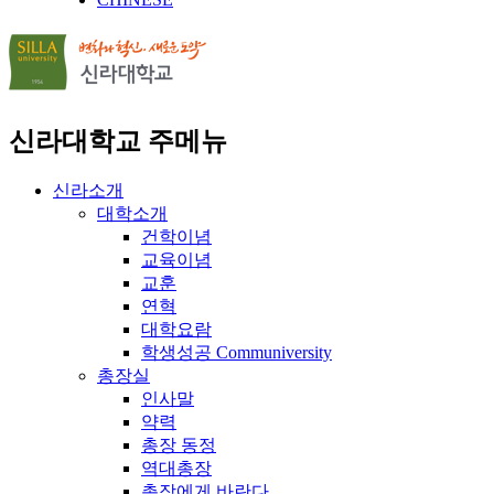
신라대학교 주메뉴
신라소개
대학소개
건학이념
교육이념
교훈
연혁
대학요람
학생성공 Communiversity
총장실
인사말
약력
총장 동정
역대총장
총장에게 바란다