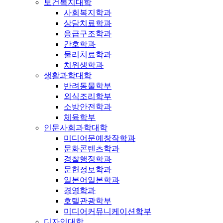
보건복지대학
사회복지학과
상담치료학과
응급구조학과
간호학과
물리치료학과
치위생학과
생활과학대학
반려동물학부
외식조리학부
소방안전학과
체육학부
인문사회과학대학
미디어문예창작학과
문화콘텐츠학과
경찰행정학과
문헌정보학과
일본어일본학과
경영학과
호텔관광학부
미디어커뮤니케이션학부
디자인대학