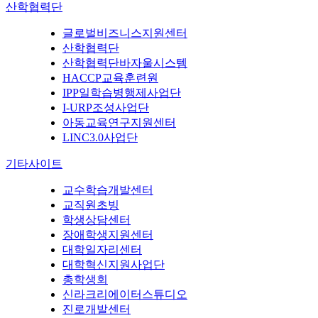
산학협력단
글로벌비즈니스지원센터
산학협력단
산학협력단바자울시스템
HACCP교육훈련원
IPP일학습병행제사업단
I-URP조성사업단
아동교육연구지원센터
LINC3.0사업단
기타사이트
교수학습개발센터
교직원초빙
학생상담센터
장애학생지원센터
대학일자리센터
대학혁신지원사업단
총학생회
신라크리에이터스튜디오
진로개발센터