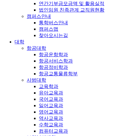
연간기부금모금액 및 활용실적
법인임원 친족관계 교직원현황
캠퍼스안내
통학버스안내
캠퍼스맵
찾아오시는길
대학
항공대학
항공운항학과
항공서비스학과
항공정비학과
항공교통물류학부
사범대학
교육학과
유아교육과
국어교육과
일어교육과
영어교육과
역사교육과
수학교육과
컴퓨터교육과