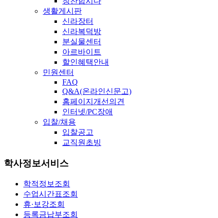
칭찬합시다
생활게시판
신라장터
신라복덕방
분실물센터
아르바이트
할인혜택안내
민원센터
FAQ
Q&A(온라인신문고)
홈페이지개선의견
인터넷/PC장애
입찰/채용
입찰공고
교직원초빙
학사정보서비스
학적정보조회
수업시간표조회
휴·보강조회
등록금납부조회