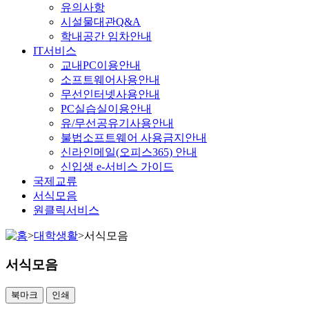
유의사항
시설물대관Q&A
학내공간 임차안내
IT서비스
교내PC이용안내
소프트웨어사용안내
무선인터넷사용안내
PC실습실이용안내
유/무선공유기사용안내
불법소프트웨어 사용금지안내
신라인메일(오피스365) 안내
신입생 e-서비스 가이드
국제교류
서식모음
원클릭서비스
>
대학생활
>
서식모음
서식모음
북마크
인쇄