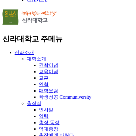
신라대학교 주메뉴
신라소개
대학소개
건학이념
교육이념
교훈
연혁
대학요람
학생성공 Communiversity
총장실
인사말
약력
총장 동정
역대총장
총장에게 바란다