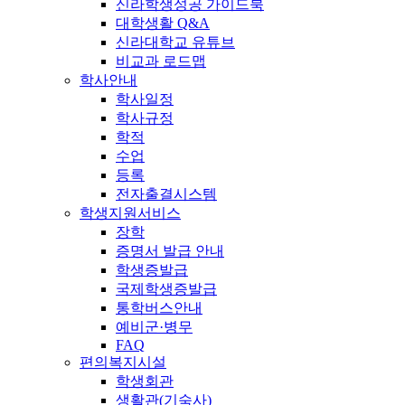
신라학생성공 가이드북
대학생활 Q&A
신라대학교 유튜브
비교과 로드맵
학사안내
학사일정
학사규정
학적
수업
등록
전자출결시스템
학생지원서비스
장학
증명서 발급 안내
학생증발급
국제학생증발급
통학버스안내
예비군·병무
FAQ
편의복지시설
학생회관
생활관(기숙사)