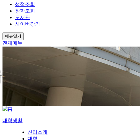
성적조회
장학조회
도서관
사이버강의
메뉴열기
전체메뉴
대학생활
신라소개
대학