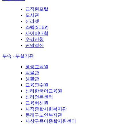
교직원포탈
도서관
신라넷
스텝(STEP)
사이버대학
수강신청
연말정산
부속 · 부설기관
평생교육원
박물관
생활관
교육연수원
신라한국어교육원
신라언론센터
교육혁신원
사직종합사회복지관
동래구노인복지관
사상구육아종합지원센터