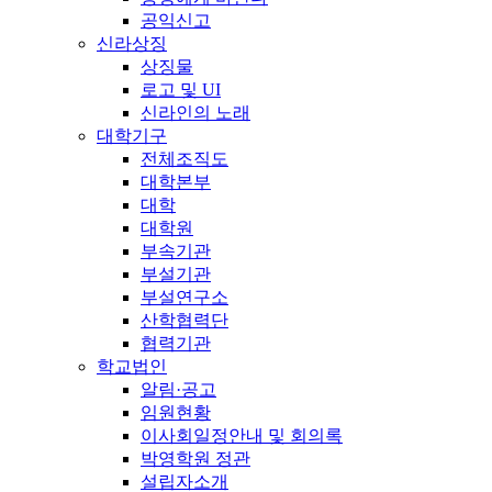
공익신고
신라상징
상징물
로고 및 UI
신라인의 노래
대학기구
전체조직도
대학본부
대학
대학원
부속기관
부설기관
부설연구소
산학협력단
협력기관
학교법인
알림·공고
임원현황
이사회일정안내 및 회의록
박영학원 정관
설립자소개