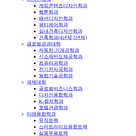
게임콘텐츠디자인학과
웹툰학과
패션디자인학과
뷰티케어학과
실내건축디자인학과
건축학과(4년제,5년제)
글로벌공과대학
자동차·기계공학과
신소재반도체공학과
컴퓨터공학과
전기전자공학과
융합기술공학과
국제대학
글로벌비즈니스학과
디자인융합학과
K-컬처학과
호텔관광학과
미래융합학과
뮤직트랙
스마트라이프융합트랙
실용무용트랙