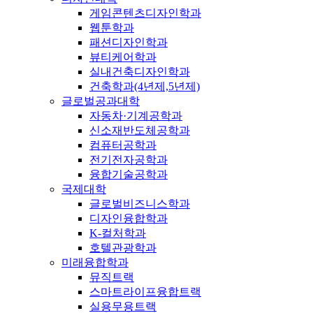
게임콘텐츠디자인학과
웹툰학과
패션디자인학과
뷰티케어학과
실내건축디자인학과
건축학과(4년제,5년제)
글로벌공과대학
자동차·기계공학과
신소재반도체공학과
컴퓨터공학과
전기전자공학과
융합기술공학과
국제대학
글로벌비즈니스학과
디자인융합학과
K-컬처학과
호텔관광학과
미래융합학과
뮤직트랙
스마트라이프융합트랙
실용무용트랙