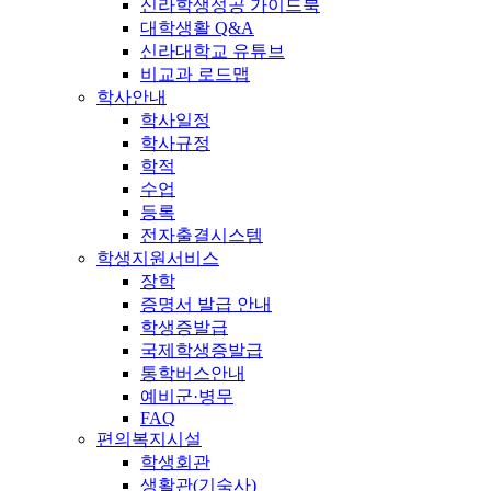
신라학생성공 가이드북
대학생활 Q&A
신라대학교 유튜브
비교과 로드맵
학사안내
학사일정
학사규정
학적
수업
등록
전자출결시스템
학생지원서비스
장학
증명서 발급 안내
학생증발급
국제학생증발급
통학버스안내
예비군·병무
FAQ
편의복지시설
학생회관
생활관(기숙사)