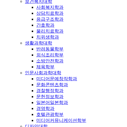
보건복지대학
사회복지학과
상담치료학과
응급구조학과
간호학과
물리치료학과
치위생학과
생활과학대학
반려동물학부
외식조리학부
소방안전학과
체육학부
인문사회과학대학
미디어문예창작학과
문화콘텐츠학과
경찰행정학과
문헌정보학과
일본어일본학과
경영학과
호텔관광학부
미디어커뮤니케이션학부
디자인대학