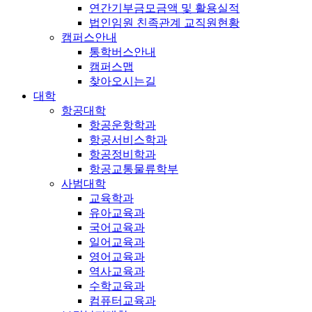
연간기부금모금액 및 활용실적
법인임원 친족관계 교직원현황
캠퍼스안내
통학버스안내
캠퍼스맵
찾아오시는길
대학
항공대학
항공운항학과
항공서비스학과
항공정비학과
항공교통물류학부
사범대학
교육학과
유아교육과
국어교육과
일어교육과
영어교육과
역사교육과
수학교육과
컴퓨터교육과