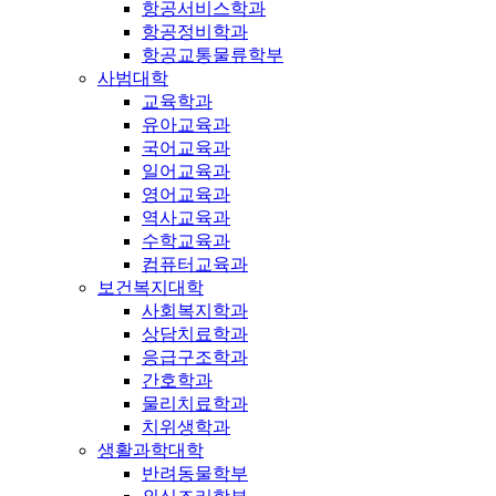
항공서비스학과
항공정비학과
항공교통물류학부
사범대학
교육학과
유아교육과
국어교육과
일어교육과
영어교육과
역사교육과
수학교육과
컴퓨터교육과
보건복지대학
사회복지학과
상담치료학과
응급구조학과
간호학과
물리치료학과
치위생학과
생활과학대학
반려동물학부