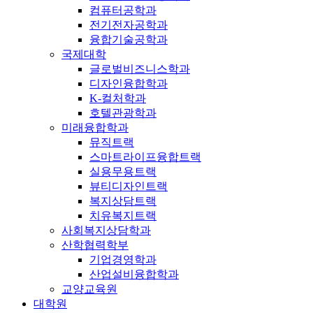
컴퓨터공학과
전기전자공학과
융합기술공학과
국제대학
글로벌비즈니스학과
디자인융합학과
K-컬처학과
호텔관광학과
미래융합학과
뮤직트랙
스마트라이프융합트랙
실용무용트랙
뷰티디자인트랙
복지상담트랙
치유복지트랙
사회복지상담학과
산학협력학부
기업경영학과
산업설비융합학과
교양교육원
대학원