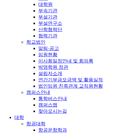
대학원
부속기관
부설기관
부설연구소
산학협력단
협력기관
학교법인
알림·공고
임원현황
이사회일정안내 및 회의록
박영학원 정관
설립자소개
연간기부금모금액 및 활용실적
법인임원 친족관계 교직원현황
캠퍼스안내
통학버스안내
캠퍼스맵
찾아오시는길
대학
항공대학
항공운항학과