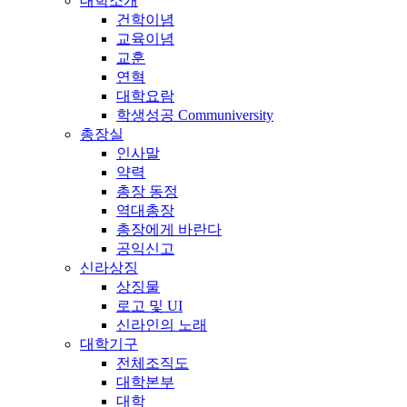
대학소개
건학이념
교육이념
교훈
연혁
대학요람
학생성공 Communiversity
총장실
인사말
약력
총장 동정
역대총장
총장에게 바란다
공익신고
신라상징
상징물
로고 및 UI
신라인의 노래
대학기구
전체조직도
대학본부
대학