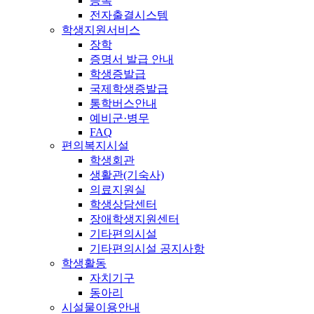
등록
전자출결시스템
학생지원서비스
장학
증명서 발급 안내
학생증발급
국제학생증발급
통학버스안내
예비군·병무
FAQ
편의복지시설
학생회관
생활관(기숙사)
의료지원실
학생상담센터
장애학생지원센터
기타편의시설
기타편의시설 공지사항
학생활동
자치기구
동아리
시설물이용안내