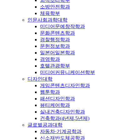
외식조리학부
소방안전학과
체육학부
인문사회과학대학
미디어문예창작학과
문화콘텐츠학과
경찰행정학과
문헌정보학과
일본어일본학과
경영학과
호텔관광학부
미디어커뮤니케이션학부
디자인대학
게임콘텐츠디자인학과
웹툰학과
패션디자인학과
뷰티케어학과
실내건축디자인학과
건축학과(4년제,5년제)
글로벌공과대학
자동차·기계공학과
신소재반도체공학과