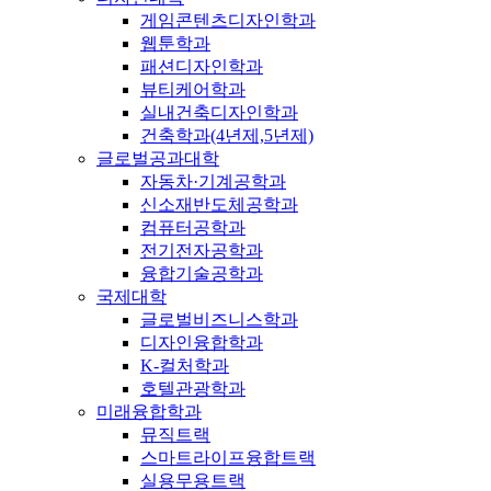
게임콘텐츠디자인학과
웹툰학과
패션디자인학과
뷰티케어학과
실내건축디자인학과
건축학과(4년제,5년제)
글로벌공과대학
자동차·기계공학과
신소재반도체공학과
컴퓨터공학과
전기전자공학과
융합기술공학과
국제대학
글로벌비즈니스학과
디자인융합학과
K-컬처학과
호텔관광학과
미래융합학과
뮤직트랙
스마트라이프융합트랙
실용무용트랙