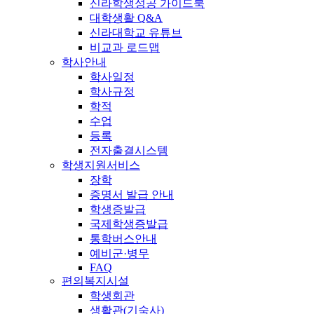
신라학생성공 가이드북
대학생활 Q&A
신라대학교 유튜브
비교과 로드맵
학사안내
학사일정
학사규정
학적
수업
등록
전자출결시스템
학생지원서비스
장학
증명서 발급 안내
학생증발급
국제학생증발급
통학버스안내
예비군·병무
FAQ
편의복지시설
학생회관
생활관(기숙사)