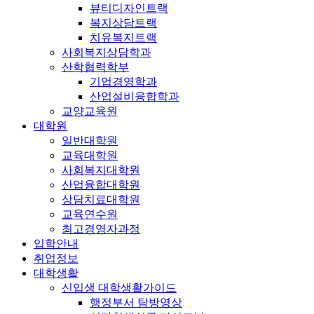
뷰티디자인트랙
복지상담트랙
치유복지트랙
사회복지상담학과
산학협력학부
기업경영학과
산업설비융합학과
교양교육원
대학원
일반대학원
교육대학원
사회복지대학원
산업융합대학원
상담치료대학원
교육연수원
최고경영자과정
입학안내
취업정보
대학생활
신입생 대학생활가이드
행정부서 탐방영상