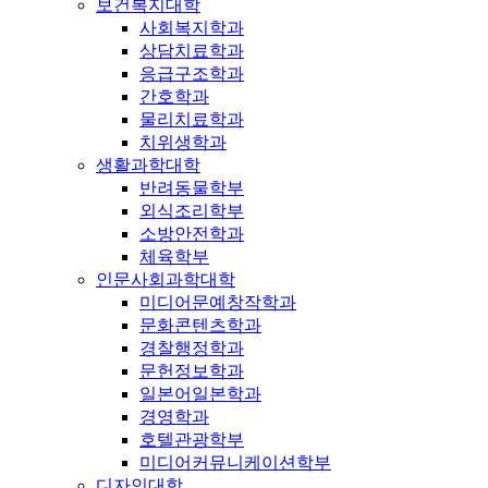
보건복지대학
사회복지학과
상담치료학과
응급구조학과
간호학과
물리치료학과
치위생학과
생활과학대학
반려동물학부
외식조리학부
소방안전학과
체육학부
인문사회과학대학
미디어문예창작학과
문화콘텐츠학과
경찰행정학과
문헌정보학과
일본어일본학과
경영학과
호텔관광학부
미디어커뮤니케이션학부
디자인대학