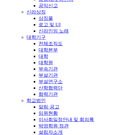
공익신고
신라상징
상징물
로고 및 UI
신라인의 노래
대학기구
전체조직도
대학본부
대학
대학원
부속기관
부설기관
부설연구소
산학협력단
협력기관
학교법인
알림·공고
임원현황
이사회일정안내 및 회의록
박영학원 정관
설립자소개