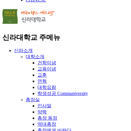
신라대학교 주메뉴
신라소개
대학소개
건학이념
교육이념
교훈
연혁
대학요람
학생성공 Communiversity
총장실
인사말
약력
총장 동정
역대총장
총장에게 바란다