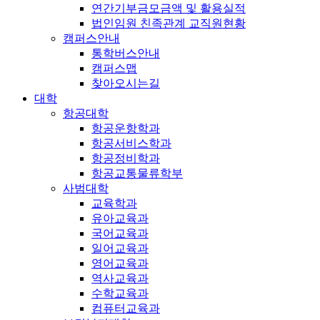
연간기부금모금액 및 활용실적
법인임원 친족관계 교직원현황
캠퍼스안내
통학버스안내
캠퍼스맵
찾아오시는길
대학
항공대학
항공운항학과
항공서비스학과
항공정비학과
항공교통물류학부
사범대학
교육학과
유아교육과
국어교육과
일어교육과
영어교육과
역사교육과
수학교육과
컴퓨터교육과