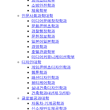
외식조리학부
소방안전학과
체육학부
인문사회과학대학
미디어문예창작학과
문화콘텐츠학과
경찰행정학과
문헌정보학과
일본어일본학과
경영학과
호텔관광학부
미디어커뮤니케이션학부
디자인대학
게임콘텐츠디자인학과
웹툰학과
패션디자인학과
뷰티케어학과
실내건축디자인학과
건축학과(4년제,5년제)
글로벌공과대학
자동차·기계공학과
신소재반도체공학과