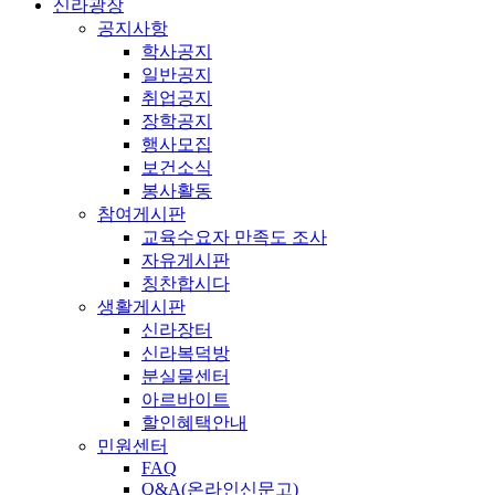
신라광장
공지사항
학사공지
일반공지
취업공지
장학공지
행사모집
보건소식
봉사활동
참여게시판
교육수요자 만족도 조사
자유게시판
칭찬합시다
생활게시판
신라장터
신라복덕방
분실물센터
아르바이트
할인혜택안내
민원센터
FAQ
Q&A(온라인신문고)