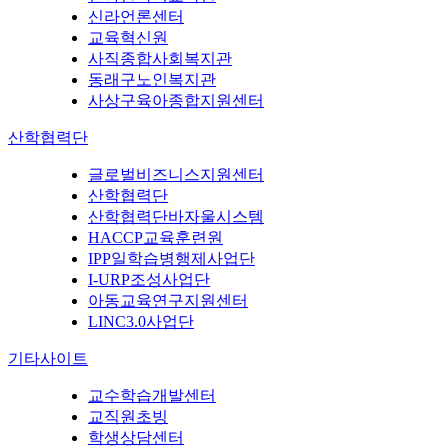
신라언론센터
교육혁신원
사직종합사회복지관
동래구노인복지관
사상구육아종합지원센터
산학협력단
글로벌비즈니스지원센터
산학협력단
산학협력단바자울시스템
HACCP교육훈련원
IPP일학습병행제사업단
I-URP조성사업단
아동교육연구지원센터
LINC3.0사업단
기타사이트
교수학습개발센터
교직원초빙
학생상담센터