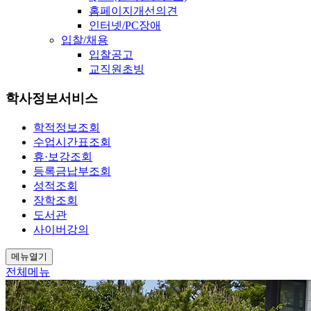
홈페이지개선의견
인터넷/PC장애
입찰/채용
입찰공고
교직원초빙
학사정보서비스
학적정보조회
수업시간표조회
휴·보강조회
등록금납부조회
성적조회
장학조회
도서관
사이버강의
메뉴열기
전체메뉴