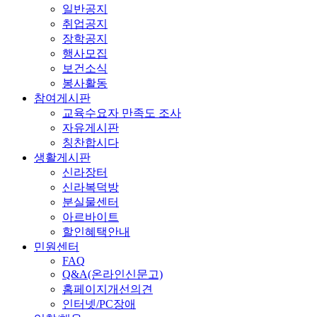
일반공지
취업공지
장학공지
행사모집
보건소식
봉사활동
참여게시판
교육수요자 만족도 조사
자유게시판
칭찬합시다
생활게시판
신라장터
신라복덕방
분실물센터
아르바이트
할인혜택안내
민원센터
FAQ
Q&A(온라인신문고)
홈페이지개선의견
인터넷/PC장애