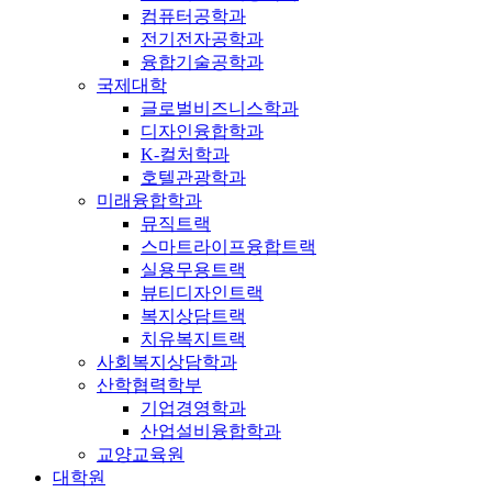
컴퓨터공학과
전기전자공학과
융합기술공학과
국제대학
글로벌비즈니스학과
디자인융합학과
K-컬처학과
호텔관광학과
미래융합학과
뮤직트랙
스마트라이프융합트랙
실용무용트랙
뷰티디자인트랙
복지상담트랙
치유복지트랙
사회복지상담학과
산학협력학부
기업경영학과
산업설비융합학과
교양교육원
대학원