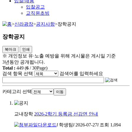
입찰/채용
입찰공고
교직원초빙
>
신라광장
>
공지사항
>
장학공지
장학공지
북마크
인쇄
※ 개인정보 유·노출 예방을 위해 게시물은 게시일 기준
3년동안 공개됩니다.
Total :
449
(
6
/
30
Page)
검색 항목 선택
검색어를 입력하세요
카테고리 선택
이동
교내장학
2026-2학기 등록금 선감면 안내
l
학생팀
l
2026-07-27
l
조회
1,094