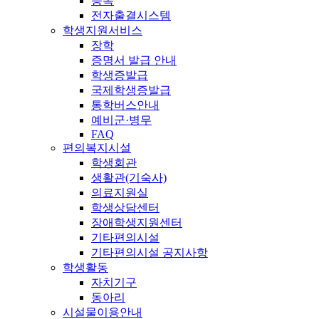
등록
전자출결시스템
학생지원서비스
장학
증명서 발급 안내
학생증발급
국제학생증발급
통학버스안내
예비군·병무
FAQ
편의복지시설
학생회관
생활관(기숙사)
의료지원실
학생상담센터
장애학생지원센터
기타편의시설
기타편의시설 공지사항
학생활동
자치기구
동아리
시설물이용안내