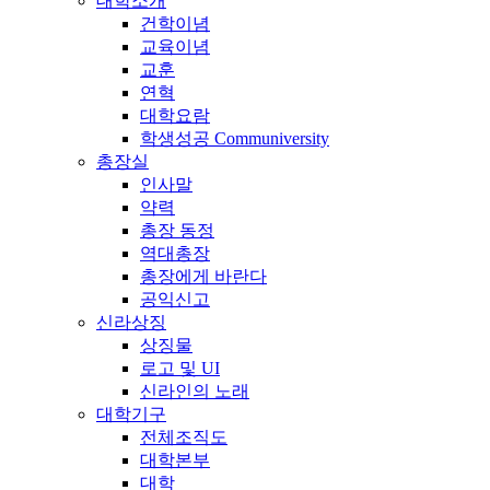
대학소개
건학이념
교육이념
교훈
연혁
대학요람
학생성공 Communiversity
총장실
인사말
약력
총장 동정
역대총장
총장에게 바란다
공익신고
신라상징
상징물
로고 및 UI
신라인의 노래
대학기구
전체조직도
대학본부
대학