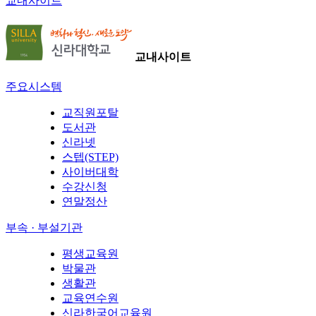
교내사이트
교내사이트
주요시스템
교직원포탈
도서관
신라넷
스텝(STEP)
사이버대학
수강신청
연말정산
부속 · 부설기관
평생교육원
박물관
생활관
교육연수원
신라한국어교육원