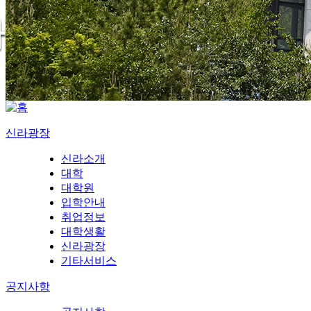
신라광장
신라소개
대학
대학원
입학안내
취업정보
대학생활
신라광장
기타서비스
공지사항