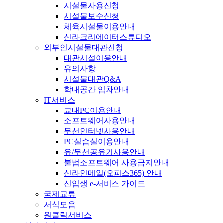
시설물사용신청
시설물보수신청
체육시설물이용안내
신라크리에이터스튜디오
외부인시설물대관신청
대관시설이용안내
유의사항
시설물대관Q&A
학내공간 임차안내
IT서비스
교내PC이용안내
소프트웨어사용안내
무선인터넷사용안내
PC실습실이용안내
유/무선공유기사용안내
불법소프트웨어 사용금지안내
신라인메일(오피스365) 안내
신입생 e-서비스 가이드
국제교류
서식모음
원클릭서비스