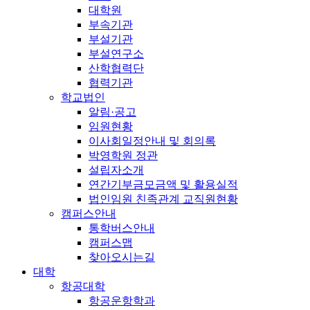
대학원
부속기관
부설기관
부설연구소
산학협력단
협력기관
학교법인
알림·공고
임원현황
이사회일정안내 및 회의록
박영학원 정관
설립자소개
연간기부금모금액 및 활용실적
법인임원 친족관계 교직원현황
캠퍼스안내
통학버스안내
캠퍼스맵
찾아오시는길
대학
항공대학
항공운항학과