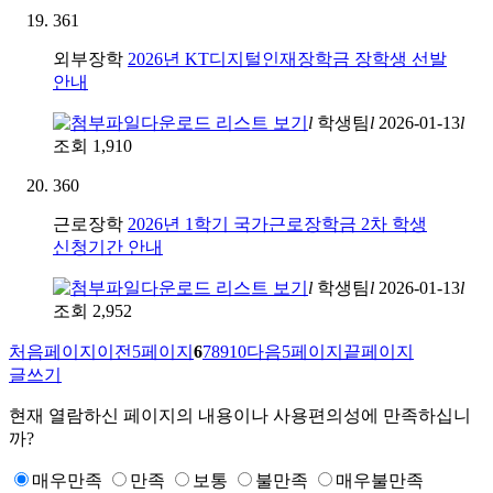
361
외부장학
2026년 KT디지털인재장학금 장학생 선발
안내
l
학생팀
l
2026-01-13
l
조회
1,910
360
근로장학
2026년 1학기 국가근로장학금 2차 학생
신청기간 안내
l
학생팀
l
2026-01-13
l
조회
2,952
처음페이지
이전5페이지
6
7
8
9
10
다음5페이지
끝페이지
글쓰기
현재 열람하신 페이지의 내용이나 사용편의성에 만족하십니
까?
매우만족
만족
보통
불만족
매우불만족