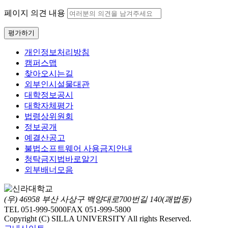
페이지 의견 내용
평가하기
개인정보처리방침
캠퍼스맵
찾아오시는길
외부인시설물대관
대학정보공시
대학자체평가
법령상위원회
정보공개
예결산공고
불법소프트웨어 사용금지안내
청탁금지법바로알기
외부배너모음
(우) 46958 부산 사상구 백양대로700번길 140(괘법동)
TEL 051-999-5000
FAX 051-999-5800
Copyright (C) SILLA UNIVERSITY All rights Reserved.