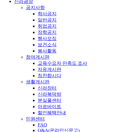
신라광장
공지사항
학사공지
일반공지
취업공지
장학공지
행사모집
보건소식
봉사활동
참여게시판
교육수요자 만족도 조사
자유게시판
칭찬합시다
생활게시판
신라장터
신라복덕방
분실물센터
아르바이트
할인혜택안내
민원센터
FAQ
Q&A(온라인신문고)