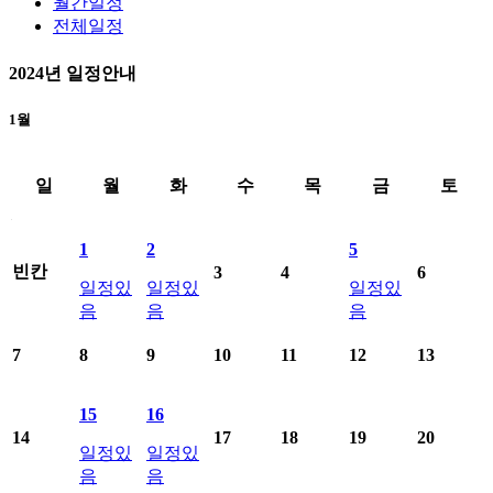
월간일정
전체일정
2024
년 일정안내
1월
일
월
화
수
목
금
토
2024년1월 학사일정표료 일별 일정 제공
1
2
5
빈칸
3
4
6
일정있
일정있
일정있
음
음
음
7
8
9
10
11
12
13
15
16
14
17
18
19
20
일정있
일정있
음
음