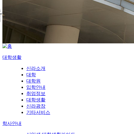
대학생활
신라소개
대학
대학원
입학안내
취업정보
대학생활
신라광장
기타서비스
학사안내