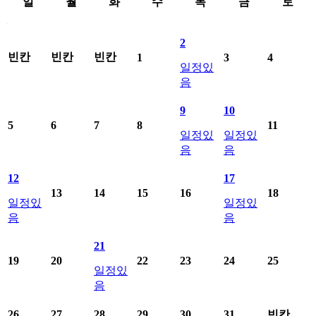
일
월
화
수
목
금
토
2024년5월 학사일정표료 일별 일정 제공
2
빈칸
빈칸
빈칸
1
3
4
일정있
음
9
10
5
6
7
8
11
일정있
일정있
음
음
12
17
13
14
15
16
18
일정있
일정있
음
음
21
19
20
22
23
24
25
일정있
음
26
27
28
29
30
31
빈칸