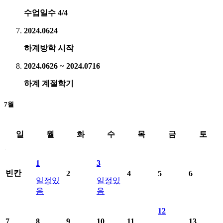
수업일수 4/4
2024.06
24
하계방학 시작
2024.06
26
~
2024.07
16
하계 계절학기
7월
일
월
화
수
목
금
토
2024년7월 학사일정표료 일별 일정 제공
1
3
빈칸
2
4
5
6
일정있
일정있
음
음
12
7
8
9
10
11
13