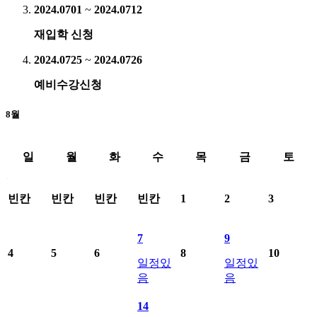
2024.07
01
~
2024.07
12
재입학 신청
2024.07
25
~
2024.07
26
예비수강신청
8월
일
월
화
수
목
금
토
2024년8월 학사일정표료 일별 일정 제공
빈칸
빈칸
빈칸
빈칸
1
2
3
7
9
4
5
6
8
10
일정있
일정있
음
음
14