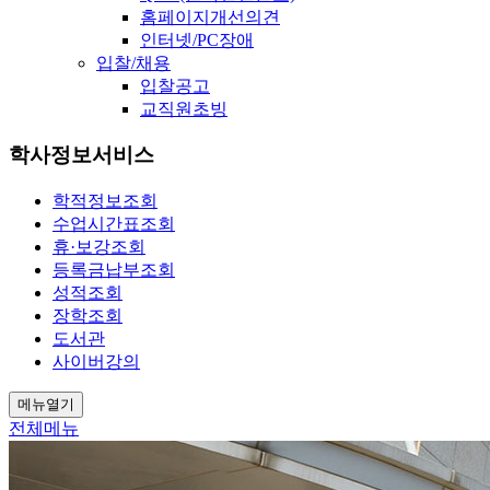
홈페이지개선의견
인터넷/PC장애
입찰/채용
입찰공고
교직원초빙
학사정보서비스
학적정보조회
수업시간표조회
휴·보강조회
등록금납부조회
성적조회
장학조회
도서관
사이버강의
메뉴열기
전체메뉴