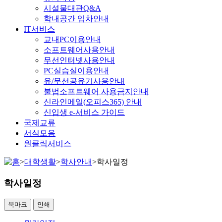
시설물대관Q&A
학내공간 임차안내
IT서비스
교내PC이용안내
소프트웨어사용안내
무선인터넷사용안내
PC실습실이용안내
유/무선공유기사용안내
불법소프트웨어 사용금지안내
신라인메일(오피스365) 안내
신입생 e-서비스 가이드
국제교류
서식모음
원클릭서비스
>
대학생활
>
학사안내
>
학사일정
학사일정
북마크
인쇄