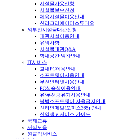
시설물사용신청
시설물보수신청
체육시설물이용안내
신라크리에이터스튜디오
외부인시설물대관신청
대관시설이용안내
유의사항
시설물대관Q&A
학내공간 임차안내
IT서비스
교내PC이용안내
소프트웨어사용안내
무선인터넷사용안내
PC실습실이용안내
유/무선공유기사용안내
불법소프트웨어 사용금지안내
신라인메일(오피스365) 안내
신입생 e-서비스 가이드
국제교류
서식모음
원클릭서비스