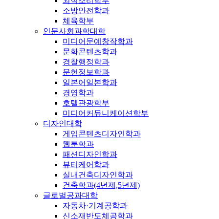
외식조리학부
소방안전학과
체육학부
인문사회과학대학
미디어문예창작학과
문화콘텐츠학과
경찰행정학과
문헌정보학과
일본어일본학과
경영학과
호텔관광학부
미디어커뮤니케이션학부
디자인대학
게임콘텐츠디자인학과
웹툰학과
패션디자인학과
뷰티케어학과
실내건축디자인학과
건축학과(4년제,5년제)
글로벌공과대학
자동차·기계공학과
신소재반도체공학과