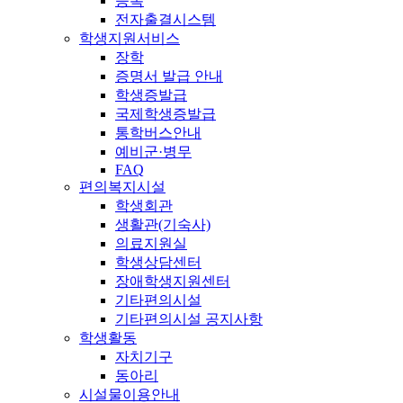
등록
전자출결시스템
학생지원서비스
장학
증명서 발급 안내
학생증발급
국제학생증발급
통학버스안내
예비군·병무
FAQ
편의복지시설
학생회관
생활관(기숙사)
의료지원실
학생상담센터
장애학생지원센터
기타편의시설
기타편의시설 공지사항
학생활동
자치기구
동아리
시설물이용안내