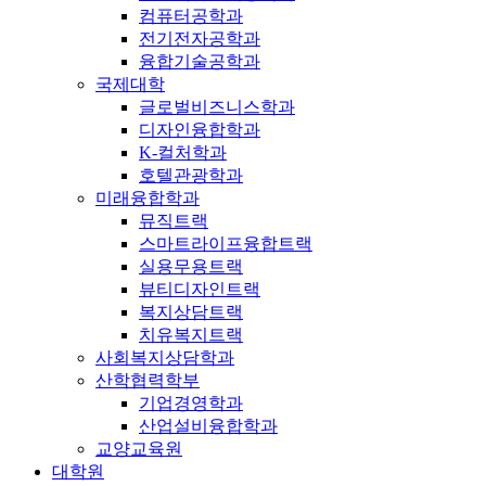
컴퓨터공학과
전기전자공학과
융합기술공학과
국제대학
글로벌비즈니스학과
디자인융합학과
K-컬처학과
호텔관광학과
미래융합학과
뮤직트랙
스마트라이프융합트랙
실용무용트랙
뷰티디자인트랙
복지상담트랙
치유복지트랙
사회복지상담학과
산학협력학부
기업경영학과
산업설비융합학과
교양교육원
대학원