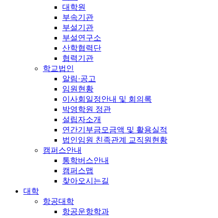
대학원
부속기관
부설기관
부설연구소
산학협력단
협력기관
학교법인
알림·공고
임원현황
이사회일정안내 및 회의록
박영학원 정관
설립자소개
연간기부금모금액 및 활용실적
법인임원 친족관계 교직원현황
캠퍼스안내
통학버스안내
캠퍼스맵
찾아오시는길
대학
항공대학
항공운항학과