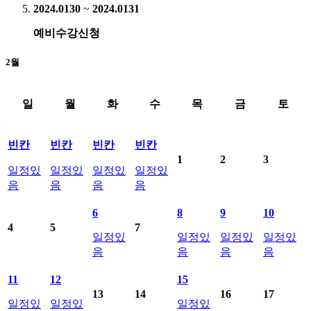
2024.01
30
~
2024.01
31
예비수강신청
2월
일
월
화
수
목
금
토
2024년2월 학사일정표료 일별 일정 제공
빈칸
빈칸
빈칸
빈칸
1
2
3
일정있
일정있
일정있
일정있
음
음
음
음
6
8
9
10
4
5
7
일정있
일정있
일정있
일정있
음
음
음
음
11
12
15
13
14
16
17
일정있
일정있
일정있