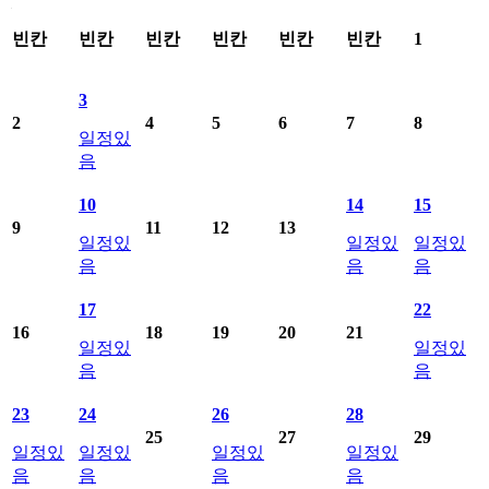
2024년6월 학사일정표료 일별 일정 제공
빈칸
빈칸
빈칸
빈칸
빈칸
빈칸
1
3
2
4
5
6
7
8
일정있
음
10
14
15
9
11
12
13
일정있
일정있
일정있
음
음
음
17
22
16
18
19
20
21
일정있
일정있
음
음
23
24
26
28
25
27
29
일정있
일정있
일정있
일정있
음
음
음
음