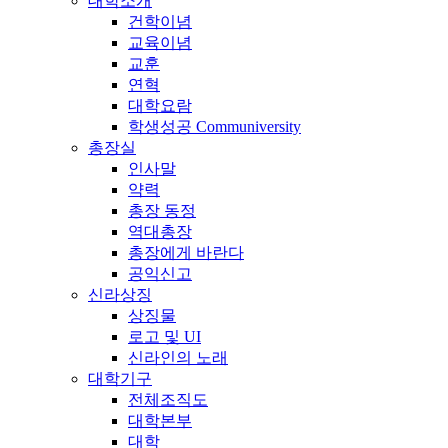
대학소개
건학이념
교육이념
교훈
연혁
대학요람
학생성공 Communiversity
총장실
인사말
약력
총장 동정
역대총장
총장에게 바란다
공익신고
신라상징
상징물
로고 및 UI
신라인의 노래
대학기구
전체조직도
대학본부
대학