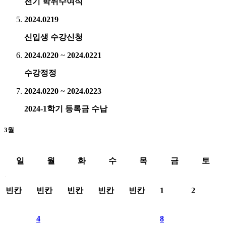
전기 학위수여식
2024.02
19
신입생 수강신청
2024.02
20
~
2024.02
21
수강정정
2024.02
20
~
2024.02
23
2024-1학기 등록금 수납
3월
일
월
화
수
목
금
토
2024년3월 학사일정표료 일별 일정 제공
빈칸
빈칸
빈칸
빈칸
빈칸
1
2
4
8