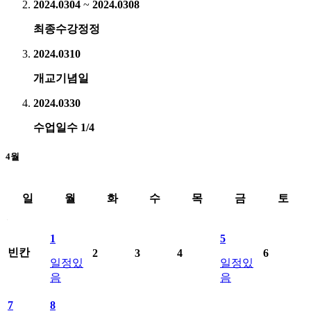
2024.03
04
~
2024.03
08
최종수강정정
2024.03
10
개교기념일
2024.03
30
수업일수 1/4
4월
일
월
화
수
목
금
토
2024년4월 학사일정표료 일별 일정 제공
1
5
빈칸
2
3
4
6
일정있
일정있
음
음
7
8