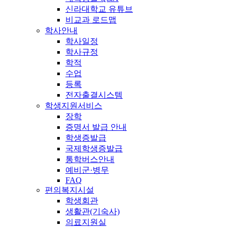
신라대학교 유튜브
비교과 로드맵
학사안내
학사일정
학사규정
학적
수업
등록
전자출결시스템
학생지원서비스
장학
증명서 발급 안내
학생증발급
국제학생증발급
통학버스안내
예비군·병무
FAQ
편의복지시설
학생회관
생활관(기숙사)
의료지원실