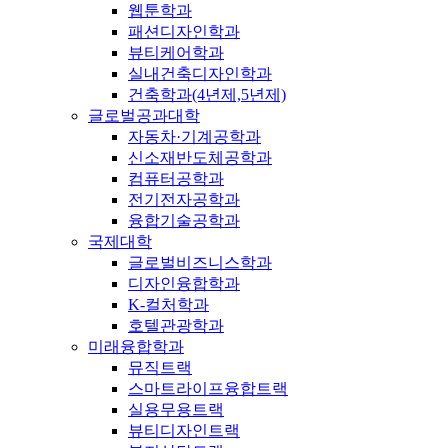
웹툰학과
패션디자인학과
뷰티케어학과
실내건축디자인학과
건축학과(4년제,5년제)
글로벌공과대학
자동차·기계공학과
신소재반도체공학과
컴퓨터공학과
전기전자공학과
융합기술공학과
국제대학
글로벌비즈니스학과
디자인융합학과
K-컬처학과
호텔관광학과
미래융합학과
뮤직트랙
스마트라이프융합트랙
실용무용트랙
뷰티디자인트랙