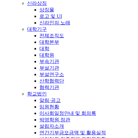
신라상징
상징물
로고 및 UI
신라인의 노래
대학기구
전체조직도
대학본부
대학
대학원
부속기관
부설기관
부설연구소
산학협력단
협력기관
학교법인
알림·공고
임원현황
이사회일정안내 및 회의록
박영학원 정관
설립자소개
연간기부금모금액 및 활용실적