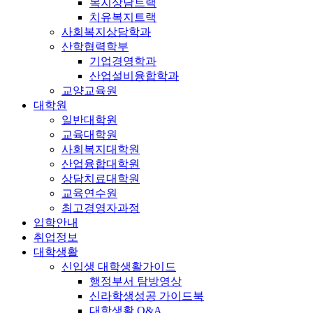
복지상담트랙
치유복지트랙
사회복지상담학과
산학협력학부
기업경영학과
산업설비융합학과
교양교육원
대학원
일반대학원
교육대학원
사회복지대학원
산업융합대학원
상담치료대학원
교육연수원
최고경영자과정
입학안내
취업정보
대학생활
신입생 대학생활가이드
행정부서 탐방영상
신라학생성공 가이드북
대학생활 Q&A