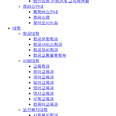
법인임원 친족관계 교직원현황
캠퍼스안내
통학버스안내
캠퍼스맵
찾아오시는길
대학
항공대학
항공운항학과
항공서비스학과
항공정비학과
항공교통물류학부
사범대학
교육학과
유아교육과
국어교육과
일어교육과
영어교육과
역사교육과
수학교육과
컴퓨터교육과
보건복지대학
사회복지학과