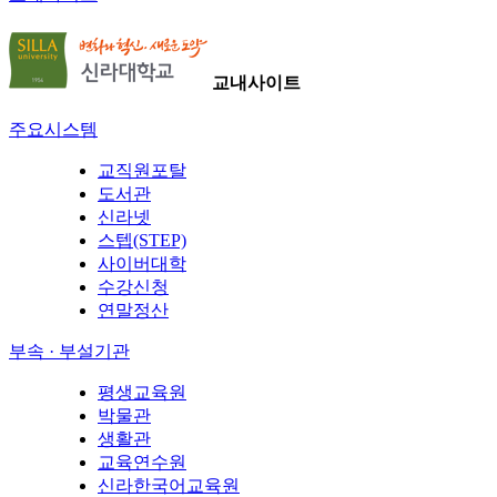
교내사이트
주요시스템
교직원포탈
도서관
신라넷
스텝(STEP)
사이버대학
수강신청
연말정산
부속 · 부설기관
평생교육원
박물관
생활관
교육연수원
신라한국어교육원