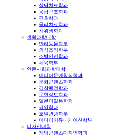
상담치료학과
응급구조학과
간호학과
물리치료학과
치위생학과
생활과학대학
반려동물학부
외식조리학부
소방안전학과
체육학부
인문사회과학대학
미디어문예창작학과
문화콘텐츠학과
경찰행정학과
문헌정보학과
일본어일본학과
경영학과
호텔관광학부
미디어커뮤니케이션학부
디자인대학
게임콘텐츠디자인학과