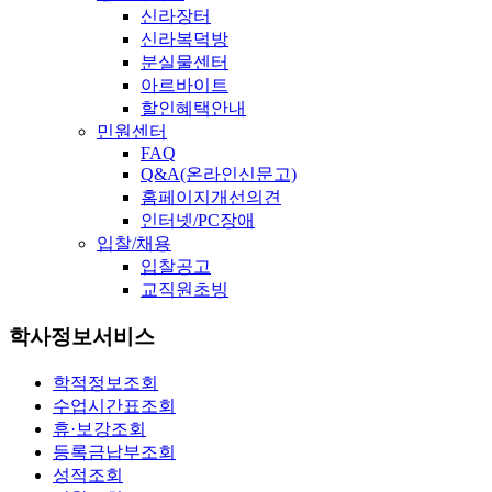
신라장터
신라복덕방
분실물센터
아르바이트
할인혜택안내
민원센터
FAQ
Q&A(온라인신문고)
홈페이지개선의견
인터넷/PC장애
입찰/채용
입찰공고
교직원초빙
학사정보서비스
학적정보조회
수업시간표조회
휴·보강조회
등록금납부조회
성적조회