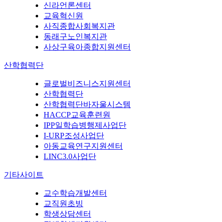
신라언론센터
교육혁신원
사직종합사회복지관
동래구노인복지관
사상구육아종합지원센터
산학협력단
글로벌비즈니스지원센터
산학협력단
산학협력단바자울시스템
HACCP교육훈련원
IPP일학습병행제사업단
I-URP조성사업단
아동교육연구지원센터
LINC3.0사업단
기타사이트
교수학습개발센터
교직원초빙
학생상담센터