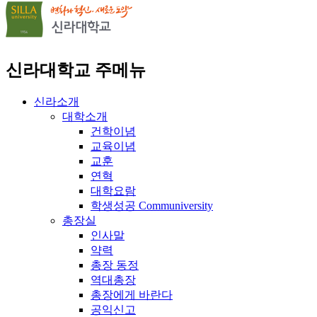
신라대학교 주메뉴
신라소개
대학소개
건학이념
교육이념
교훈
연혁
대학요람
학생성공 Communiversity
총장실
인사말
약력
총장 동정
역대총장
총장에게 바란다
공익신고