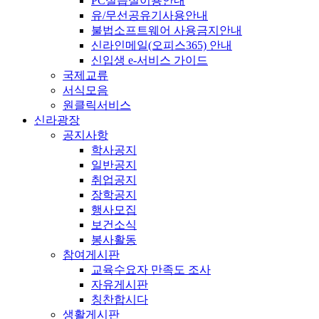
PC실습실이용안내
유/무선공유기사용안내
불법소프트웨어 사용금지안내
신라인메일(오피스365) 안내
신입생 e-서비스 가이드
국제교류
서식모음
원클릭서비스
신라광장
공지사항
학사공지
일반공지
취업공지
장학공지
행사모집
보건소식
봉사활동
참여게시판
교육수요자 만족도 조사
자유게시판
칭찬합시다
생활게시판