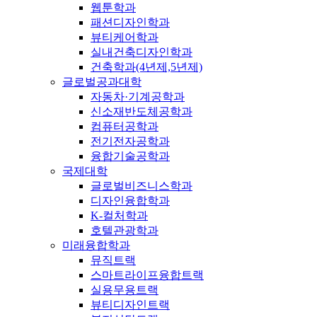
웹툰학과
패션디자인학과
뷰티케어학과
실내건축디자인학과
건축학과(4년제,5년제)
글로벌공과대학
자동차·기계공학과
신소재반도체공학과
컴퓨터공학과
전기전자공학과
융합기술공학과
국제대학
글로벌비즈니스학과
디자인융합학과
K-컬처학과
호텔관광학과
미래융합학과
뮤직트랙
스마트라이프융합트랙
실용무용트랙
뷰티디자인트랙