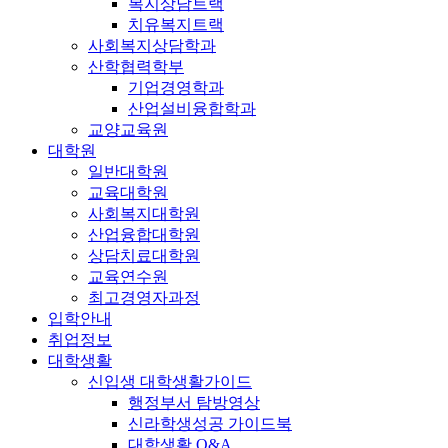
복지상담트랙
치유복지트랙
사회복지상담학과
산학협력학부
기업경영학과
산업설비융합학과
교양교육원
대학원
일반대학원
교육대학원
사회복지대학원
산업융합대학원
상담치료대학원
교육연수원
최고경영자과정
입학안내
취업정보
대학생활
신입생 대학생활가이드
행정부서 탐방영상
신라학생성공 가이드북
대학생활 Q&A