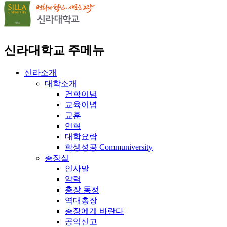
신라대학교 주메뉴
신라소개
대학소개
건학이념
교육이념
교훈
연혁
대학요람
학생성공 Communiversity
총장실
인사말
약력
총장 동정
역대총장
총장에게 바란다
공익신고