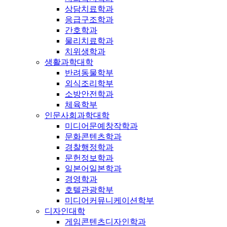
상담치료학과
응급구조학과
간호학과
물리치료학과
치위생학과
생활과학대학
반려동물학부
외식조리학부
소방안전학과
체육학부
인문사회과학대학
미디어문예창작학과
문화콘텐츠학과
경찰행정학과
문헌정보학과
일본어일본학과
경영학과
호텔관광학부
미디어커뮤니케이션학부
디자인대학
게임콘텐츠디자인학과