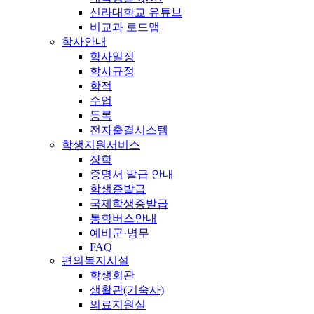
신라대학교 유튜브
비교과 로드맵
학사안내
학사일정
학사규정
학적
수업
등록
전자출결시스템
학생지원서비스
장학
증명서 발급 안내
학생증발급
국제학생증발급
통학버스안내
예비군·병무
FAQ
편의복지시설
학생회관
생활관(기숙사)
의료지원실