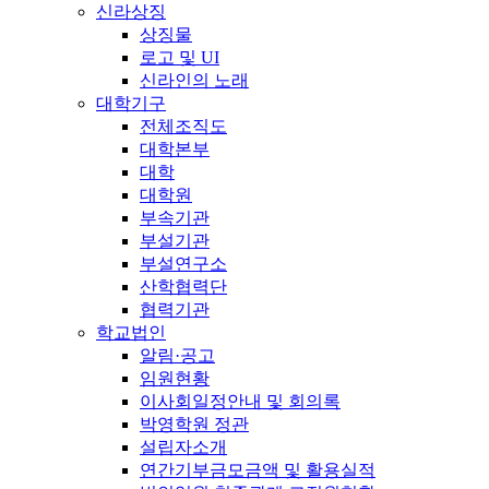
신라상징
상징물
로고 및 UI
신라인의 노래
대학기구
전체조직도
대학본부
대학
대학원
부속기관
부설기관
부설연구소
산학협력단
협력기관
학교법인
알림·공고
임원현황
이사회일정안내 및 회의록
박영학원 정관
설립자소개
연간기부금모금액 및 활용실적