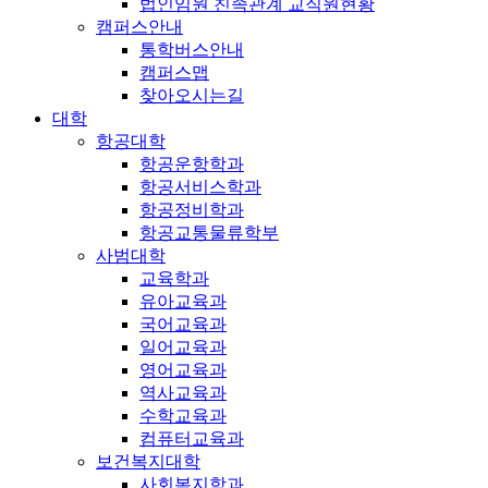
법인임원 친족관계 교직원현황
캠퍼스안내
통학버스안내
캠퍼스맵
찾아오시는길
대학
항공대학
항공운항학과
항공서비스학과
항공정비학과
항공교통물류학부
사범대학
교육학과
유아교육과
국어교육과
일어교육과
영어교육과
역사교육과
수학교육과
컴퓨터교육과
보건복지대학
사회복지학과