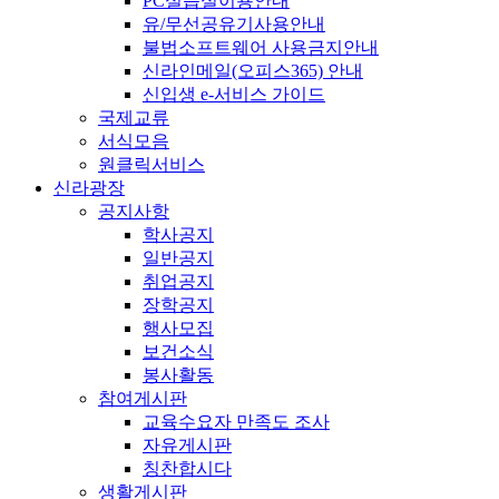
PC실습실이용안내
유/무선공유기사용안내
불법소프트웨어 사용금지안내
신라인메일(오피스365) 안내
신입생 e-서비스 가이드
국제교류
서식모음
원클릭서비스
신라광장
공지사항
학사공지
일반공지
취업공지
장학공지
행사모집
보건소식
봉사활동
참여게시판
교육수요자 만족도 조사
자유게시판
칭찬합시다
생활게시판