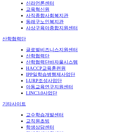
신라언론센터
교육혁신원
사직종합사회복지관
동래구노인복지관
사상구육아종합지원센터
산학협력단
글로벌비즈니스지원센터
산학협력단
산학협력단바자울시스템
HACCP교육훈련원
IPP일학습병행제사업단
I-URP조성사업단
아동교육연구지원센터
LINC3.0사업단
기타사이트
교수학습개발센터
교직원초빙
학생상담센터