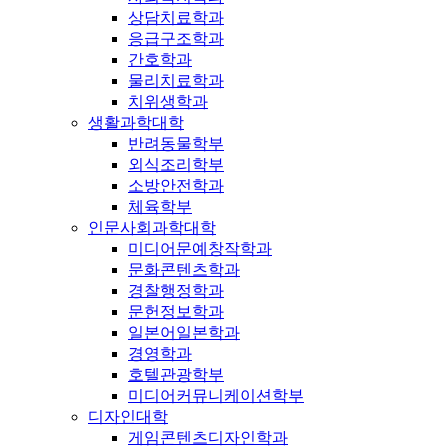
상담치료학과
응급구조학과
간호학과
물리치료학과
치위생학과
생활과학대학
반려동물학부
외식조리학부
소방안전학과
체육학부
인문사회과학대학
미디어문예창작학과
문화콘텐츠학과
경찰행정학과
문헌정보학과
일본어일본학과
경영학과
호텔관광학부
미디어커뮤니케이션학부
디자인대학
게임콘텐츠디자인학과