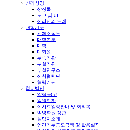
신라상징
상징물
로고 및 UI
신라인의 노래
대학기구
전체조직도
대학본부
대학
대학원
부속기관
부설기관
부설연구소
산학협력단
협력기관
학교법인
알림·공고
임원현황
이사회일정안내 및 회의록
박영학원 정관
설립자소개
연간기부금모금액 및 활용실적