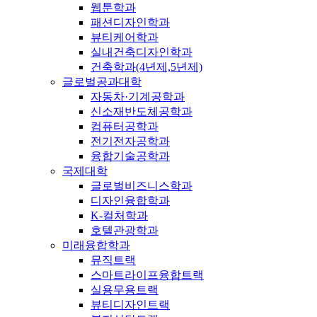
웹툰학과
패션디자인학과
뷰티케어학과
실내건축디자인학과
건축학과(4년제,5년제)
글로벌공과대학
자동차·기계공학과
신소재반도체공학과
컴퓨터공학과
전기전자공학과
융합기술공학과
국제대학
글로벌비즈니스학과
디자인융합학과
K-컬처학과
호텔관광학과
미래융합학과
뮤직트랙
스마트라이프융합트랙
실용무용트랙
뷰티디자인트랙