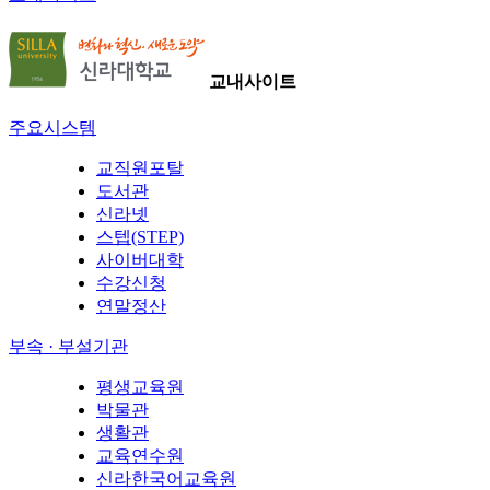
교내사이트
주요시스템
교직원포탈
도서관
신라넷
스텝(STEP)
사이버대학
수강신청
연말정산
부속 · 부설기관
평생교육원
박물관
생활관
교육연수원
신라한국어교육원