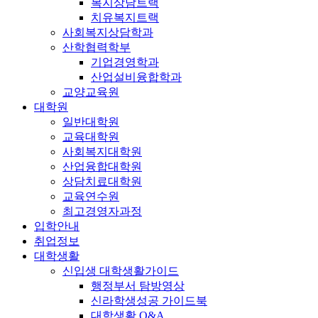
복지상담트랙
치유복지트랙
사회복지상담학과
산학협력학부
기업경영학과
산업설비융합학과
교양교육원
대학원
일반대학원
교육대학원
사회복지대학원
산업융합대학원
상담치료대학원
교육연수원
최고경영자과정
입학안내
취업정보
대학생활
신입생 대학생활가이드
행정부서 탐방영상
신라학생성공 가이드북
대학생활 Q&A