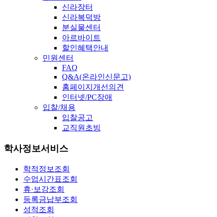
신라장터
신라복덕방
분실물센터
아르바이트
할인혜택안내
민원센터
FAQ
Q&A(온라인신문고)
홈페이지개선의견
인터넷/PC장애
입찰/채용
입찰공고
교직원초빙
학사정보서비스
학적정보조회
수업시간표조회
휴·보강조회
등록금납부조회
성적조회