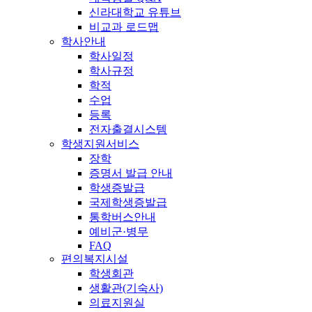
신라대학교 유튜브
비교과 로드맵
학사안내
학사일정
학사규정
학적
수업
등록
전자출결시스템
학생지원서비스
장학
증명서 발급 안내
학생증발급
국제학생증발급
통학버스안내
예비군·병무
FAQ
편의복지시설
학생회관
생활관(기숙사)
의료지원실