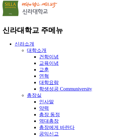
신라대학교 주메뉴
신라소개
대학소개
건학이념
교육이념
교훈
연혁
대학요람
학생성공 Communiversity
총장실
인사말
약력
총장 동정
역대총장
총장에게 바란다
공익신고