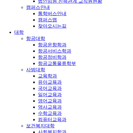
법인임원 친족관계 교직원현황
캠퍼스안내
통학버스안내
캠퍼스맵
찾아오시는길
대학
항공대학
항공운항학과
항공서비스학과
항공정비학과
항공교통물류학부
사범대학
교육학과
유아교육과
국어교육과
일어교육과
영어교육과
역사교육과
수학교육과
컴퓨터교육과
보건복지대학
사회복지학과