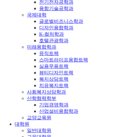
전기전자공학과
융합기술공학과
국제대학
글로벌비즈니스학과
디자인융합학과
K-컬처학과
호텔관광학과
미래융합학과
뮤직트랙
스마트라이프융합트랙
실용무용트랙
뷰티디자인트랙
복지상담트랙
치유복지트랙
사회복지상담학과
산학협력학부
기업경영학과
산업설비융합학과
교양교육원
대학원
일반대학원
교육대학원