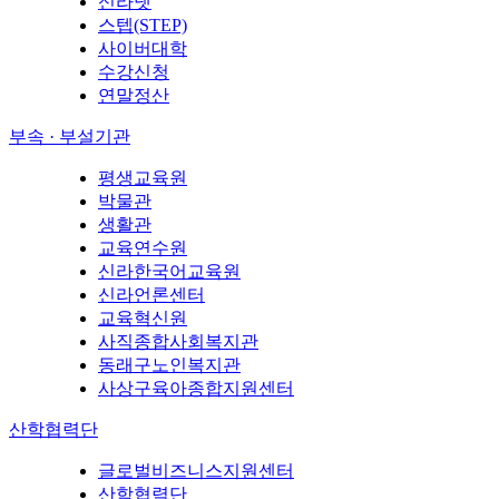
신라넷
스텝(STEP)
사이버대학
수강신청
연말정산
부속 · 부설기관
평생교육원
박물관
생활관
교육연수원
신라한국어교육원
신라언론센터
교육혁신원
사직종합사회복지관
동래구노인복지관
사상구육아종합지원센터
산학협력단
글로벌비즈니스지원센터
산학협력단