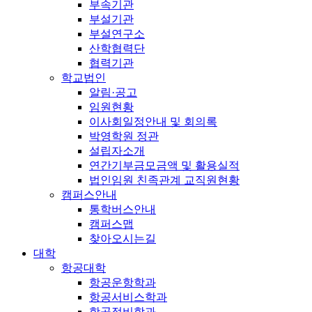
부속기관
부설기관
부설연구소
산학협력단
협력기관
학교법인
알림·공고
임원현황
이사회일정안내 및 회의록
박영학원 정관
설립자소개
연간기부금모금액 및 활용실적
법인임원 친족관계 교직원현황
캠퍼스안내
통학버스안내
캠퍼스맵
찾아오시는길
대학
항공대학
항공운항학과
항공서비스학과
항공정비학과