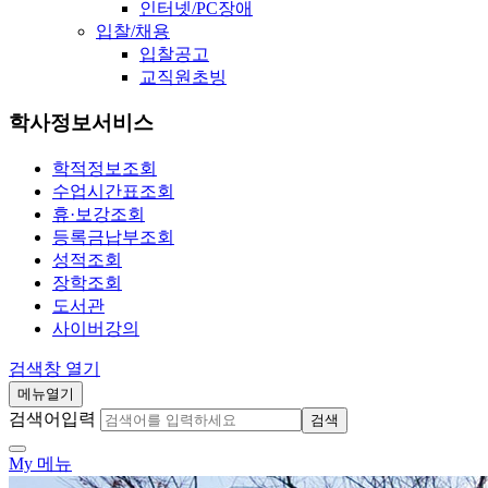
인터넷/PC장애
입찰/채용
입찰공고
교직원초빙
학사정보서비스
학적정보조회
수업시간표조회
휴·보강조회
등록금납부조회
성적조회
장학조회
도서관
사이버강의
검색창 열기
메뉴열기
검색어입력
검색
My 메뉴