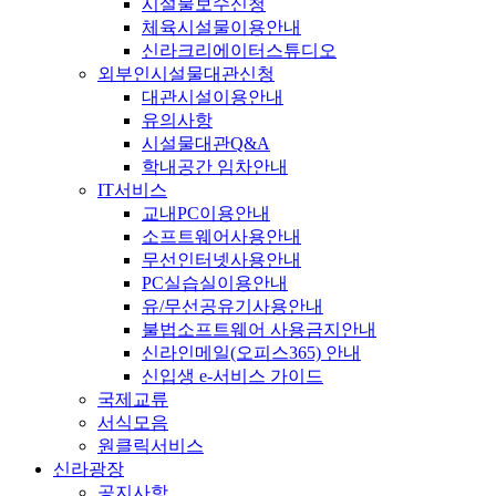
시설물보수신청
체육시설물이용안내
신라크리에이터스튜디오
외부인시설물대관신청
대관시설이용안내
유의사항
시설물대관Q&A
학내공간 임차안내
IT서비스
교내PC이용안내
소프트웨어사용안내
무선인터넷사용안내
PC실습실이용안내
유/무선공유기사용안내
불법소프트웨어 사용금지안내
신라인메일(오피스365) 안내
신입생 e-서비스 가이드
국제교류
서식모음
원클릭서비스
신라광장
공지사항