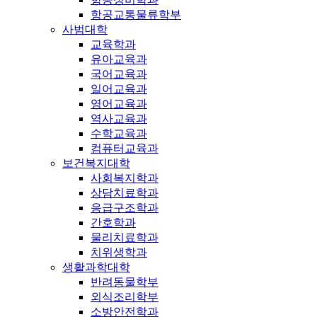
항공교통물류학부
사범대학
교육학과
유아교육과
국어교육과
일어교육과
영어교육과
역사교육과
수학교육과
컴퓨터교육과
보건복지대학
사회복지학과
상담치료학과
응급구조학과
간호학과
물리치료학과
치위생학과
생활과학대학
반려동물학부
외식조리학부
소방안전학과