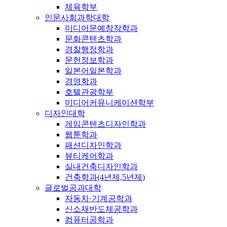
체육학부
인문사회과학대학
미디어문예창작학과
문화콘텐츠학과
경찰행정학과
문헌정보학과
일본어일본학과
경영학과
호텔관광학부
미디어커뮤니케이션학부
디자인대학
게임콘텐츠디자인학과
웹툰학과
패션디자인학과
뷰티케어학과
실내건축디자인학과
건축학과(4년제,5년제)
글로벌공과대학
자동차·기계공학과
신소재반도체공학과
컴퓨터공학과