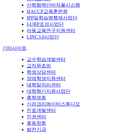
산학협력단바자울시스템
HACCP교육훈련원
IPP일학습병행제사업단
I-URP조성사업단
아동교육연구지원센터
LINC3.0사업단
기타사이트
교수학습개발센터
교직원초빙
학생상담센터
장애학생지원센터
대학일자리센터
대학혁신지원사업단
총학생회
신라크리에이터스튜디오
진로개발센터
인권센터
총동창회
발전기금