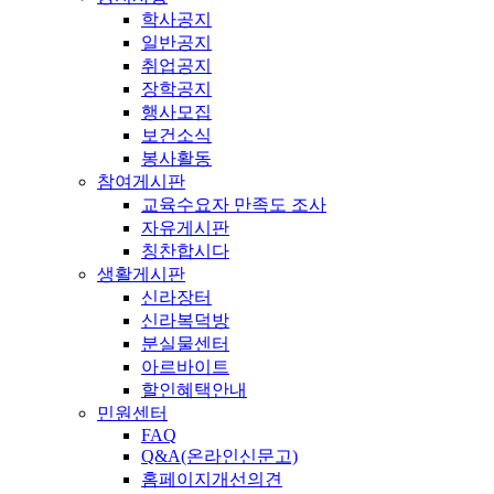
학사공지
일반공지
취업공지
장학공지
행사모집
보건소식
봉사활동
참여게시판
교육수요자 만족도 조사
자유게시판
칭찬합시다
생활게시판
신라장터
신라복덕방
분실물센터
아르바이트
할인혜택안내
민원센터
FAQ
Q&A(온라인신문고)
홈페이지개선의견