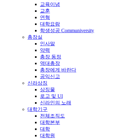
교육이념
교훈
연혁
대학요람
학생성공 Communiversity
총장실
인사말
약력
총장 동정
역대총장
총장에게 바란다
공익신고
신라상징
상징물
로고 및 UI
신라인의 노래
대학기구
전체조직도
대학본부
대학
대학원