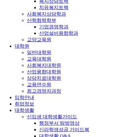
복지상담트랙
치유복지트랙
사회복지상담학과
산학협력학부
기업경영학과
산업설비융합학과
교양교육원
대학원
일반대학원
교육대학원
사회복지대학원
산업융합대학원
상담치료대학원
교육연수원
최고경영자과정
입학안내
취업정보
대학생활
신입생 대학생활가이드
행정부서 탐방영상
신라학생성공 가이드북
대학생활 Q&A