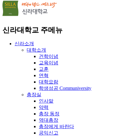
신라대학교 주메뉴
신라소개
대학소개
건학이념
교육이념
교훈
연혁
대학요람
학생성공 Communiversity
총장실
인사말
약력
총장 동정
역대총장
총장에게 바란다
공익신고