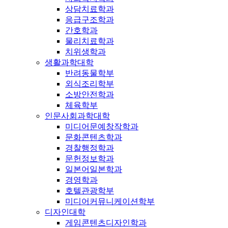
상담치료학과
응급구조학과
간호학과
물리치료학과
치위생학과
생활과학대학
반려동물학부
외식조리학부
소방안전학과
체육학부
인문사회과학대학
미디어문예창작학과
문화콘텐츠학과
경찰행정학과
문헌정보학과
일본어일본학과
경영학과
호텔관광학부
미디어커뮤니케이션학부
디자인대학
게임콘텐츠디자인학과