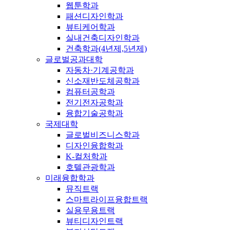
웹툰학과
패션디자인학과
뷰티케어학과
실내건축디자인학과
건축학과(4년제,5년제)
글로벌공과대학
자동차·기계공학과
신소재반도체공학과
컴퓨터공학과
전기전자공학과
융합기술공학과
국제대학
글로벌비즈니스학과
디자인융합학과
K-컬처학과
호텔관광학과
미래융합학과
뮤직트랙
스마트라이프융합트랙
실용무용트랙
뷰티디자인트랙