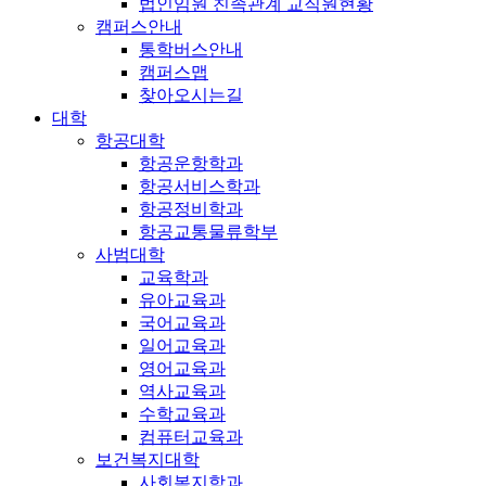
법인임원 친족관계 교직원현황
캠퍼스안내
통학버스안내
캠퍼스맵
찾아오시는길
대학
항공대학
항공운항학과
항공서비스학과
항공정비학과
항공교통물류학부
사범대학
교육학과
유아교육과
국어교육과
일어교육과
영어교육과
역사교육과
수학교육과
컴퓨터교육과
보건복지대학
사회복지학과