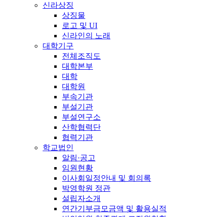
신라상징
상징물
로고 및 UI
신라인의 노래
대학기구
전체조직도
대학본부
대학
대학원
부속기관
부설기관
부설연구소
산학협력단
협력기관
학교법인
알림·공고
임원현황
이사회일정안내 및 회의록
박영학원 정관
설립자소개
연간기부금모금액 및 활용실적