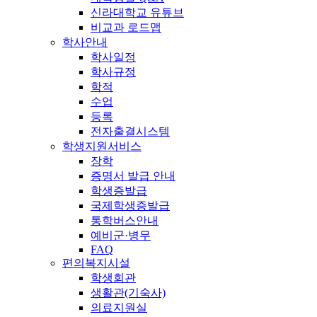
신라대학교 유튜브
비교과 로드맵
학사안내
학사일정
학사규정
학적
수업
등록
전자출결시스템
학생지원서비스
장학
증명서 발급 안내
학생증발급
국제학생증발급
통학버스안내
예비군·병무
FAQ
편의복지시설
학생회관
생활관(기숙사)
의료지원실