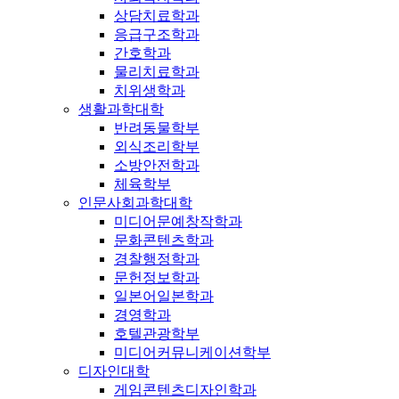
상담치료학과
응급구조학과
간호학과
물리치료학과
치위생학과
생활과학대학
반려동물학부
외식조리학부
소방안전학과
체육학부
인문사회과학대학
미디어문예창작학과
문화콘텐츠학과
경찰행정학과
문헌정보학과
일본어일본학과
경영학과
호텔관광학부
미디어커뮤니케이션학부
디자인대학
게임콘텐츠디자인학과