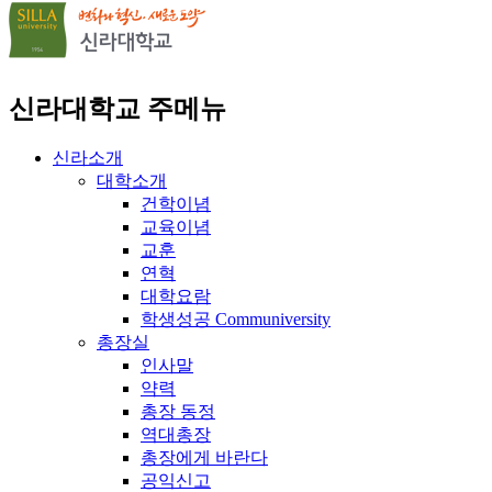
신라대학교 주메뉴
신라소개
대학소개
건학이념
교육이념
교훈
연혁
대학요람
학생성공 Communiversity
총장실
인사말
약력
총장 동정
역대총장
총장에게 바란다
공익신고