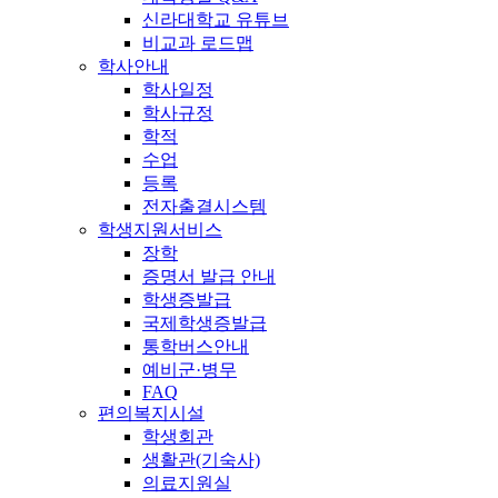
신라대학교 유튜브
비교과 로드맵
학사안내
학사일정
학사규정
학적
수업
등록
전자출결시스템
학생지원서비스
장학
증명서 발급 안내
학생증발급
국제학생증발급
통학버스안내
예비군·병무
FAQ
편의복지시설
학생회관
생활관(기숙사)
의료지원실