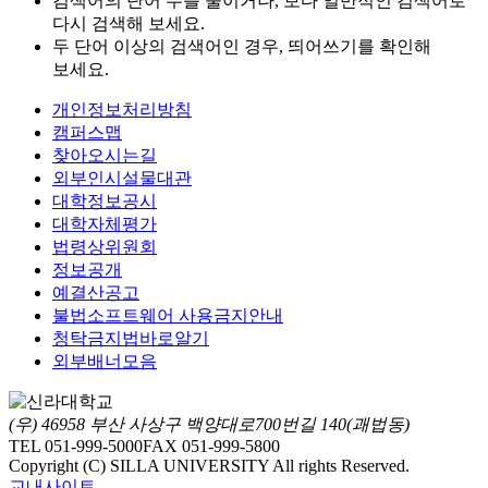
검색어의 단어 수를 줄이거나, 보다 일반적인 검색어로
다시 검색해 보세요.
두 단어 이상의 검색어인 경우, 띄어쓰기를 확인해
보세요.
개인정보처리방침
캠퍼스맵
찾아오시는길
외부인시설물대관
대학정보공시
대학자체평가
법령상위원회
정보공개
예결산공고
불법소프트웨어 사용금지안내
청탁금지법바로알기
외부배너모음
(우) 46958 부산 사상구 백양대로700번길 140(괘법동)
TEL 051-999-5000
FAX 051-999-5800
Copyright (C) SILLA UNIVERSITY All rights Reserved.
교내사이트