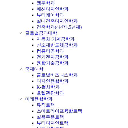
웹툰학과
패션디자인학과
뷰티케어학과
실내건축디자인학과
건축학과(4년제,5년제)
글로벌공과대학
자동차·기계공학과
신소재반도체공학과
컴퓨터공학과
전기전자공학과
융합기술공학과
국제대학
글로벌비즈니스학과
디자인융합학과
K-컬처학과
호텔관광학과
미래융합학과
뮤직트랙
스마트라이프융합트랙
실용무용트랙
뷰티디자인트랙