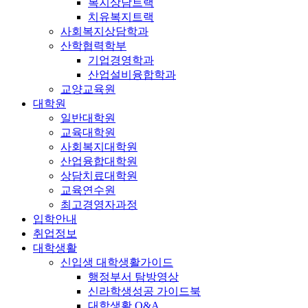
복지상담트랙
치유복지트랙
사회복지상담학과
산학협력학부
기업경영학과
산업설비융합학과
교양교육원
대학원
일반대학원
교육대학원
사회복지대학원
산업융합대학원
상담치료대학원
교육연수원
최고경영자과정
입학안내
취업정보
대학생활
신입생 대학생활가이드
행정부서 탐방영상
신라학생성공 가이드북
대학생활 Q&A