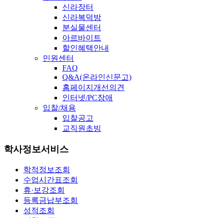
신라장터
신라복덕방
분실물센터
아르바이트
할인혜택안내
민원센터
FAQ
Q&A(온라인신문고)
홈페이지개선의견
인터넷/PC장애
입찰/채용
입찰공고
교직원초빙
학사정보서비스
학적정보조회
수업시간표조회
휴·보강조회
등록금납부조회
성적조회