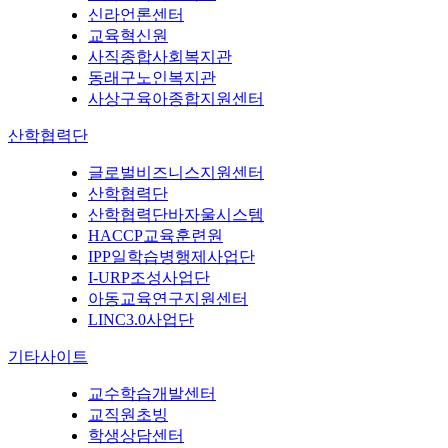
신라언론센터
교육혁신원
사직종합사회복지관
동래구노인복지관
사상구육아종합지원센터
산학협력단
글로벌비즈니스지원센터
산학협력단
산학협력단바자울시스템
HACCP교육훈련원
IPP일학습병행제사업단
I-URP조성사업단
아동교육연구지원센터
LINC3.0사업단
기타사이트
교수학습개발센터
교직원초빙
학생상담센터