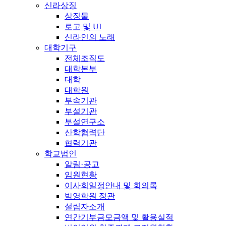
신라상징
상징물
로고 및 UI
신라인의 노래
대학기구
전체조직도
대학본부
대학
대학원
부속기관
부설기관
부설연구소
산학협력단
협력기관
학교법인
알림·공고
임원현황
이사회일정안내 및 회의록
박영학원 정관
설립자소개
연간기부금모금액 및 활용실적