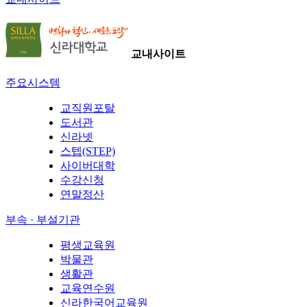
교내사이트
주요시스템
교직원포탈
도서관
신라넷
스텝(STEP)
사이버대학
수강신청
연말정산
부속 · 부설기관
평생교육원
박물관
생활관
교육연수원
신라한국어교육원