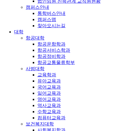
법인임원 친족관계 교직원현황
캠퍼스안내
통학버스안내
캠퍼스맵
찾아오시는길
대학
항공대학
항공운항학과
항공서비스학과
항공정비학과
항공교통물류학부
사범대학
교육학과
유아교육과
국어교육과
일어교육과
영어교육과
역사교육과
수학교육과
컴퓨터교육과
보건복지대학
사회복지학과