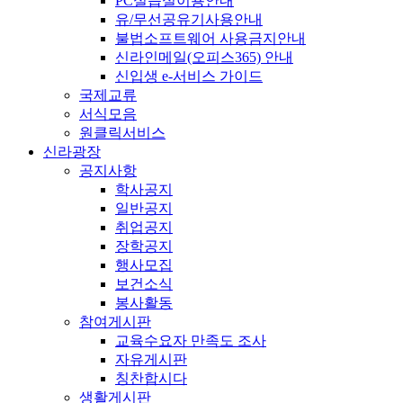
PC실습실이용안내
유/무선공유기사용안내
불법소프트웨어 사용금지안내
신라인메일(오피스365) 안내
신입생 e-서비스 가이드
국제교류
서식모음
원클릭서비스
신라광장
공지사항
학사공지
일반공지
취업공지
장학공지
행사모집
보건소식
봉사활동
참여게시판
교육수요자 만족도 조사
자유게시판
칭찬합시다
생활게시판