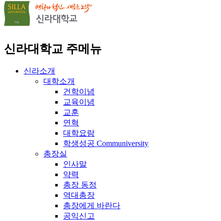
신라대학교 주메뉴
신라소개
대학소개
건학이념
교육이념
교훈
연혁
대학요람
학생성공 Communiversity
총장실
인사말
약력
총장 동정
역대총장
총장에게 바란다
공익신고