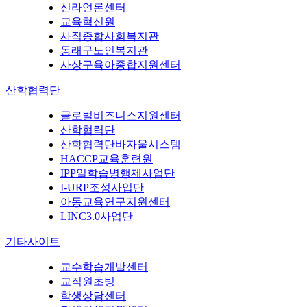
신라언론센터
교육혁신원
사직종합사회복지관
동래구노인복지관
사상구육아종합지원센터
산학협력단
글로벌비즈니스지원센터
산학협력단
산학협력단바자울시스템
HACCP교육훈련원
IPP일학습병행제사업단
I-URP조성사업단
아동교육연구지원센터
LINC3.0사업단
기타사이트
교수학습개발센터
교직원초빙
학생상담센터