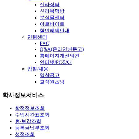
신라장터
신라복덕방
분실물센터
아르바이트
할인혜택안내
민원센터
FAQ
Q&A(온라인신문고)
홈페이지개선의견
인터넷/PC장애
입찰/채용
입찰공고
교직원초빙
학사정보서비스
학적정보조회
수업시간표조회
휴·보강조회
등록금납부조회
성적조회