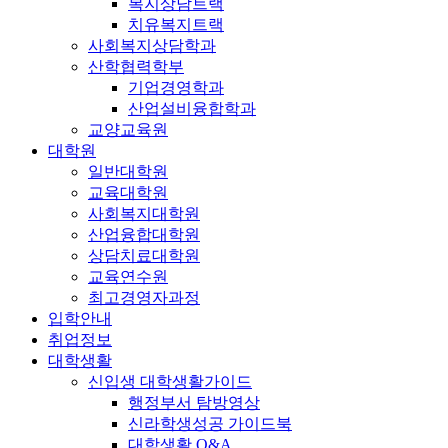
복지상담트랙
치유복지트랙
사회복지상담학과
산학협력학부
기업경영학과
산업설비융합학과
교양교육원
대학원
일반대학원
교육대학원
사회복지대학원
산업융합대학원
상담치료대학원
교육연수원
최고경영자과정
입학안내
취업정보
대학생활
신입생 대학생활가이드
행정부서 탐방영상
신라학생성공 가이드북
대학생활 Q&A