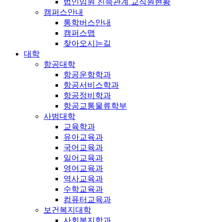
법인임원 친족관계 교직원현황
캠퍼스안내
통학버스안내
캠퍼스맵
찾아오시는길
대학
항공대학
항공운항학과
항공서비스학과
항공정비학과
항공교통물류학부
사범대학
교육학과
유아교육과
국어교육과
일어교육과
영어교육과
역사교육과
수학교육과
컴퓨터교육과
보건복지대학
사회복지학과