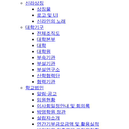
신라상징
상징물
로고 및 UI
신라인의 노래
대학기구
전체조직도
대학본부
대학
대학원
부속기관
부설기관
부설연구소
산학협력단
협력기관
학교법인
알림·공고
임원현황
이사회일정안내 및 회의록
박영학원 정관
설립자소개
연간기부금모금액 및 활용실적