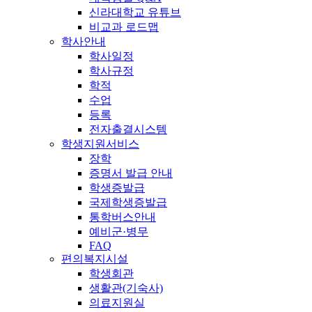
신라대학교 유튜브
비교과 로드맵
학사안내
학사일정
학사규정
학적
수업
등록
전자출결시스템
학생지원서비스
장학
증명서 발급 안내
학생증발급
국제학생증발급
통학버스안내
예비군·병무
FAQ
편의복지시설
학생회관
생활관(기숙사)
의료지원실