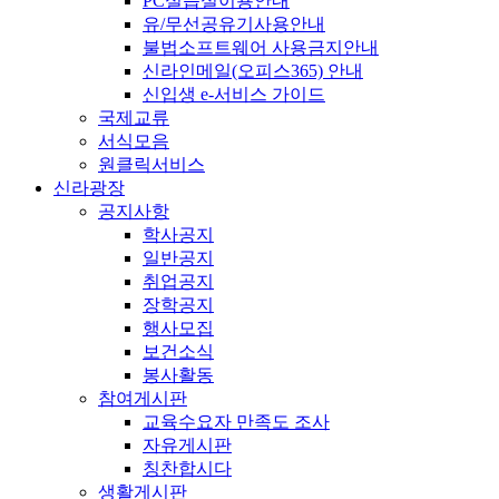
PC실습실이용안내
유/무선공유기사용안내
불법소프트웨어 사용금지안내
신라인메일(오피스365) 안내
신입생 e-서비스 가이드
국제교류
서식모음
원클릭서비스
신라광장
공지사항
학사공지
일반공지
취업공지
장학공지
행사모집
보건소식
봉사활동
참여게시판
교육수요자 만족도 조사
자유게시판
칭찬합시다
생활게시판