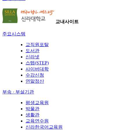
교내사이트
주요시스템
교직원포탈
도서관
신라넷
스텝(STEP)
사이버대학
수강신청
연말정산
부속 · 부설기관
평생교육원
박물관
생활관
교육연수원
신라한국어교육원