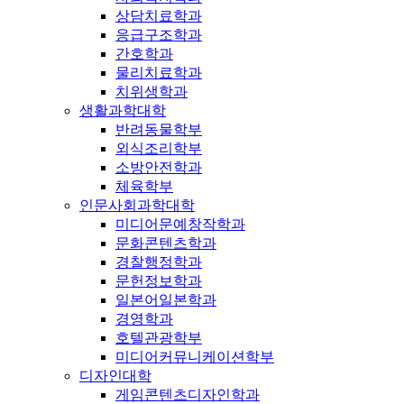
상담치료학과
응급구조학과
간호학과
물리치료학과
치위생학과
생활과학대학
반려동물학부
외식조리학부
소방안전학과
체육학부
인문사회과학대학
미디어문예창작학과
문화콘텐츠학과
경찰행정학과
문헌정보학과
일본어일본학과
경영학과
호텔관광학부
미디어커뮤니케이션학부
디자인대학
게임콘텐츠디자인학과