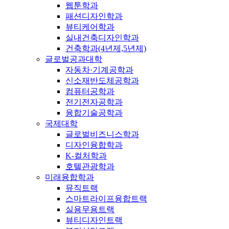
웹툰학과
패션디자인학과
뷰티케어학과
실내건축디자인학과
건축학과(4년제,5년제)
글로벌공과대학
자동차·기계공학과
신소재반도체공학과
컴퓨터공학과
전기전자공학과
융합기술공학과
국제대학
글로벌비즈니스학과
디자인융합학과
K-컬처학과
호텔관광학과
미래융합학과
뮤직트랙
스마트라이프융합트랙
실용무용트랙
뷰티디자인트랙