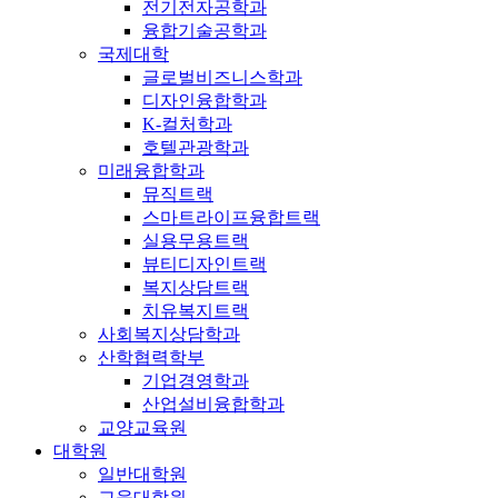
전기전자공학과
융합기술공학과
국제대학
글로벌비즈니스학과
디자인융합학과
K-컬처학과
호텔관광학과
미래융합학과
뮤직트랙
스마트라이프융합트랙
실용무용트랙
뷰티디자인트랙
복지상담트랙
치유복지트랙
사회복지상담학과
산학협력학부
기업경영학과
산업설비융합학과
교양교육원
대학원
일반대학원
교육대학원