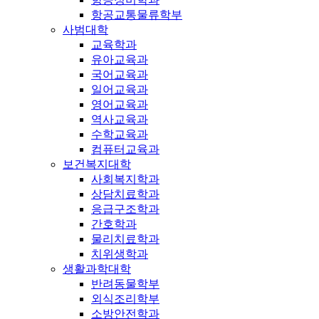
항공교통물류학부
사범대학
교육학과
유아교육과
국어교육과
일어교육과
영어교육과
역사교육과
수학교육과
컴퓨터교육과
보건복지대학
사회복지학과
상담치료학과
응급구조학과
간호학과
물리치료학과
치위생학과
생활과학대학
반려동물학부
외식조리학부
소방안전학과