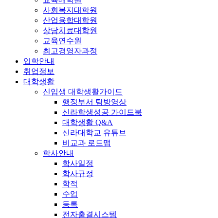
사회복지대학원
산업융합대학원
상담치료대학원
교육연수원
최고경영자과정
입학안내
취업정보
대학생활
신입생 대학생활가이드
행정부서 탐방영상
신라학생성공 가이드북
대학생활 Q&A
신라대학교 유튜브
비교과 로드맵
학사안내
학사일정
학사규정
학적
수업
등록
전자출결시스템