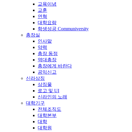
교육이념
교훈
연혁
대학요람
학생성공 Communiversity
총장실
인사말
약력
총장 동정
역대총장
총장에게 바란다
공익신고
신라상징
상징물
로고 및 UI
신라인의 노래
대학기구
전체조직도
대학본부
대학
대학원