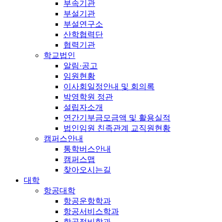
부속기관
부설기관
부설연구소
산학협력단
협력기관
학교법인
알림·공고
임원현황
이사회일정안내 및 회의록
박영학원 정관
설립자소개
연간기부금모금액 및 활용실적
법인임원 친족관계 교직원현황
캠퍼스안내
통학버스안내
캠퍼스맵
찾아오시는길
대학
항공대학
항공운항학과
항공서비스학과
항공정비학과