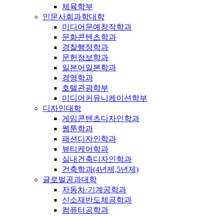
체육학부
인문사회과학대학
미디어문예창작학과
문화콘텐츠학과
경찰행정학과
문헌정보학과
일본어일본학과
경영학과
호텔관광학부
미디어커뮤니케이션학부
디자인대학
게임콘텐츠디자인학과
웹툰학과
패션디자인학과
뷰티케어학과
실내건축디자인학과
건축학과(4년제,5년제)
글로벌공과대학
자동차·기계공학과
신소재반도체공학과
컴퓨터공학과