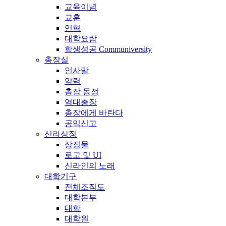
교육이념
교훈
연혁
대학요람
학생성공 Communiversity
총장실
인사말
약력
총장 동정
역대총장
총장에게 바란다
공익신고
신라상징
상징물
로고 및 UI
신라인의 노래
대학기구
전체조직도
대학본부
대학
대학원