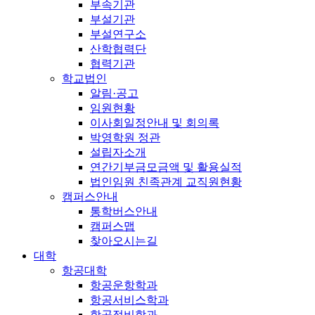
부속기관
부설기관
부설연구소
산학협력단
협력기관
학교법인
알림·공고
임원현황
이사회일정안내 및 회의록
박영학원 정관
설립자소개
연간기부금모금액 및 활용실적
법인임원 친족관계 교직원현황
캠퍼스안내
통학버스안내
캠퍼스맵
찾아오시는길
대학
항공대학
항공운항학과
항공서비스학과
항공정비학과