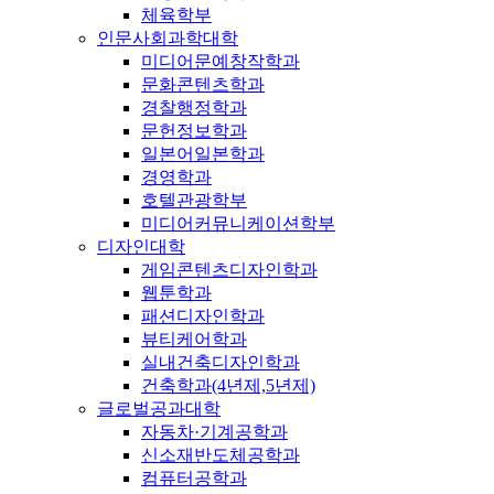
체육학부
인문사회과학대학
미디어문예창작학과
문화콘텐츠학과
경찰행정학과
문헌정보학과
일본어일본학과
경영학과
호텔관광학부
미디어커뮤니케이션학부
디자인대학
게임콘텐츠디자인학과
웹툰학과
패션디자인학과
뷰티케어학과
실내건축디자인학과
건축학과(4년제,5년제)
글로벌공과대학
자동차·기계공학과
신소재반도체공학과
컴퓨터공학과