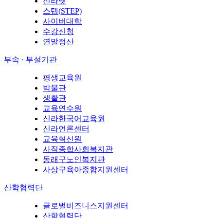
신라넷
스텝(STEP)
사이버대학
수강신청
연말정산
부속 · 부설기관
평생교육원
박물관
생활관
교육연수원
신라한국어교육원
신라언론센터
교육혁신원
사직종합사회복지관
동래구노인복지관
사상구육아종합지원센터
산학협력단
글로벌비즈니스지원센터
산학협력단