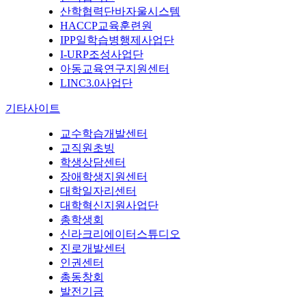
산학협력단바자울시스템
HACCP교육훈련원
IPP일학습병행제사업단
I-URP조성사업단
아동교육연구지원센터
LINC3.0사업단
기타사이트
교수학습개발센터
교직원초빙
학생상담센터
장애학생지원센터
대학일자리센터
대학혁신지원사업단
총학생회
신라크리에이터스튜디오
진로개발센터
인권센터
총동창회
발전기금