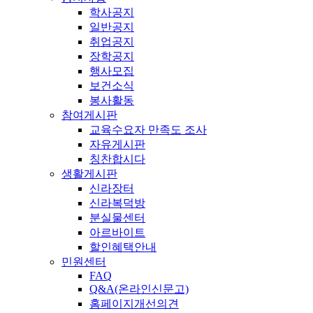
학사공지
일반공지
취업공지
장학공지
행사모집
보건소식
봉사활동
참여게시판
교육수요자 만족도 조사
자유게시판
칭찬합시다
생활게시판
신라장터
신라복덕방
분실물센터
아르바이트
할인혜택안내
민원센터
FAQ
Q&A(온라인신문고)
홈페이지개선의견