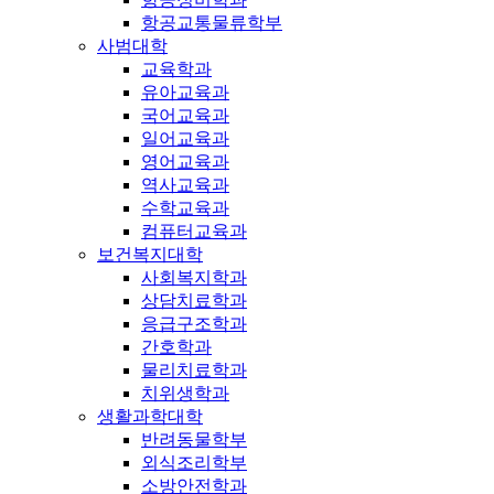
항공교통물류학부
사범대학
교육학과
유아교육과
국어교육과
일어교육과
영어교육과
역사교육과
수학교육과
컴퓨터교육과
보건복지대학
사회복지학과
상담치료학과
응급구조학과
간호학과
물리치료학과
치위생학과
생활과학대학
반려동물학부
외식조리학부
소방안전학과