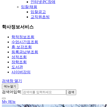
인터넷/PC장애
입찰/채용
입찰공고
교직원초빙
학사정보서비스
학적정보조회
수업시간표조회
휴·보강조회
등록금납부조회
성적조회
장학조회
도서관
사이버강의
검색창 열기
메뉴열기
검색어입력
검색
My 메뉴