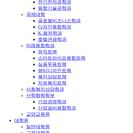
전기전자공학과
융합기술공학과
국제대학
글로벌비즈니스학과
디자인융합학과
K-컬처학과
호텔관광학과
미래융합학과
뮤직트랙
스마트라이프융합트랙
실용무용트랙
뷰티디자인트랙
복지상담트랙
치유복지트랙
사회복지상담학과
산학협력학부
기업경영학과
산업설비융합학과
교양교육원
대학원
일반대학원
교육대학원