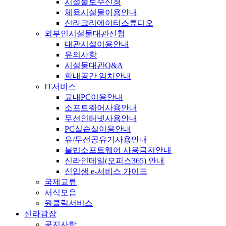
시설물보수신청
체육시설물이용안내
신라크리에이터스튜디오
외부인시설물대관신청
대관시설이용안내
유의사항
시설물대관Q&A
학내공간 임차안내
IT서비스
교내PC이용안내
소프트웨어사용안내
무선인터넷사용안내
PC실습실이용안내
유/무선공유기사용안내
불법소프트웨어 사용금지안내
신라인메일(오피스365) 안내
신입생 e-서비스 가이드
국제교류
서식모음
원클릭서비스
신라광장
공지사항