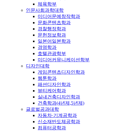
체육학부
인문사회과학대학
미디어문예창작학과
문화콘텐츠학과
경찰행정학과
문헌정보학과
일본어일본학과
경영학과
호텔관광학부
미디어커뮤니케이션학부
디자인대학
게임콘텐츠디자인학과
웹툰학과
패션디자인학과
뷰티케어학과
실내건축디자인학과
건축학과(4년제,5년제)
글로벌공과대학
자동차·기계공학과
신소재반도체공학과
컴퓨터공학과