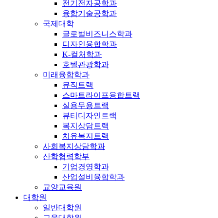
전기전자공학과
융합기술공학과
국제대학
글로벌비즈니스학과
디자인융합학과
K-컬처학과
호텔관광학과
미래융합학과
뮤직트랙
스마트라이프융합트랙
실용무용트랙
뷰티디자인트랙
복지상담트랙
치유복지트랙
사회복지상담학과
산학협력학부
기업경영학과
산업설비융합학과
교양교육원
대학원
일반대학원
교육대학원