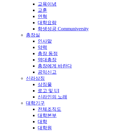
교육이념
교훈
연혁
대학요람
학생성공 Communiversity
총장실
인사말
약력
총장 동정
역대총장
총장에게 바란다
공익신고
신라상징
상징물
로고 및 UI
신라인의 노래
대학기구
전체조직도
대학본부
대학
대학원