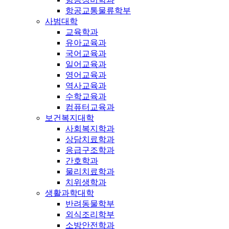
항공교통물류학부
사범대학
교육학과
유아교육과
국어교육과
일어교육과
영어교육과
역사교육과
수학교육과
컴퓨터교육과
보건복지대학
사회복지학과
상담치료학과
응급구조학과
간호학과
물리치료학과
치위생학과
생활과학대학
반려동물학부
외식조리학부
소방안전학과