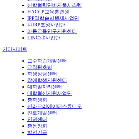
산학협력단바자울시스템
HACCP교육훈련원
IPP일학습병행제사업단
I-URP조성사업단
아동교육연구지원센터
LINC3.0사업단
기타사이트
교수학습개발센터
교직원초빙
학생상담센터
장애학생지원센터
대학일자리센터
대학혁신지원사업단
총학생회
신라크리에이터스튜디오
진로개발센터
인권센터
총동창회
발전기금