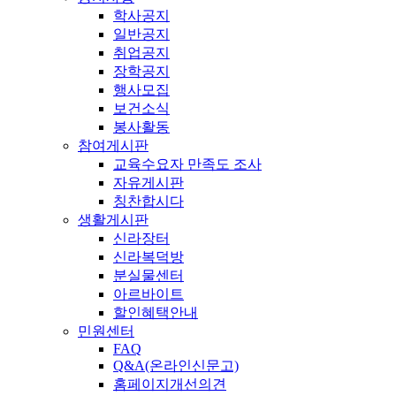
학사공지
일반공지
취업공지
장학공지
행사모집
보건소식
봉사활동
참여게시판
교육수요자 만족도 조사
자유게시판
칭찬합시다
생활게시판
신라장터
신라복덕방
분실물센터
아르바이트
할인혜택안내
민원센터
FAQ
Q&A(온라인신문고)
홈페이지개선의견