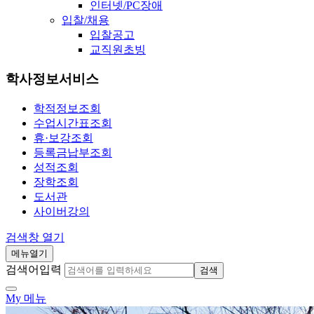
인터넷/PC장애
입찰/채용
입찰공고
교직원초빙
학사정보서비스
학적정보조회
수업시간표조회
휴·보강조회
등록금납부조회
성적조회
장학조회
도서관
사이버강의
검색창 열기
메뉴열기
검색어입력
검색
My 메뉴