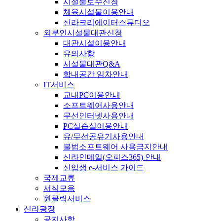
시설물보수신청
체육시설물이용안내
신라크리에이터스튜디오
외부인시설물대관신청
대관시설이용안내
유의사항
시설물대관Q&A
학내공간 임차안내
IT서비스
교내PC이용안내
소프트웨어사용안내
무선인터넷사용안내
PC실습실이용안내
유/무선공유기사용안내
불법소프트웨어 사용금지안내
신라인메일(오피스365) 안내
신입생 e-서비스 가이드
국제교류
서식모음
원클릭서비스
신라광장
공지사항