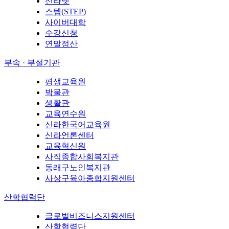
신라넷
스텝(STEP)
사이버대학
수강신청
연말정산
부속 · 부설기관
평생교육원
박물관
생활관
교육연수원
신라한국어교육원
신라언론센터
교육혁신원
사직종합사회복지관
동래구노인복지관
사상구육아종합지원센터
산학협력단
글로벌비즈니스지원센터
산학협력단