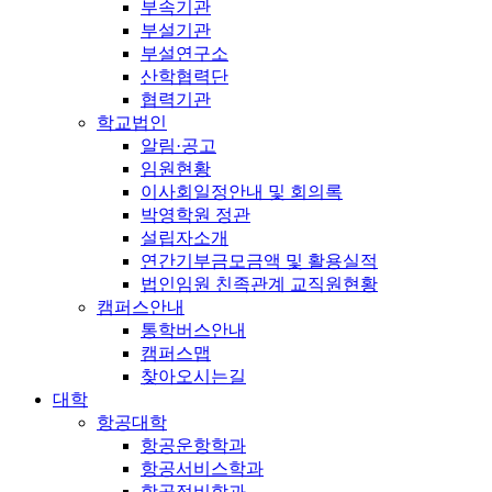
부속기관
부설기관
부설연구소
산학협력단
협력기관
학교법인
알림·공고
임원현황
이사회일정안내 및 회의록
박영학원 정관
설립자소개
연간기부금모금액 및 활용실적
법인임원 친족관계 교직원현황
캠퍼스안내
통학버스안내
캠퍼스맵
찾아오시는길
대학
항공대학
항공운항학과
항공서비스학과
항공정비학과