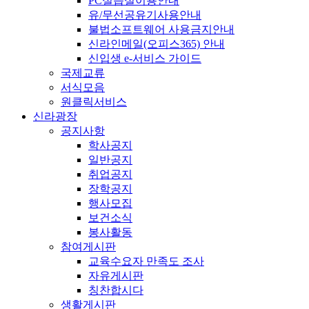
PC실습실이용안내
유/무선공유기사용안내
불법소프트웨어 사용금지안내
신라인메일(오피스365) 안내
신입생 e-서비스 가이드
국제교류
서식모음
원클릭서비스
신라광장
공지사항
학사공지
일반공지
취업공지
장학공지
행사모집
보건소식
봉사활동
참여게시판
교육수요자 만족도 조사
자유게시판
칭찬합시다
생활게시판