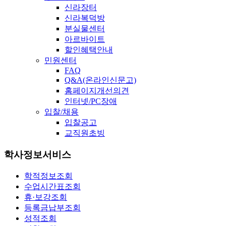
신라장터
신라복덕방
분실물센터
아르바이트
할인혜택안내
민원센터
FAQ
Q&A(온라인신문고)
홈페이지개선의견
인터넷/PC장애
입찰/채용
입찰공고
교직원초빙
학사정보서비스
학적정보조회
수업시간표조회
휴·보강조회
등록금납부조회
성적조회