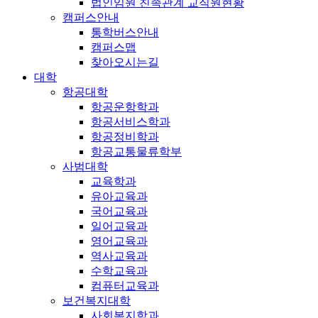
법인임원 친족관계 교직원현황
캠퍼스안내
통학버스안내
캠퍼스맵
찾아오시는길
대학
항공대학
항공운항학과
항공서비스학과
항공정비학과
항공교통물류학부
사범대학
교육학과
유아교육과
국어교육과
일어교육과
영어교육과
역사교육과
수학교육과
컴퓨터교육과
보건복지대학
사회복지학과