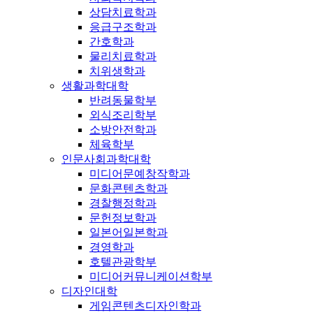
상담치료학과
응급구조학과
간호학과
물리치료학과
치위생학과
생활과학대학
반려동물학부
외식조리학부
소방안전학과
체육학부
인문사회과학대학
미디어문예창작학과
문화콘텐츠학과
경찰행정학과
문헌정보학과
일본어일본학과
경영학과
호텔관광학부
미디어커뮤니케이션학부
디자인대학
게임콘텐츠디자인학과