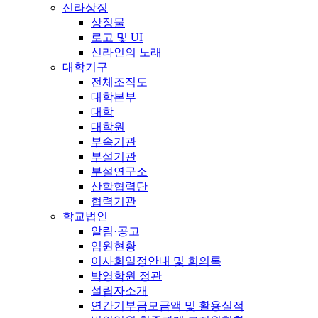
신라상징
상징물
로고 및 UI
신라인의 노래
대학기구
전체조직도
대학본부
대학
대학원
부속기관
부설기관
부설연구소
산학협력단
협력기관
학교법인
알림·공고
임원현황
이사회일정안내 및 회의록
박영학원 정관
설립자소개
연간기부금모금액 및 활용실적