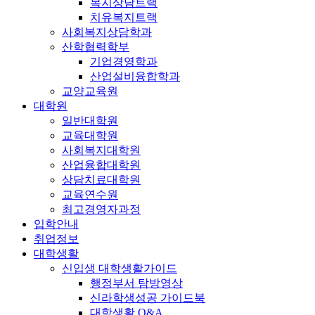
복지상담트랙
치유복지트랙
사회복지상담학과
산학협력학부
기업경영학과
산업설비융합학과
교양교육원
대학원
일반대학원
교육대학원
사회복지대학원
산업융합대학원
상담치료대학원
교육연수원
최고경영자과정
입학안내
취업정보
대학생활
신입생 대학생활가이드
행정부서 탐방영상
신라학생성공 가이드북
대학생활 Q&A