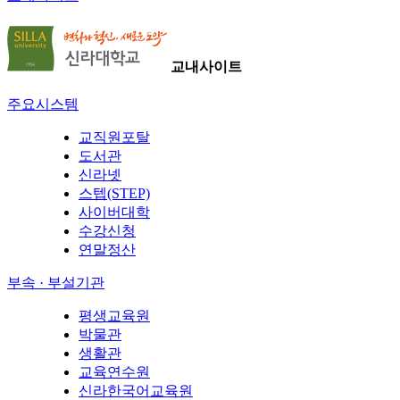
교내사이트
주요시스템
교직원포탈
도서관
신라넷
스텝(STEP)
사이버대학
수강신청
연말정산
부속 · 부설기관
평생교육원
박물관
생활관
교육연수원
신라한국어교육원