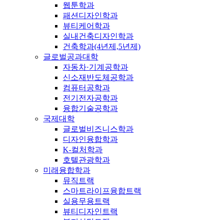
웹툰학과
패션디자인학과
뷰티케어학과
실내건축디자인학과
건축학과(4년제,5년제)
글로벌공과대학
자동차·기계공학과
신소재반도체공학과
컴퓨터공학과
전기전자공학과
융합기술공학과
국제대학
글로벌비즈니스학과
디자인융합학과
K-컬처학과
호텔관광학과
미래융합학과
뮤직트랙
스마트라이프융합트랙
실용무용트랙
뷰티디자인트랙