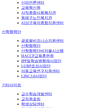
신라언론센터
교육혁신원
사직종합사회복지관
동래구노인복지관
사상구육아종합지원센터
산학협력단
글로벌비즈니스지원센터
산학협력단
산학협력단바자울시스템
HACCP교육훈련원
IPP일학습병행제사업단
I-URP조성사업단
아동교육연구지원센터
LINC3.0사업단
기타사이트
교수학습개발센터
교직원초빙
학생상담센터