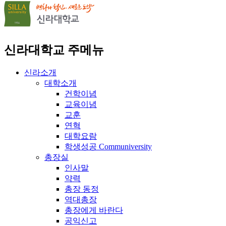
신라대학교 주메뉴
신라소개
대학소개
건학이념
교육이념
교훈
연혁
대학요람
학생성공 Communiversity
총장실
인사말
약력
총장 동정
역대총장
총장에게 바란다
공익신고