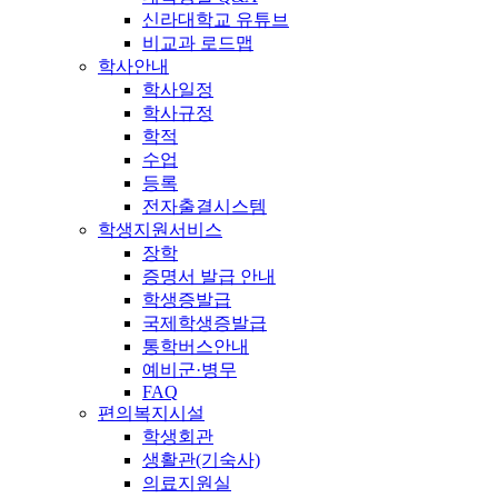
신라대학교 유튜브
비교과 로드맵
학사안내
학사일정
학사규정
학적
수업
등록
전자출결시스템
학생지원서비스
장학
증명서 발급 안내
학생증발급
국제학생증발급
통학버스안내
예비군·병무
FAQ
편의복지시설
학생회관
생활관(기숙사)
의료지원실