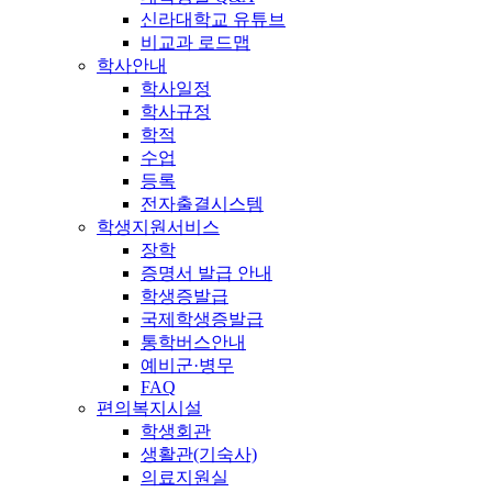
신라대학교 유튜브
비교과 로드맵
학사안내
학사일정
학사규정
학적
수업
등록
전자출결시스템
학생지원서비스
장학
증명서 발급 안내
학생증발급
국제학생증발급
통학버스안내
예비군·병무
FAQ
편의복지시설
학생회관
생활관(기숙사)
의료지원실