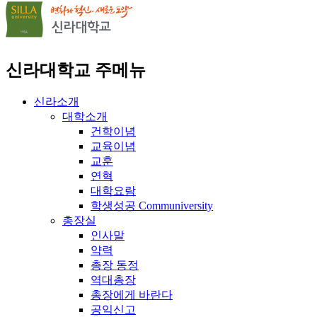
신라대학교 주메뉴
신라소개
대학소개
건학이념
교육이념
교훈
연혁
대학요람
학생성공 Communiversity
총장실
인사말
약력
총장 동정
역대총장
총장에게 바란다
공익신고