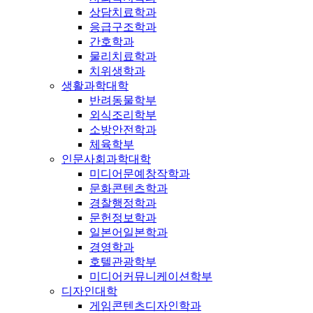
상담치료학과
응급구조학과
간호학과
물리치료학과
치위생학과
생활과학대학
반려동물학부
외식조리학부
소방안전학과
체육학부
인문사회과학대학
미디어문예창작학과
문화콘텐츠학과
경찰행정학과
문헌정보학과
일본어일본학과
경영학과
호텔관광학부
미디어커뮤니케이션학부
디자인대학
게임콘텐츠디자인학과