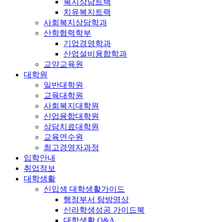
복지상담트랙
치유복지트랙
사회복지상담학과
산학협력학부
기업경영학과
산업설비융합학과
교양교육원
대학원
일반대학원
교육대학원
사회복지대학원
산업융합대학원
상담치료대학원
교육연수원
최고경영자과정
입학안내
취업정보
대학생활
신입생 대학생활가이드
행정부서 탐방영상
신라학생성공 가이드북
대학생활 Q&A