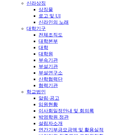
신라상징
상징물
로고 및 UI
신라인의 노래
대학기구
전체조직도
대학본부
대학
대학원
부속기관
부설기관
부설연구소
산학협력단
협력기관
학교법인
알림·공고
임원현황
이사회일정안내 및 회의록
박영학원 정관
설립자소개
연간기부금모금액 및 활용실적