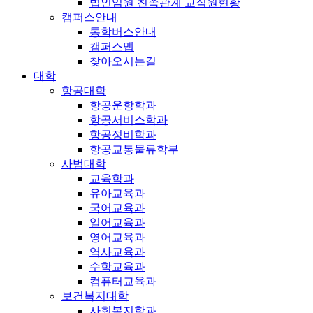
법인임원 친족관계 교직원현황
캠퍼스안내
통학버스안내
캠퍼스맵
찾아오시는길
대학
항공대학
항공운항학과
항공서비스학과
항공정비학과
항공교통물류학부
사범대학
교육학과
유아교육과
국어교육과
일어교육과
영어교육과
역사교육과
수학교육과
컴퓨터교육과
보건복지대학
사회복지학과