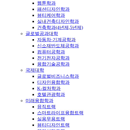
웹툰학과
패션디자인학과
뷰티케어학과
실내건축디자인학과
건축학과(4년제,5년제)
글로벌공과대학
자동차·기계공학과
신소재반도체공학과
컴퓨터공학과
전기전자공학과
융합기술공학과
국제대학
글로벌비즈니스학과
디자인융합학과
K-컬처학과
호텔관광학과
미래융합학과
뮤직트랙
스마트라이프융합트랙
실용무용트랙
뷰티디자인트랙