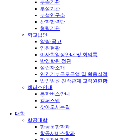
부속기관
부설기관
부설연구소
산학협력단
협력기관
학교법인
알림·공고
임원현황
이사회일정안내 및 회의록
박영학원 정관
설립자소개
연간기부금모금액 및 활용실적
법인임원 친족관계 교직원현황
캠퍼스안내
통학버스안내
캠퍼스맵
찾아오시는길
대학
항공대학
항공운항학과
항공서비스학과
항공정비학과