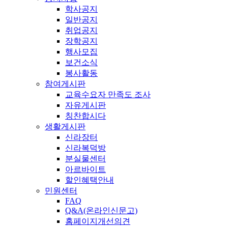
학사공지
일반공지
취업공지
장학공지
행사모집
보건소식
봉사활동
참여게시판
교육수요자 만족도 조사
자유게시판
칭찬합시다
생활게시판
신라장터
신라복덕방
분실물센터
아르바이트
할인혜택안내
민원센터
FAQ
Q&A(온라인신문고)
홈페이지개선의견