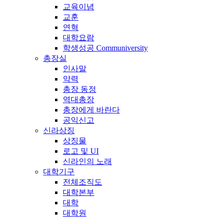
교육이념
교훈
연혁
대학요람
학생성공 Communiversity
총장실
인사말
약력
총장 동정
역대총장
총장에게 바란다
공익신고
신라상징
상징물
로고 및 UI
신라인의 노래
대학기구
전체조직도
대학본부
대학
대학원