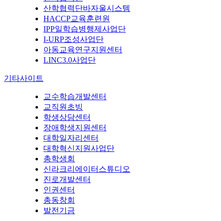
산학협력단바자울시스템
HACCP교육훈련원
IPP일학습병행제사업단
I-URP조성사업단
아동교육연구지원센터
LINC3.0사업단
기타사이트
교수학습개발센터
교직원초빙
학생상담센터
장애학생지원센터
대학일자리센터
대학혁신지원사업단
총학생회
신라크리에이터스튜디오
진로개발센터
인권센터
총동창회
발전기금