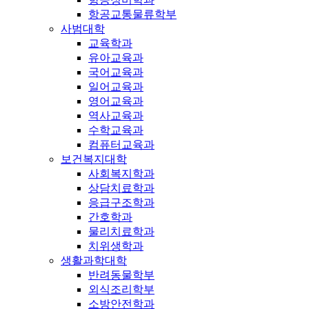
항공교통물류학부
사범대학
교육학과
유아교육과
국어교육과
일어교육과
영어교육과
역사교육과
수학교육과
컴퓨터교육과
보건복지대학
사회복지학과
상담치료학과
응급구조학과
간호학과
물리치료학과
치위생학과
생활과학대학
반려동물학부
외식조리학부
소방안전학과