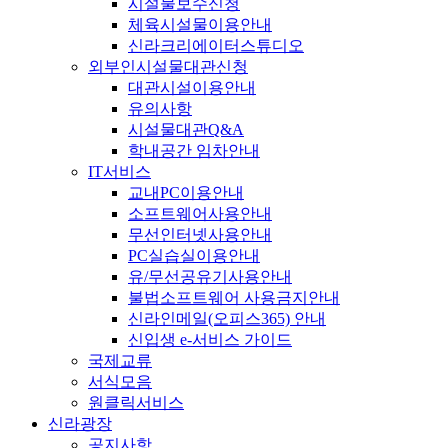
시설물보수신청
체육시설물이용안내
신라크리에이터스튜디오
외부인시설물대관신청
대관시설이용안내
유의사항
시설물대관Q&A
학내공간 임차안내
IT서비스
교내PC이용안내
소프트웨어사용안내
무선인터넷사용안내
PC실습실이용안내
유/무선공유기사용안내
불법소프트웨어 사용금지안내
신라인메일(오피스365) 안내
신입생 e-서비스 가이드
국제교류
서식모음
원클릭서비스
신라광장
공지사항