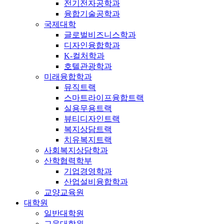
전기전자공학과
융합기술공학과
국제대학
글로벌비즈니스학과
디자인융합학과
K-컬처학과
호텔관광학과
미래융합학과
뮤직트랙
스마트라이프융합트랙
실용무용트랙
뷰티디자인트랙
복지상담트랙
치유복지트랙
사회복지상담학과
산학협력학부
기업경영학과
산업설비융합학과
교양교육원
대학원
일반대학원
교육대학원