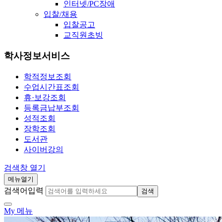
인터넷/PC장애
입찰/채용
입찰공고
교직원초빙
학사정보서비스
학적정보조회
수업시간표조회
휴·보강조회
등록금납부조회
성적조회
장학조회
도서관
사이버강의
검색창 열기
메뉴열기
검색어입력
검색
My 메뉴