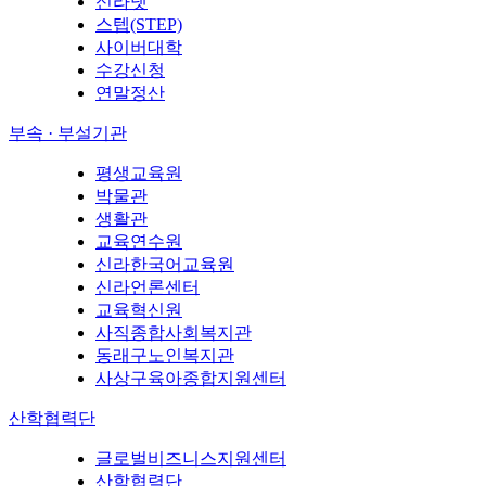
신라넷
스텝(STEP)
사이버대학
수강신청
연말정산
부속 · 부설기관
평생교육원
박물관
생활관
교육연수원
신라한국어교육원
신라언론센터
교육혁신원
사직종합사회복지관
동래구노인복지관
사상구육아종합지원센터
산학협력단
글로벌비즈니스지원센터
산학협력단