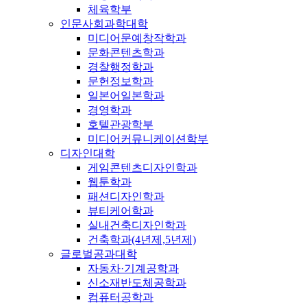
체육학부
인문사회과학대학
미디어문예창작학과
문화콘텐츠학과
경찰행정학과
문헌정보학과
일본어일본학과
경영학과
호텔관광학부
미디어커뮤니케이션학부
디자인대학
게임콘텐츠디자인학과
웹툰학과
패션디자인학과
뷰티케어학과
실내건축디자인학과
건축학과(4년제,5년제)
글로벌공과대학
자동차·기계공학과
신소재반도체공학과
컴퓨터공학과