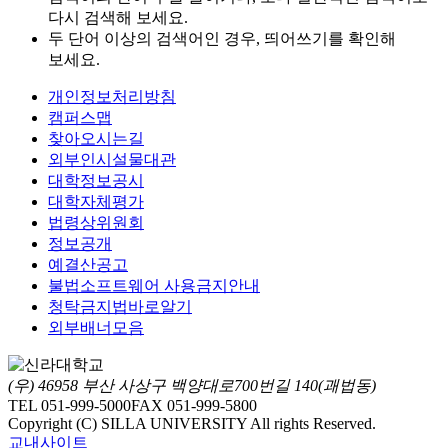
다시 검색해 보세요.
두 단어 이상의 검색어인 경우, 띄어쓰기를 확인해
보세요.
개인정보처리방침
캠퍼스맵
찾아오시는길
외부인시설물대관
대학정보공시
대학자체평가
법령상위원회
정보공개
예결산공고
불법소프트웨어 사용금지안내
청탁금지법바로알기
외부배너모음
(우) 46958 부산 사상구 백양대로700번길 140(괘법동)
TEL 051-999-5000
FAX 051-999-5800
Copyright (C) SILLA UNIVERSITY All rights Reserved.
교내사이트