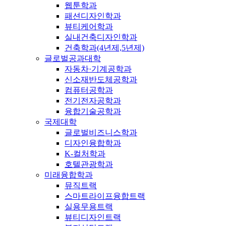
웹툰학과
패션디자인학과
뷰티케어학과
실내건축디자인학과
건축학과(4년제,5년제)
글로벌공과대학
자동차·기계공학과
신소재반도체공학과
컴퓨터공학과
전기전자공학과
융합기술공학과
국제대학
글로벌비즈니스학과
디자인융합학과
K-컬처학과
호텔관광학과
미래융합학과
뮤직트랙
스마트라이프융합트랙
실용무용트랙
뷰티디자인트랙