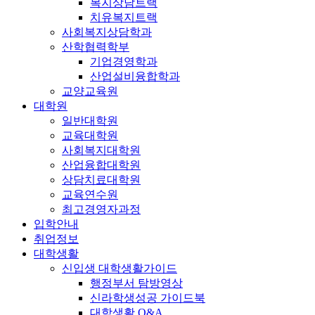
복지상담트랙
치유복지트랙
사회복지상담학과
산학협력학부
기업경영학과
산업설비융합학과
교양교육원
대학원
일반대학원
교육대학원
사회복지대학원
산업융합대학원
상담치료대학원
교육연수원
최고경영자과정
입학안내
취업정보
대학생활
신입생 대학생활가이드
행정부서 탐방영상
신라학생성공 가이드북
대학생활 Q&A