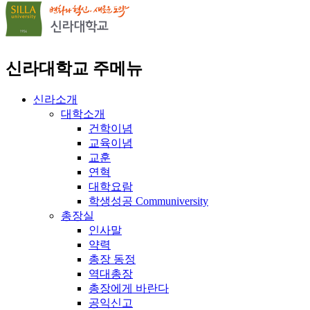
신라대학교 주메뉴
신라소개
대학소개
건학이념
교육이념
교훈
연혁
대학요람
학생성공 Communiversity
총장실
인사말
약력
총장 동정
역대총장
총장에게 바란다
공익신고