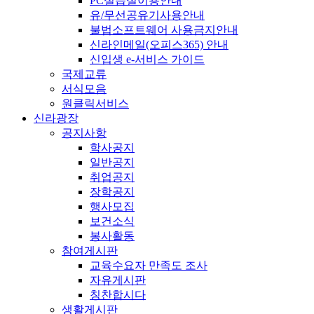
PC실습실이용안내
유/무선공유기사용안내
불법소프트웨어 사용금지안내
신라인메일(오피스365) 안내
신입생 e-서비스 가이드
국제교류
서식모음
원클릭서비스
신라광장
공지사항
학사공지
일반공지
취업공지
장학공지
행사모집
보건소식
봉사활동
참여게시판
교육수요자 만족도 조사
자유게시판
칭찬합시다
생활게시판