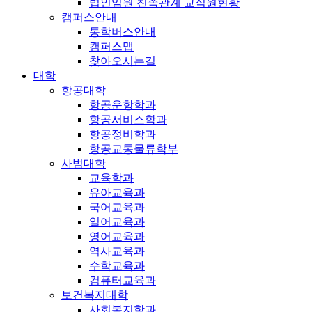
법인임원 친족관계 교직원현황
캠퍼스안내
통학버스안내
캠퍼스맵
찾아오시는길
대학
항공대학
항공운항학과
항공서비스학과
항공정비학과
항공교통물류학부
사범대학
교육학과
유아교육과
국어교육과
일어교육과
영어교육과
역사교육과
수학교육과
컴퓨터교육과
보건복지대학
사회복지학과