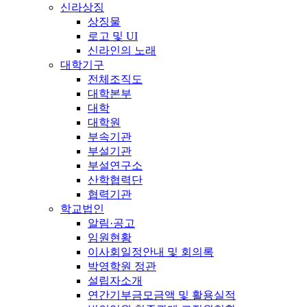
신라상징
상징물
로고 및 UI
신라인의 노래
대학기구
전체조직도
대학본부
대학
대학원
부속기관
부설기관
부설연구소
산학협력단
협력기관
학교법인
알림·공고
임원현황
이사회일정안내 및 회의록
박영학원 정관
설립자소개
연간기부금모금액 및 활용실적