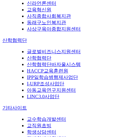
신라언론센터
교육혁신원
사직종합사회복지관
동래구노인복지관
사상구육아종합지원센터
산학협력단
글로벌비즈니스지원센터
산학협력단
산학협력단바자울시스템
HACCP교육훈련원
IPP일학습병행제사업단
I-URP조성사업단
아동교육연구지원센터
LINC3.0사업단
기타사이트
교수학습개발센터
교직원초빙
학생상담센터