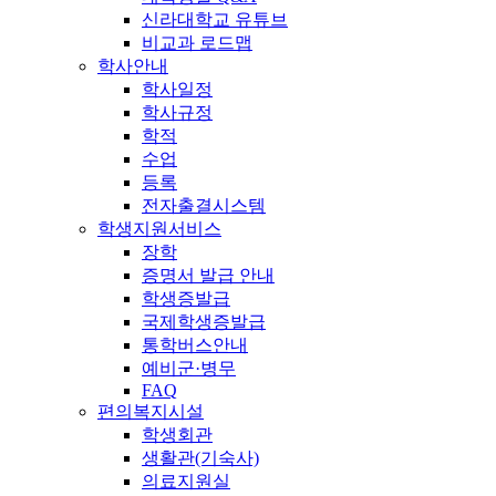
신라대학교 유튜브
비교과 로드맵
학사안내
학사일정
학사규정
학적
수업
등록
전자출결시스템
학생지원서비스
장학
증명서 발급 안내
학생증발급
국제학생증발급
통학버스안내
예비군·병무
FAQ
편의복지시설
학생회관
생활관(기숙사)
의료지원실