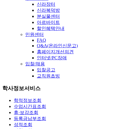
신라장터
신라복덕방
분실물센터
아르바이트
할인혜택안내
민원센터
FAQ
Q&A(온라인신문고)
홈페이지개선의견
인터넷/PC장애
입찰/채용
입찰공고
교직원초빙
학사정보서비스
학적정보조회
수업시간표조회
휴·보강조회
등록금납부조회
성적조회