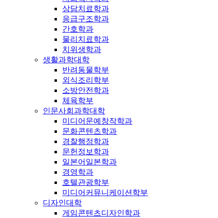
상담치료학과
응급구조학과
간호학과
물리치료학과
치위생학과
생활과학대학
반려동물학부
외식조리학부
소방안전학과
체육학부
인문사회과학대학
미디어문예창작학과
문화콘텐츠학과
경찰행정학과
문헌정보학과
일본어일본학과
경영학과
호텔관광학부
미디어커뮤니케이션학부
디자인대학
게임콘텐츠디자인학과