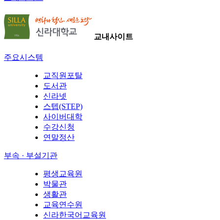
교내사이트
주요시스템
교직원포탈
도서관
신라넷
스텝(STEP)
사이버대학
수강신청
연말정산
부속 · 부설기관
평생교육원
박물관
생활관
교육연수원
신라한국어교육원