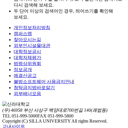
다시 검색해 보세요.
두 단어 이상의 검색어인 경우, 띄어쓰기를 확인해
보세요.
개인정보처리방침
캠퍼스맵
찾아오시는길
외부인시설물대관
대학정보공시
대학자체평가
법령상위원회
정보공개
예결산공고
불법소프트웨어 사용금지안내
청탁금지법바로알기
외부배너모음
(우) 46958 부산 사상구 백양대로700번길 140(괘법동)
TEL 051-999-5000
FAX 051-999-5800
Copyright (C) SILLA UNIVERSITY All rights Reserved.
교내사이트