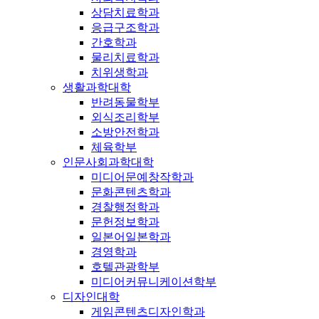
상담치료학과
응급구조학과
간호학과
물리치료학과
치위생학과
생활과학대학
반려동물학부
외식조리학부
소방안전학과
체육학부
인문사회과학대학
미디어문예창작학과
문화콘텐츠학과
경찰행정학과
문헌정보학과
일본어일본학과
경영학과
호텔관광학부
미디어커뮤니케이션학부
디자인대학
게임콘텐츠디자인학과