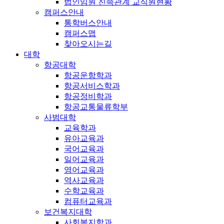
법인임원 친족관계 교직원현황
캠퍼스안내
통학버스안내
캠퍼스맵
찾아오시는길
대학
항공대학
항공운항학과
항공서비스학과
항공정비학과
항공교통물류학부
사범대학
교육학과
유아교육과
국어교육과
일어교육과
영어교육과
역사교육과
수학교육과
컴퓨터교육과
보건복지대학
사회복지학과