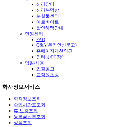
신라장터
신라복덕방
분실물센터
아르바이트
할인혜택안내
민원센터
FAQ
Q&A(온라인신문고)
홈페이지개선의견
인터넷/PC장애
입찰/채용
입찰공고
교직원초빙
학사정보서비스
학적정보조회
수업시간표조회
휴·보강조회
등록금납부조회
성적조회