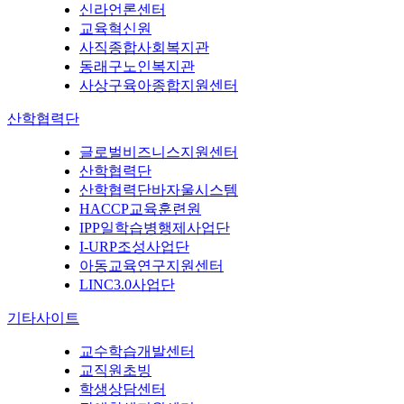
신라언론센터
교육혁신원
사직종합사회복지관
동래구노인복지관
사상구육아종합지원센터
산학협력단
글로벌비즈니스지원센터
산학협력단
산학협력단바자울시스템
HACCP교육훈련원
IPP일학습병행제사업단
I-URP조성사업단
아동교육연구지원센터
LINC3.0사업단
기타사이트
교수학습개발센터
교직원초빙
학생상담센터