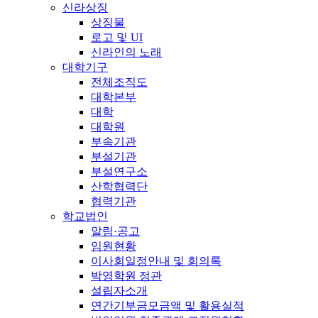
신라상징
상징물
로고 및 UI
신라인의 노래
대학기구
전체조직도
대학본부
대학
대학원
부속기관
부설기관
부설연구소
산학협력단
협력기관
학교법인
알림·공고
임원현황
이사회일정안내 및 회의록
박영학원 정관
설립자소개
연간기부금모금액 및 활용실적