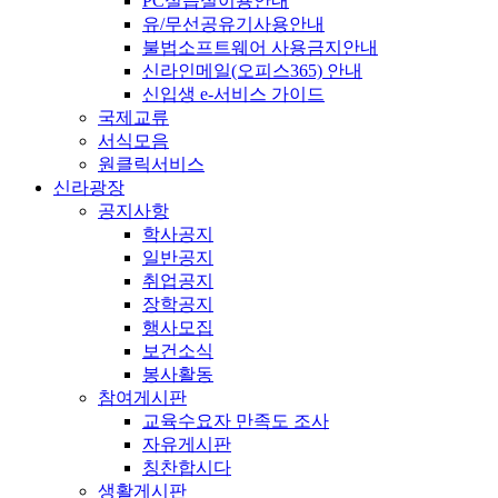
PC실습실이용안내
유/무선공유기사용안내
불법소프트웨어 사용금지안내
신라인메일(오피스365) 안내
신입생 e-서비스 가이드
국제교류
서식모음
원클릭서비스
신라광장
공지사항
학사공지
일반공지
취업공지
장학공지
행사모집
보건소식
봉사활동
참여게시판
교육수요자 만족도 조사
자유게시판
칭찬합시다
생활게시판