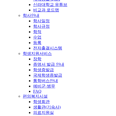
신라대학교 유튜브
비교과 로드맵
학사안내
학사일정
학사규정
학적
수업
등록
전자출결시스템
학생지원서비스
장학
증명서 발급 안내
학생증발급
국제학생증발급
통학버스안내
예비군·병무
FAQ
편의복지시설
학생회관
생활관(기숙사)
의료지원실