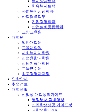
복지상담트랙
치유복지트랙
사회복지상담학과
산학협력학부
기업경영학과
산업설비융합학과
교양교육원
대학원
일반대학원
교육대학원
사회복지대학원
산업융합대학원
상담치료대학원
교육연수원
최고경영자과정
입학안내
취업정보
대학생활
신입생 대학생활가이드
행정부서 탐방영상
신라학생성공 가이드북
대학생활 Q&A