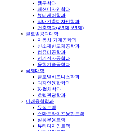
웹툰학과
패션디자인학과
뷰티케어학과
실내건축디자인학과
건축학과(4년제,5년제)
글로벌공과대학
자동차·기계공학과
신소재반도체공학과
컴퓨터공학과
전기전자공학과
융합기술공학과
국제대학
글로벌비즈니스학과
디자인융합학과
K-컬처학과
호텔관광학과
미래융합학과
뮤직트랙
스마트라이프융합트랙
실용무용트랙
뷰티디자인트랙