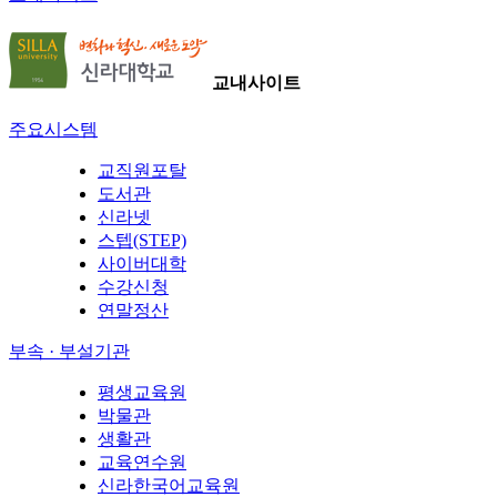
교내사이트
주요시스템
교직원포탈
도서관
신라넷
스텝(STEP)
사이버대학
수강신청
연말정산
부속 · 부설기관
평생교육원
박물관
생활관
교육연수원
신라한국어교육원