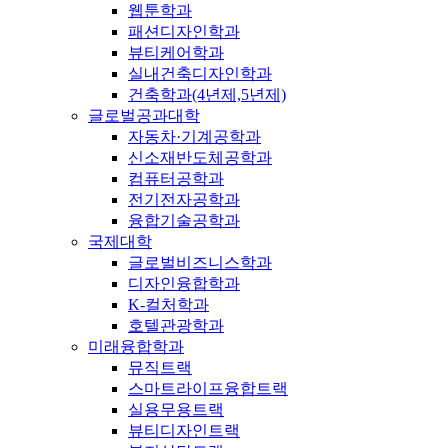
웹툰학과
패션디자인학과
뷰티케어학과
실내건축디자인학과
건축학과(4년제,5년제)
글로벌공과대학
자동차·기계공학과
신소재반도체공학과
컴퓨터공학과
전기전자공학과
융합기술공학과
국제대학
글로벌비즈니스학과
디자인융합학과
K-컬처학과
호텔관광학과
미래융합학과
뮤직트랙
스마트라이프융합트랙
실용무용트랙
뷰티디자인트랙