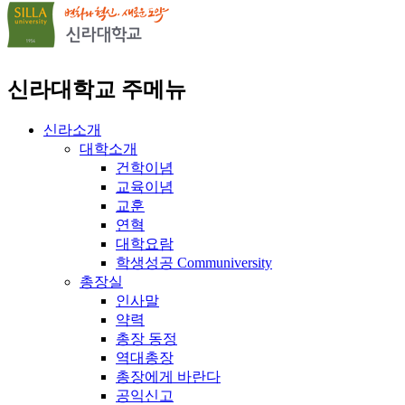
신라대학교 주메뉴
신라소개
대학소개
건학이념
교육이념
교훈
연혁
대학요람
학생성공 Communiversity
총장실
인사말
약력
총장 동정
역대총장
총장에게 바란다
공익신고