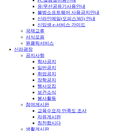
PC실습실이용안내
유/무선공유기사용안내
불법소프트웨어 사용금지안내
신라인메일(오피스365) 안내
신입생 e-서비스 가이드
국제교류
서식모음
원클릭서비스
신라광장
공지사항
학사공지
일반공지
취업공지
장학공지
행사모집
보건소식
봉사활동
참여게시판
교육수요자 만족도 조사
자유게시판
칭찬합시다
생활게시판