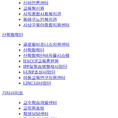
신라언론센터
교육혁신원
사직종합사회복지관
동래구노인복지관
사상구육아종합지원센터
산학협력단
글로벌비즈니스지원센터
산학협력단
산학협력단바자울시스템
HACCP교육훈련원
IPP일학습병행제사업단
I-URP조성사업단
아동교육연구지원센터
LINC3.0사업단
기타사이트
교수학습개발센터
교직원초빙
학생상담센터