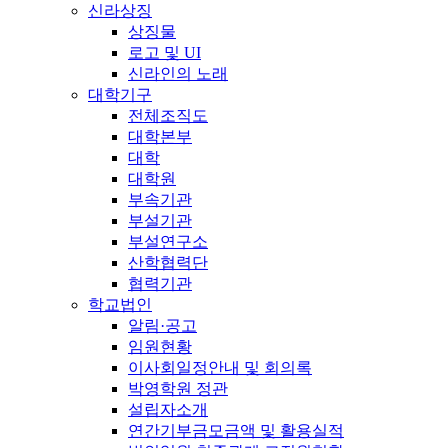
신라상징
상징물
로고 및 UI
신라인의 노래
대학기구
전체조직도
대학본부
대학
대학원
부속기관
부설기관
부설연구소
산학협력단
협력기관
학교법인
알림·공고
임원현황
이사회일정안내 및 회의록
박영학원 정관
설립자소개
연간기부금모금액 및 활용실적