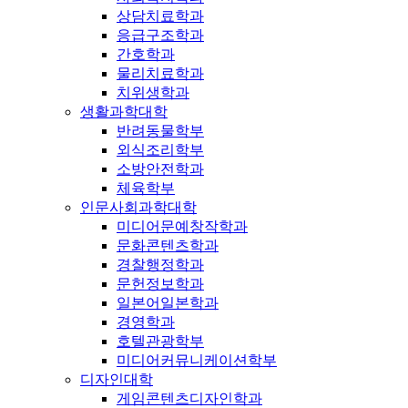
상담치료학과
응급구조학과
간호학과
물리치료학과
치위생학과
생활과학대학
반려동물학부
외식조리학부
소방안전학과
체육학부
인문사회과학대학
미디어문예창작학과
문화콘텐츠학과
경찰행정학과
문헌정보학과
일본어일본학과
경영학과
호텔관광학부
미디어커뮤니케이션학부
디자인대학
게임콘텐츠디자인학과