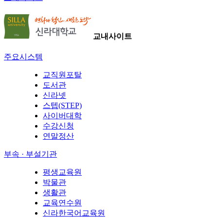
교내사이트
주요시스템
교직원포탈
도서관
신라넷
스텝(STEP)
사이버대학
수강신청
연말정산
부속 · 부설기관
평생교육원
박물관
생활관
교육연수원
신라한국어교육원