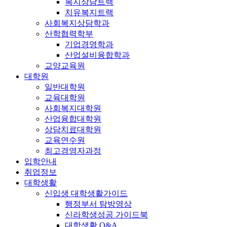
복지상담트랙
치유복지트랙
사회복지상담학과
산학협력학부
기업경영학과
산업설비융합학과
교양교육원
대학원
일반대학원
교육대학원
사회복지대학원
산업융합대학원
상담치료대학원
교육연수원
최고경영자과정
입학안내
취업정보
대학생활
신입생 대학생활가이드
행정부서 탐방영상
신라학생성공 가이드북
대학생활 Q&A