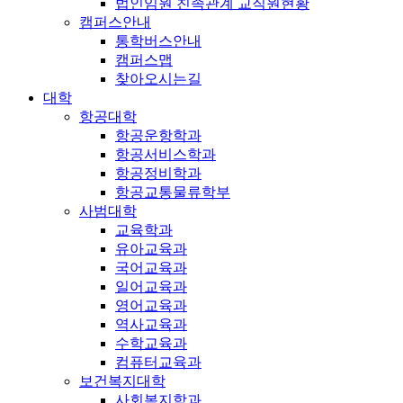
법인임원 친족관계 교직원현황
캠퍼스안내
통학버스안내
캠퍼스맵
찾아오시는길
대학
항공대학
항공운항학과
항공서비스학과
항공정비학과
항공교통물류학부
사범대학
교육학과
유아교육과
국어교육과
일어교육과
영어교육과
역사교육과
수학교육과
컴퓨터교육과
보건복지대학
사회복지학과