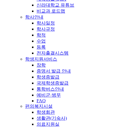
신라대학교 유튜브
비교과 로드맵
학사안내
학사일정
학사규정
학적
수업
등록
전자출결시스템
학생지원서비스
장학
증명서 발급 안내
학생증발급
국제학생증발급
통학버스안내
예비군·병무
FAQ
편의복지시설
학생회관
생활관(기숙사)
의료지원실