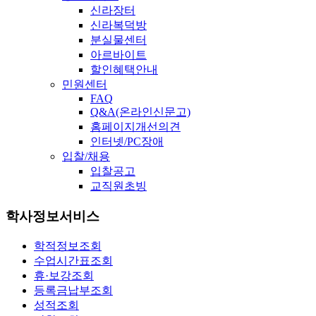
신라장터
신라복덕방
분실물센터
아르바이트
할인혜택안내
민원센터
FAQ
Q&A(온라인신문고)
홈페이지개선의견
인터넷/PC장애
입찰/채용
입찰공고
교직원초빙
학사정보서비스
학적정보조회
수업시간표조회
휴·보강조회
등록금납부조회
성적조회