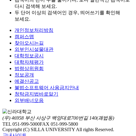
다시 검색해 보세요.
두 단어 이상의 검색어인 경우, 띄어쓰기를 확인해
보세요.
개인정보처리방침
캠퍼스맵
찾아오시는길
외부인시설물대관
대학정보공시
대학자체평가
법령상위원회
정보공개
예결산공고
불법소프트웨어 사용금지안내
청탁금지법바로알기
외부배너모음
(우) 46958 부산 사상구 백양대로700번길 140(괘법동)
TEL 051-999-5000
FAX 051-999-5800
Copyright (C) SILLA UNIVERSITY All rights Reserved.
교내사이트