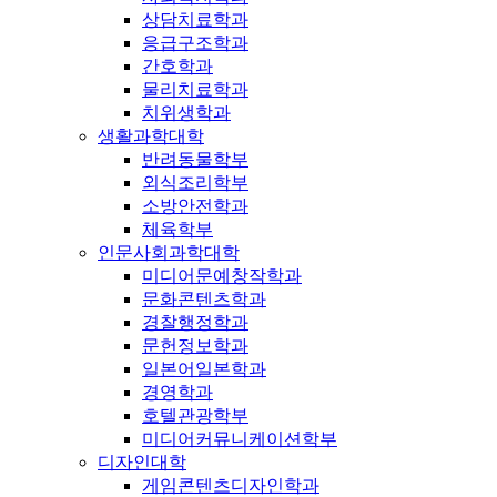
상담치료학과
응급구조학과
간호학과
물리치료학과
치위생학과
생활과학대학
반려동물학부
외식조리학부
소방안전학과
체육학부
인문사회과학대학
미디어문예창작학과
문화콘텐츠학과
경찰행정학과
문헌정보학과
일본어일본학과
경영학과
호텔관광학부
미디어커뮤니케이션학부
디자인대학
게임콘텐츠디자인학과