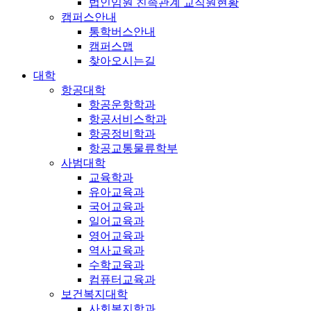
법인임원 친족관계 교직원현황
캠퍼스안내
통학버스안내
캠퍼스맵
찾아오시는길
대학
항공대학
항공운항학과
항공서비스학과
항공정비학과
항공교통물류학부
사범대학
교육학과
유아교육과
국어교육과
일어교육과
영어교육과
역사교육과
수학교육과
컴퓨터교육과
보건복지대학
사회복지학과