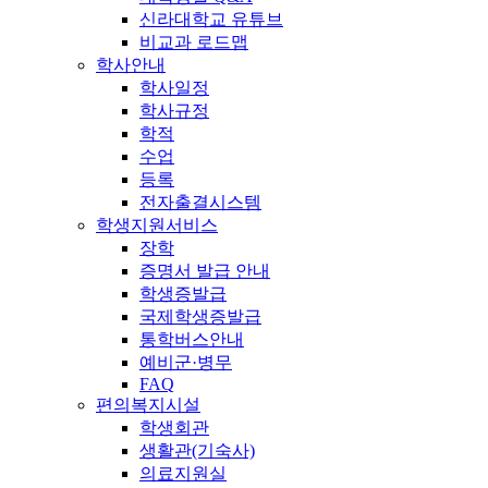
신라대학교 유튜브
비교과 로드맵
학사안내
학사일정
학사규정
학적
수업
등록
전자출결시스템
학생지원서비스
장학
증명서 발급 안내
학생증발급
국제학생증발급
통학버스안내
예비군·병무
FAQ
편의복지시설
학생회관
생활관(기숙사)
의료지원실