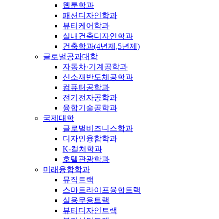
웹툰학과
패션디자인학과
뷰티케어학과
실내건축디자인학과
건축학과(4년제,5년제)
글로벌공과대학
자동차·기계공학과
신소재반도체공학과
컴퓨터공학과
전기전자공학과
융합기술공학과
국제대학
글로벌비즈니스학과
디자인융합학과
K-컬처학과
호텔관광학과
미래융합학과
뮤직트랙
스마트라이프융합트랙
실용무용트랙
뷰티디자인트랙