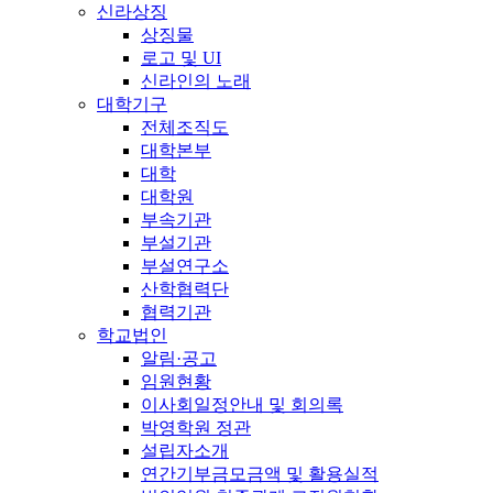
신라상징
상징물
로고 및 UI
신라인의 노래
대학기구
전체조직도
대학본부
대학
대학원
부속기관
부설기관
부설연구소
산학협력단
협력기관
학교법인
알림·공고
임원현황
이사회일정안내 및 회의록
박영학원 정관
설립자소개
연간기부금모금액 및 활용실적