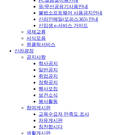
PC실습실이용안내
유/무선공유기사용안내
불법소프트웨어 사용금지안내
신라인메일(오피스365) 안내
신입생 e-서비스 가이드
국제교류
서식모음
원클릭서비스
신라광장
공지사항
학사공지
일반공지
취업공지
장학공지
행사모집
보건소식
봉사활동
참여게시판
교육수요자 만족도 조사
자유게시판
칭찬합시다
생활게시판