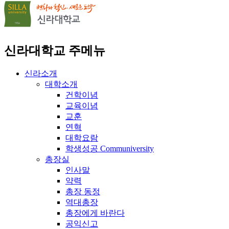
신라대학교 주메뉴
신라소개
대학소개
건학이념
교육이념
교훈
연혁
대학요람
학생성공 Communiversity
총장실
인사말
약력
총장 동정
역대총장
총장에게 바란다
공익신고