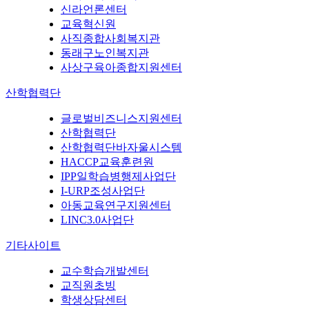
신라언론센터
교육혁신원
사직종합사회복지관
동래구노인복지관
사상구육아종합지원센터
산학협력단
글로벌비즈니스지원센터
산학협력단
산학협력단바자울시스템
HACCP교육훈련원
IPP일학습병행제사업단
I-URP조성사업단
아동교육연구지원센터
LINC3.0사업단
기타사이트
교수학습개발센터
교직원초빙
학생상담센터