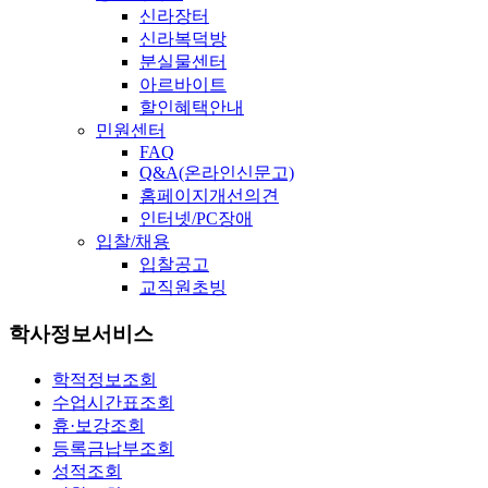
신라장터
신라복덕방
분실물센터
아르바이트
할인혜택안내
민원센터
FAQ
Q&A(온라인신문고)
홈페이지개선의견
인터넷/PC장애
입찰/채용
입찰공고
교직원초빙
학사정보서비스
학적정보조회
수업시간표조회
휴·보강조회
등록금납부조회
성적조회