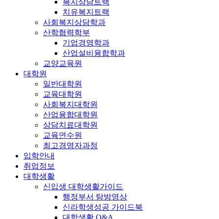
복지상담트랙
치유복지트랙
사회복지상담학과
산학협력학부
기업경영학과
산업설비융합학과
교양교육원
대학원
일반대학원
교육대학원
사회복지대학원
산업융합대학원
상담치료대학원
교육연수원
최고경영자과정
입학안내
취업정보
대학생활
신입생 대학생활가이드
행정부서 탐방영상
신라학생성공 가이드북
대학생활 Q&A