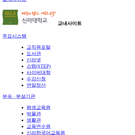
교내사이트
주요시스템
교직원포탈
도서관
신라넷
스텝(STEP)
사이버대학
수강신청
연말정산
부속 · 부설기관
평생교육원
박물관
생활관
교육연수원
신라한국어교육원