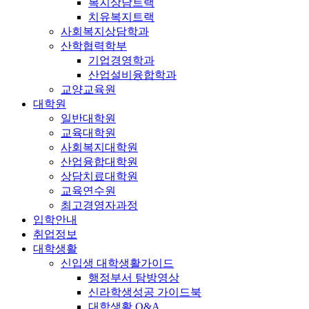
복지상담트랙
치유복지트랙
사회복지상담학과
산학협력학부
기업경영학과
산업설비융합학과
교양교육원
대학원
일반대학원
교육대학원
사회복지대학원
산업융합대학원
상담치료대학원
교육연수원
최고경영자과정
입학안내
취업정보
대학생활
신입생 대학생활가이드
행정부서 탐방영상
신라학생성공 가이드북
대학생활 Q&A