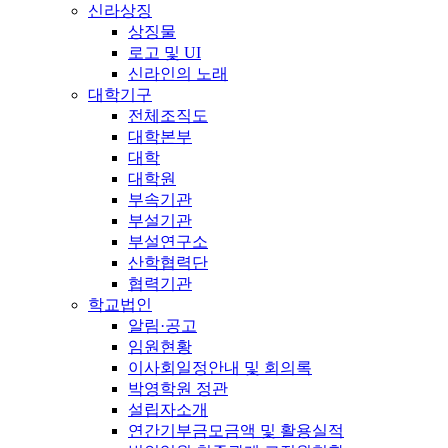
신라상징
상징물
로고 및 UI
신라인의 노래
대학기구
전체조직도
대학본부
대학
대학원
부속기관
부설기관
부설연구소
산학협력단
협력기관
학교법인
알림·공고
임원현황
이사회일정안내 및 회의록
박영학원 정관
설립자소개
연간기부금모금액 및 활용실적