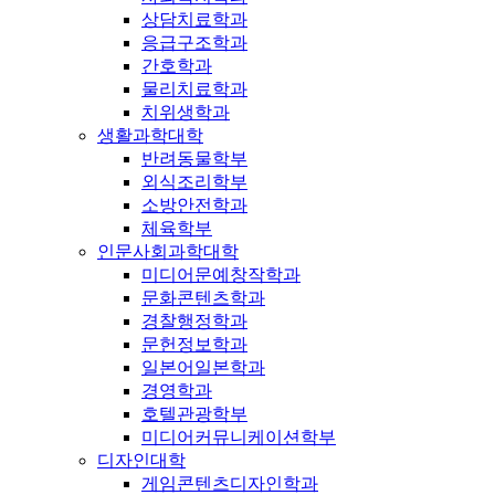
상담치료학과
응급구조학과
간호학과
물리치료학과
치위생학과
생활과학대학
반려동물학부
외식조리학부
소방안전학과
체육학부
인문사회과학대학
미디어문예창작학과
문화콘텐츠학과
경찰행정학과
문헌정보학과
일본어일본학과
경영학과
호텔관광학부
미디어커뮤니케이션학부
디자인대학
게임콘텐츠디자인학과