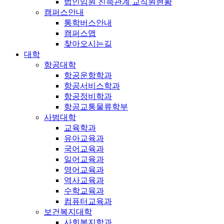
법인임원 친족관계 교직원현황
캠퍼스안내
통학버스안내
캠퍼스맵
찾아오시는길
대학
항공대학
항공운항학과
항공서비스학과
항공정비학과
항공교통물류학부
사범대학
교육학과
유아교육과
국어교육과
일어교육과
영어교육과
역사교육과
수학교육과
컴퓨터교육과
보건복지대학
사회복지학과