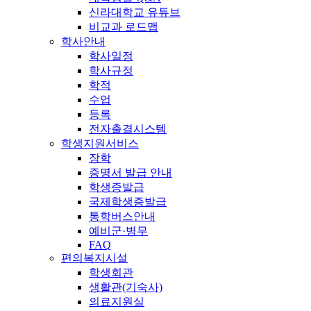
신라대학교 유튜브
비교과 로드맵
학사안내
학사일정
학사규정
학적
수업
등록
전자출결시스템
학생지원서비스
장학
증명서 발급 안내
학생증발급
국제학생증발급
통학버스안내
예비군·병무
FAQ
편의복지시설
학생회관
생활관(기숙사)
의료지원실