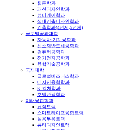
웹툰학과
패션디자인학과
뷰티케어학과
실내건축디자인학과
건축학과(4년제,5년제)
글로벌공과대학
자동차·기계공학과
신소재반도체공학과
컴퓨터공학과
전기전자공학과
융합기술공학과
국제대학
글로벌비즈니스학과
디자인융합학과
K-컬처학과
호텔관광학과
미래융합학과
뮤직트랙
스마트라이프융합트랙
실용무용트랙
뷰티디자인트랙