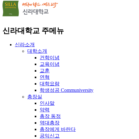
신라대학교 주메뉴
신라소개
대학소개
건학이념
교육이념
교훈
연혁
대학요람
학생성공 Communiversity
총장실
인사말
약력
총장 동정
역대총장
총장에게 바란다
공익신고