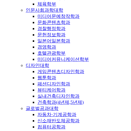
체육학부
인문사회과학대학
미디어문예창작학과
문화콘텐츠학과
경찰행정학과
문헌정보학과
일본어일본학과
경영학과
호텔관광학부
미디어커뮤니케이션학부
디자인대학
게임콘텐츠디자인학과
웹툰학과
패션디자인학과
뷰티케어학과
실내건축디자인학과
건축학과(4년제,5년제)
글로벌공과대학
자동차·기계공학과
신소재반도체공학과
컴퓨터공학과