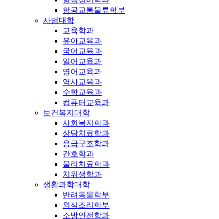
항공교통물류학부
사범대학
교육학과
유아교육과
국어교육과
일어교육과
영어교육과
역사교육과
수학교육과
컴퓨터교육과
보건복지대학
사회복지학과
상담치료학과
응급구조학과
간호학과
물리치료학과
치위생학과
생활과학대학
반려동물학부
외식조리학부
소방안전학과