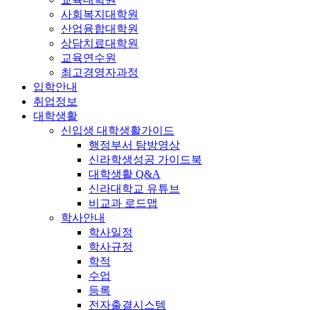
사회복지대학원
산업융합대학원
상담치료대학원
교육연수원
최고경영자과정
입학안내
취업정보
대학생활
신입생 대학생활가이드
행정부서 탐방영상
신라학생성공 가이드북
대학생활 Q&A
신라대학교 유튜브
비교과 로드맵
학사안내
학사일정
학사규정
학적
수업
등록
전자출결시스템