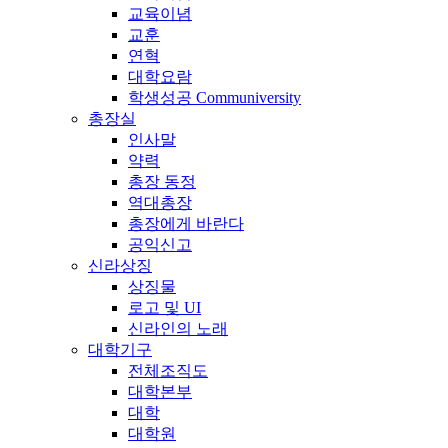
교육이념
교훈
연혁
대학요람
학생성공 Communiversity
총장실
인사말
약력
총장 동정
역대총장
총장에게 바란다
공익신고
신라상징
상징물
로고 및 UI
신라인의 노래
대학기구
전체조직도
대학본부
대학
대학원