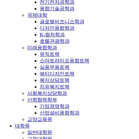
전기전자공학과
융합기술공학과
국제대학
글로벌비즈니스학과
디자인융합학과
K-컬처학과
호텔관광학과
미래융합학과
뮤직트랙
스마트라이프융합트랙
실용무용트랙
뷰티디자인트랙
복지상담트랙
치유복지트랙
사회복지상담학과
산학협력학부
기업경영학과
산업설비융합학과
교양교육원
대학원
일반대학원
교육대학원