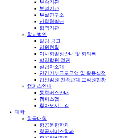
부속기관
부설기관
부설연구소
산학협력단
협력기관
학교법인
알림·공고
임원현황
이사회일정안내 및 회의록
박영학원 정관
설립자소개
연간기부금모금액 및 활용실적
법인임원 친족관계 교직원현황
캠퍼스안내
통학버스안내
캠퍼스맵
찾아오시는길
대학
항공대학
항공운항학과
항공서비스학과
항공정비학과