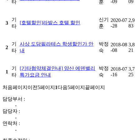
-09
09
타
훈
기
신기
2020-07
2,9
[호텔할인]라발스 호텔 할인
3
-28
83
타
훈
기
사상 도담필라테스 학생할인가 안
박정
2018-08
3,8
2
-08
21
타
내
숙
기
[기타협약체결안내] 양산 에덴밸리
박정
2018-07
3,7
1
-16
25
타
특가요금 안내
숙
처음페이지
이전5페이지
1
다음5페이지
끝페이지
담당부서 :
-
담당자 :
-
연락처 :
-