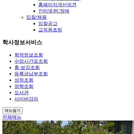
홈페이지개선의견
인터넷/PC장애
입찰/채용
입찰공고
교직원초빙
학사정보서비스
학적정보조회
수업시간표조회
휴·보강조회
등록금납부조회
성적조회
장학조회
도서관
사이버강의
메뉴열기
전체메뉴