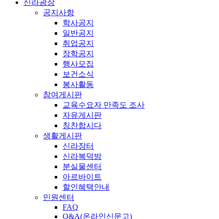
신라광장
공지사항
학사공지
일반공지
취업공지
장학공지
행사모집
보건소식
봉사활동
참여게시판
교육수요자 만족도 조사
자유게시판
칭찬합시다
생활게시판
신라장터
신라복덕방
분실물센터
아르바이트
할인혜택안내
민원센터
FAQ
Q&A(온라인신문고)