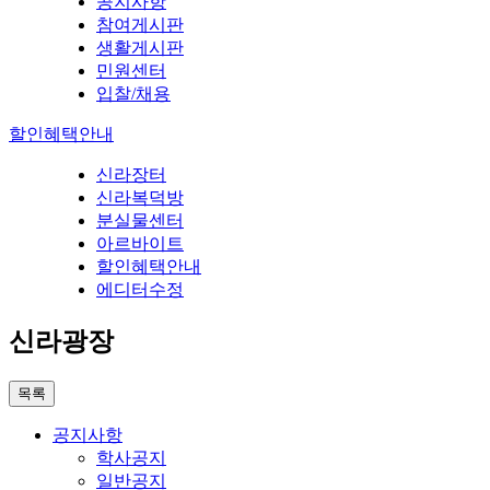
공지사항
참여게시판
생활게시판
민원센터
입찰/채용
할인혜택안내
신라장터
신라복덕방
분실물센터
아르바이트
할인혜택안내
에디터수정
신라광장
목록
공지사항
학사공지
일반공지