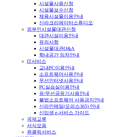
시설물사용신청
시설물보수신청
체육시설물이용안내
신라크리에이터스튜디오
외부인시설물대관신청
대관시설이용안내
유의사항
시설물대관Q&A
학내공간 임차안내
IT서비스
교내PC이용안내
소프트웨어사용안내
무선인터넷사용안내
PC실습실이용안내
유/무선공유기사용안내
불법소프트웨어 사용금지안내
신라인메일(오피스365) 안내
신입생 e-서비스 가이드
국제교류
서식모음
원클릭서비스