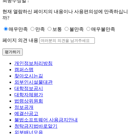
최종수정일 :
현재 열람하신 페이지의 내용이나 사용편의성에 만족하십니
까?
매우만족
만족
보통
불만족
매우불만족
페이지 의견 내용
평가하기
개인정보처리방침
캠퍼스맵
찾아오시는길
외부인시설물대관
대학정보공시
대학자체평가
법령상위원회
정보공개
예결산공고
불법소프트웨어 사용금지안내
청탁금지법바로알기
외부배너모음