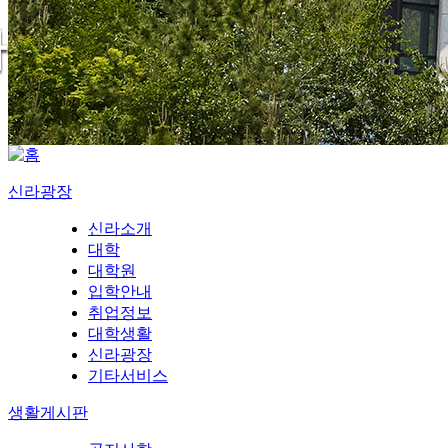
신라광장
신라소개
대학
대학원
입학안내
취업정보
대학생활
신라광장
기타서비스
생활게시판