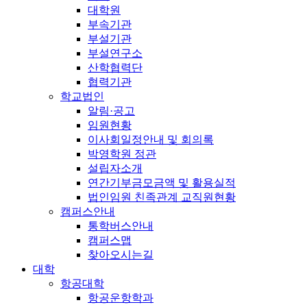
대학원
부속기관
부설기관
부설연구소
산학협력단
협력기관
학교법인
알림·공고
임원현황
이사회일정안내 및 회의록
박영학원 정관
설립자소개
연간기부금모금액 및 활용실적
법인임원 친족관계 교직원현황
캠퍼스안내
통학버스안내
캠퍼스맵
찾아오시는길
대학
항공대학
항공운항학과