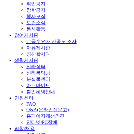
취업공지
장학공지
행사모집
보건소식
봉사활동
참여게시판
교육수요자 만족도 조사
자유게시판
칭찬합시다
생활게시판
신라장터
신라복덕방
분실물센터
아르바이트
할인혜택안내
민원센터
FAQ
Q&A(온라인신문고)
홈페이지개선의견
인터넷/PC장애
입찰/채용