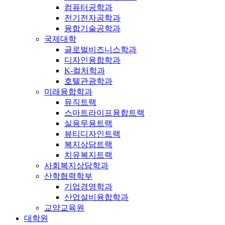
컴퓨터공학과
전기전자공학과
융합기술공학과
국제대학
글로벌비즈니스학과
디자인융합학과
K-컬처학과
호텔관광학과
미래융합학과
뮤직트랙
스마트라이프융합트랙
실용무용트랙
뷰티디자인트랙
복지상담트랙
치유복지트랙
사회복지상담학과
산학협력학부
기업경영학과
산업설비융합학과
교양교육원
대학원