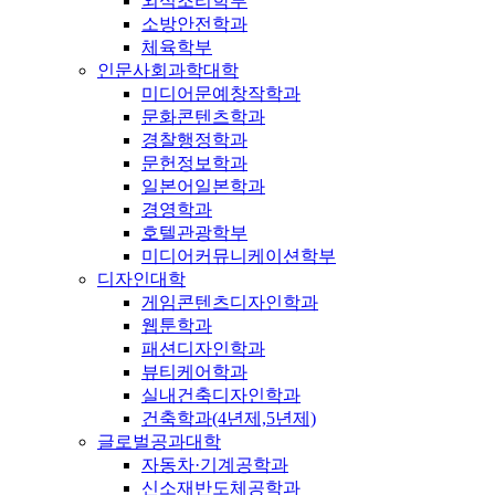
외식조리학부
소방안전학과
체육학부
인문사회과학대학
미디어문예창작학과
문화콘텐츠학과
경찰행정학과
문헌정보학과
일본어일본학과
경영학과
호텔관광학부
미디어커뮤니케이션학부
디자인대학
게임콘텐츠디자인학과
웹툰학과
패션디자인학과
뷰티케어학과
실내건축디자인학과
건축학과(4년제,5년제)
글로벌공과대학
자동차·기계공학과
신소재반도체공학과