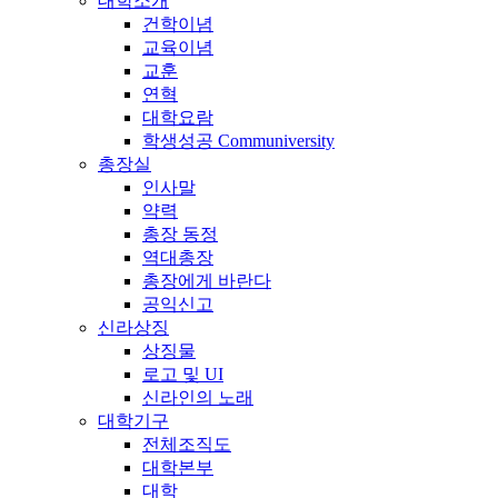
대학소개
건학이념
교육이념
교훈
연혁
대학요람
학생성공 Communiversity
총장실
인사말
약력
총장 동정
역대총장
총장에게 바란다
공익신고
신라상징
상징물
로고 및 UI
신라인의 노래
대학기구
전체조직도
대학본부
대학