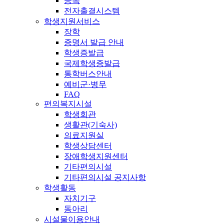
등록
전자출결시스템
학생지원서비스
장학
증명서 발급 안내
학생증발급
국제학생증발급
통학버스안내
예비군·병무
FAQ
편의복지시설
학생회관
생활관(기숙사)
의료지원실
학생상담센터
장애학생지원센터
기타편의시설
기타편의시설 공지사항
학생활동
자치기구
동아리
시설물이용안내