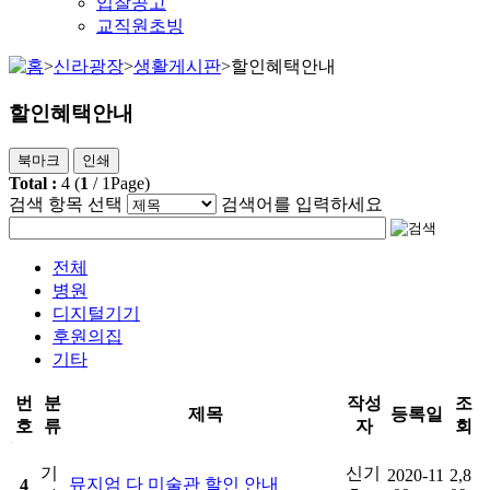
입찰공고
교직원초빙
>
신라광장
>
생활게시판
>
할인혜택안내
할인혜택안내
북마크
인쇄
Total :
4
(
1
/
1
Page)
검색 항목 선택
검색어를 입력하세요
전체
병원
디지털기기
후원의집
기타
번
분
작성
조
제목
등록일
호
류
자
회
할인혜택안내게시판 목록으로 번호, 분류, 제목, 작성자, 등록일, 조회 제공
기
신기
2020-11
2,8
뮤지엄 다 미술관 할인 안내
4