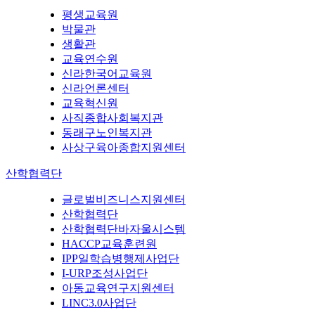
평생교육원
박물관
생활관
교육연수원
신라한국어교육원
신라언론센터
교육혁신원
사직종합사회복지관
동래구노인복지관
사상구육아종합지원센터
산학협력단
글로벌비즈니스지원센터
산학협력단
산학협력단바자울시스템
HACCP교육훈련원
IPP일학습병행제사업단
I-URP조성사업단
아동교육연구지원센터
LINC3.0사업단