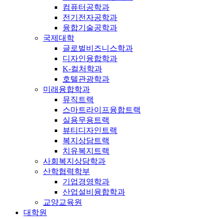
컴퓨터공학과
전기전자공학과
융합기술공학과
국제대학
글로벌비즈니스학과
디자인융합학과
K-컬처학과
호텔관광학과
미래융합학과
뮤직트랙
스마트라이프융합트랙
실용무용트랙
뷰티디자인트랙
복지상담트랙
치유복지트랙
사회복지상담학과
산학협력학부
기업경영학과
산업설비융합학과
교양교육원
대학원