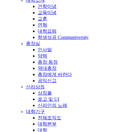
대학소개
건학이념
교육이념
교훈
연혁
대학요람
학생성공 Communiversity
총장실
인사말
약력
총장 동정
역대총장
총장에게 바란다
공익신고
신라상징
상징물
로고 및 UI
신라인의 노래
대학기구
전체조직도
대학본부
대학