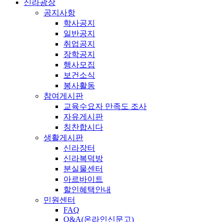
신라광장
공지사항
학사공지
일반공지
취업공지
장학공지
행사모집
보건소식
봉사활동
참여게시판
교육수요자 만족도 조사
자유게시판
칭찬합시다
생활게시판
신라장터
신라복덕방
분실물센터
아르바이트
할인혜택안내
민원센터
FAQ
Q&A(온라인신문고)