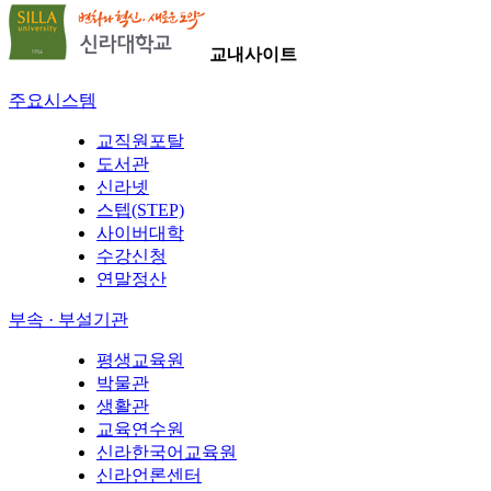
교내사이트
주요시스템
교직원포탈
도서관
신라넷
스텝(STEP)
사이버대학
수강신청
연말정산
부속 · 부설기관
평생교육원
박물관
생활관
교육연수원
신라한국어교육원
신라언론센터