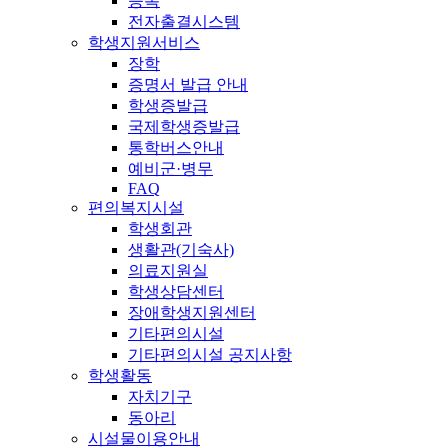
등록
전자출결시스템
학생지원서비스
장학
증명서 발급 안내
학생증발급
국제학생증발급
통학버스안내
예비군·병무
FAQ
편의복지시설
학생회관
생활관(기숙사)
의료지원실
학생상담센터
장애학생지원센터
기타편의시설
기타편의시설 공지사항
학생활동
자치기구
동아리
시설물이용안내