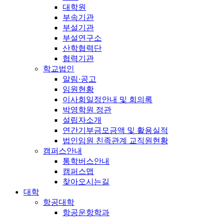
대학원
부속기관
부설기관
부설연구소
산학협력단
협력기관
학교법인
알림·공고
임원현황
이사회일정안내 및 회의록
박영학원 정관
설립자소개
연간기부금모금액 및 활용실적
법인임원 친족관계 교직원현황
캠퍼스안내
통학버스안내
캠퍼스맵
찾아오시는길
대학
항공대학
항공운항학과