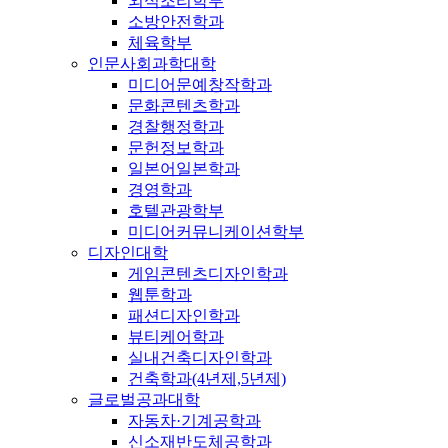
외식조리학부
소방안전학과
체육학부
인문사회과학대학
미디어문예창작학과
문화콘텐츠학과
경찰행정학과
문헌정보학과
일본어일본학과
경영학과
호텔관광학부
미디어커뮤니케이션학부
디자인대학
게임콘텐츠디자인학과
웹툰학과
패션디자인학과
뷰티케어학과
실내건축디자인학과
건축학과(4년제,5년제)
글로벌공과대학
자동차·기계공학과
신소재반도체공학과