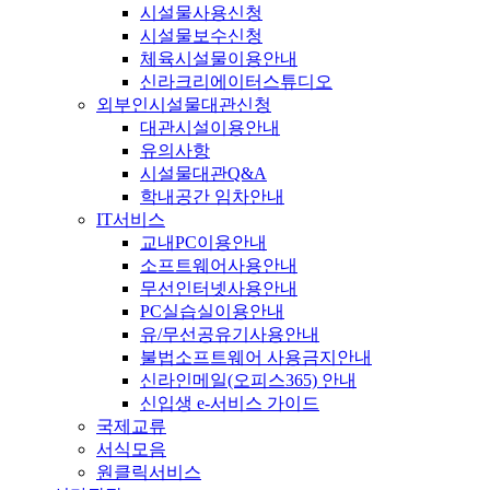
시설물사용신청
시설물보수신청
체육시설물이용안내
신라크리에이터스튜디오
외부인시설물대관신청
대관시설이용안내
유의사항
시설물대관Q&A
학내공간 임차안내
IT서비스
교내PC이용안내
소프트웨어사용안내
무선인터넷사용안내
PC실습실이용안내
유/무선공유기사용안내
불법소프트웨어 사용금지안내
신라인메일(오피스365) 안내
신입생 e-서비스 가이드
국제교류
서식모음
원클릭서비스