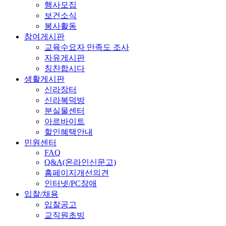
행사모집
보건소식
봉사활동
참여게시판
교육수요자 만족도 조사
자유게시판
칭찬합시다
생활게시판
신라장터
신라복덕방
분실물센터
아르바이트
할인혜택안내
민원센터
FAQ
Q&A(온라인신문고)
홈페이지개선의견
인터넷/PC장애
입찰/채용
입찰공고
교직원초빙