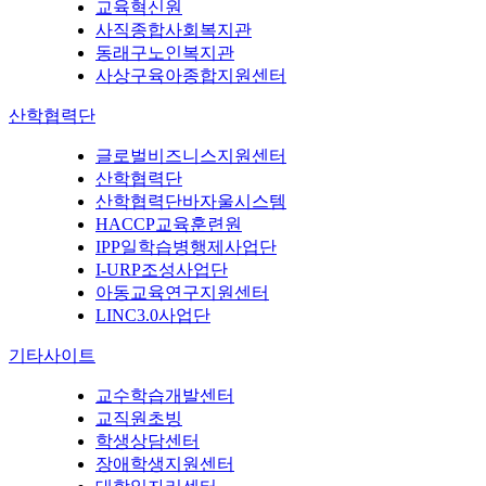
교육혁신원
사직종합사회복지관
동래구노인복지관
사상구육아종합지원센터
산학협력단
글로벌비즈니스지원센터
산학협력단
산학협력단바자울시스템
HACCP교육훈련원
IPP일학습병행제사업단
I-URP조성사업단
아동교육연구지원센터
LINC3.0사업단
기타사이트
교수학습개발센터
교직원초빙
학생상담센터
장애학생지원센터