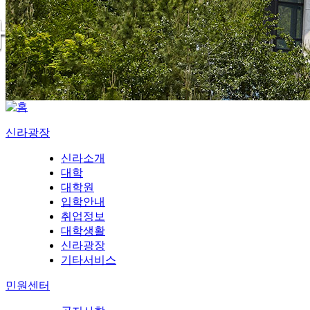
신라광장
신라소개
대학
대학원
입학안내
취업정보
대학생활
신라광장
기타서비스
민원센터