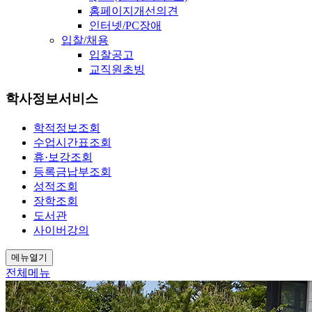
홈페이지개선의견
인터넷/PC장애
입찰/채용
입찰공고
교직원초빙
학사정보서비스
학적정보조회
수업시간표조회
휴·보강조회
등록금납부조회
성적조회
장학조회
도서관
사이버강의
메뉴열기
전체메뉴