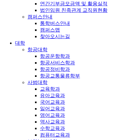
연간기부금모금액 및 활용실적
법인임원 친족관계 교직원현황
캠퍼스안내
통학버스안내
캠퍼스맵
찾아오시는길
대학
항공대학
항공운항학과
항공서비스학과
항공정비학과
항공교통물류학부
사범대학
교육학과
유아교육과
국어교육과
일어교육과
영어교육과
역사교육과
수학교육과
컴퓨터교육과