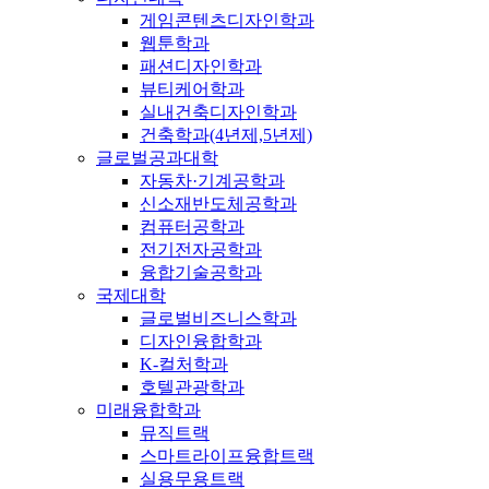
게임콘텐츠디자인학과
웹툰학과
패션디자인학과
뷰티케어학과
실내건축디자인학과
건축학과(4년제,5년제)
글로벌공과대학
자동차·기계공학과
신소재반도체공학과
컴퓨터공학과
전기전자공학과
융합기술공학과
국제대학
글로벌비즈니스학과
디자인융합학과
K-컬처학과
호텔관광학과
미래융합학과
뮤직트랙
스마트라이프융합트랙
실용무용트랙