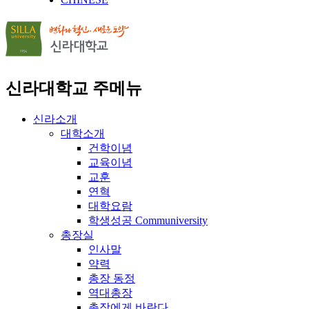
신라대학교 주메뉴
신라소개
대학소개
건학이념
교육이념
교훈
연혁
대학요람
학생성공 Communiversity
총장실
인사말
약력
총장 동정
역대총장
총장에게 바란다