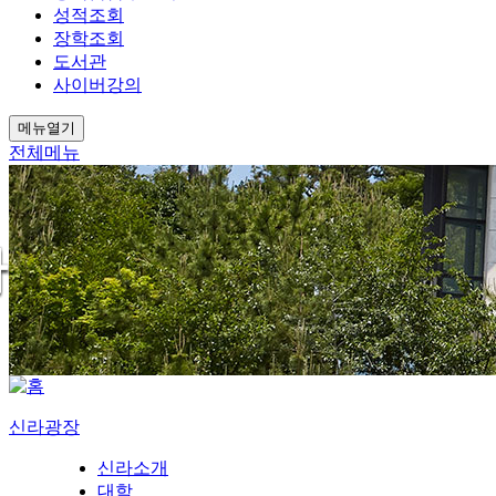
성적조회
장학조회
도서관
사이버강의
메뉴열기
전체메뉴
신라광장
신라소개
대학