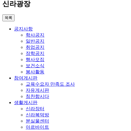
신라광장
목록
공지사항
학사공지
일반공지
취업공지
장학공지
행사모집
보건소식
봉사활동
참여게시판
교육수요자 만족도 조사
자유게시판
칭찬합시다
생활게시판
신라장터
신라복덕방
분실물센터
아르바이트