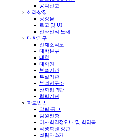
공익신고
신라상징
상징물
로고 및 UI
신라인의 노래
대학기구
전체조직도
대학본부
대학
대학원
부속기관
부설기관
부설연구소
산학협력단
협력기관
학교법인
알림·공고
임원현황
이사회일정안내 및 회의록
박영학원 정관
설립자소개