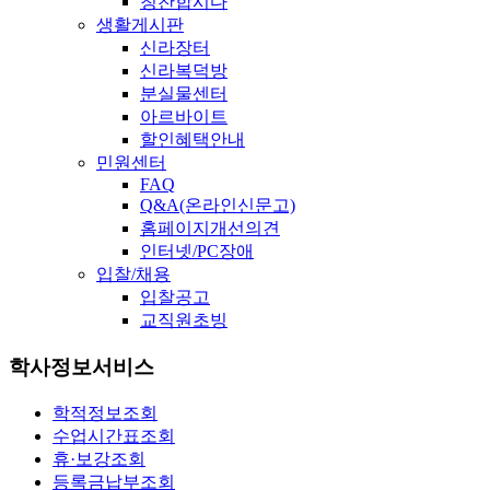
칭찬합시다
생활게시판
신라장터
신라복덕방
분실물센터
아르바이트
할인혜택안내
민원센터
FAQ
Q&A(온라인신문고)
홈페이지개선의견
인터넷/PC장애
입찰/채용
입찰공고
교직원초빙
학사정보서비스
학적정보조회
수업시간표조회
휴·보강조회
등록금납부조회