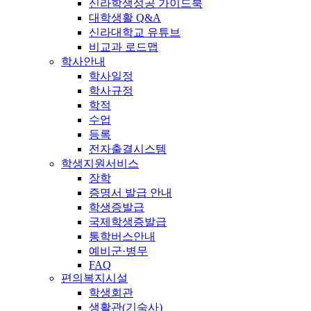
신라학생성공 가이드북
대학생활 Q&A
신라대학교 유튜브
비교과 로드맵
학사안내
학사일정
학사규정
학적
수업
등록
전자출결시스템
학생지원서비스
장학
증명서 발급 안내
학생증발급
국제학생증발급
통학버스안내
예비군·병무
FAQ
편의복지시설
학생회관
생활관(기숙사)