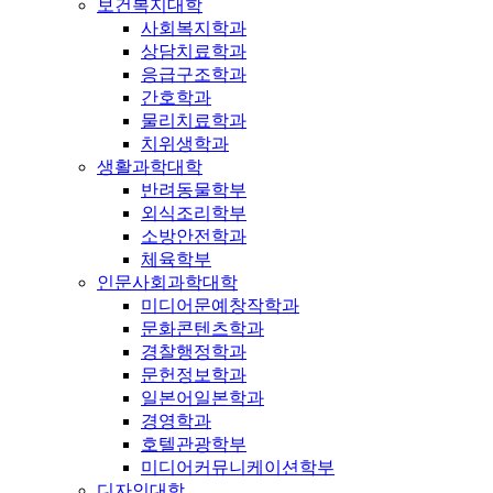
보건복지대학
사회복지학과
상담치료학과
응급구조학과
간호학과
물리치료학과
치위생학과
생활과학대학
반려동물학부
외식조리학부
소방안전학과
체육학부
인문사회과학대학
미디어문예창작학과
문화콘텐츠학과
경찰행정학과
문헌정보학과
일본어일본학과
경영학과
호텔관광학부
미디어커뮤니케이션학부
디자인대학