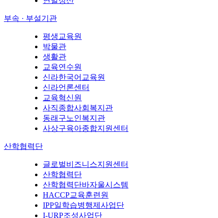
연말정산
부속 · 부설기관
평생교육원
박물관
생활관
교육연수원
신라한국어교육원
신라언론센터
교육혁신원
사직종합사회복지관
동래구노인복지관
사상구육아종합지원센터
산학협력단
글로벌비즈니스지원센터
산학협력단
산학협력단바자울시스템
HACCP교육훈련원
IPP일학습병행제사업단
I-URP조성사업단