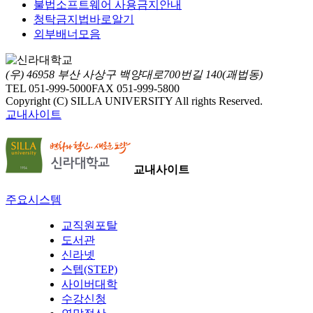
불법소프트웨어 사용금지안내
청탁금지법바로알기
외부배너모음
(우) 46958 부산 사상구 백양대로700번길 140(괘법동)
TEL 051-999-5000
FAX 051-999-5800
Copyright (C) SILLA UNIVERSITY All rights Reserved.
교내사이트
교내사이트
주요시스템
교직원포탈
도서관
신라넷
스텝(STEP)
사이버대학
수강신청