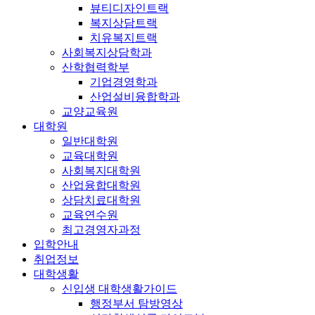
뷰티디자인트랙
복지상담트랙
치유복지트랙
사회복지상담학과
산학협력학부
기업경영학과
산업설비융합학과
교양교육원
대학원
일반대학원
교육대학원
사회복지대학원
산업융합대학원
상담치료대학원
교육연수원
최고경영자과정
입학안내
취업정보
대학생활
신입생 대학생활가이드
행정부서 탐방영상