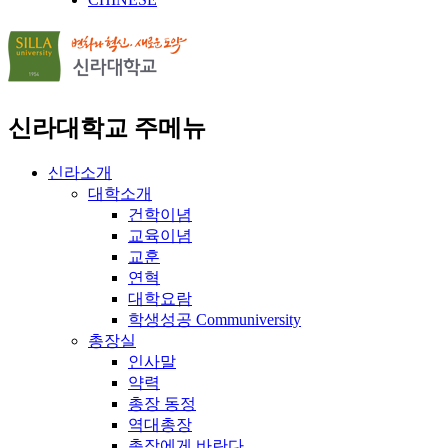
신라대학교 주메뉴
신라소개
대학소개
건학이념
교육이념
교훈
연혁
대학요람
학생성공 Communiversity
총장실
인사말
약력
총장 동정
역대총장
총장에게 바란다