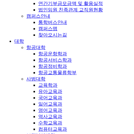
연간기부금모금액 및 활용실적
법인임원 친족관계 교직원현황
캠퍼스안내
통학버스안내
캠퍼스맵
찾아오시는길
대학
항공대학
항공운항학과
항공서비스학과
항공정비학과
항공교통물류학부
사범대학
교육학과
유아교육과
국어교육과
일어교육과
영어교육과
역사교육과
수학교육과
컴퓨터교육과