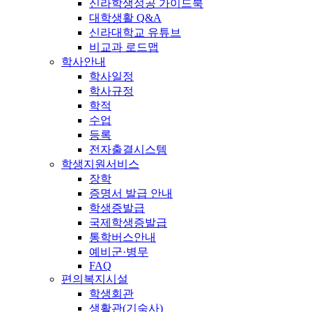
신라학생성공 가이드북
대학생활 Q&A
신라대학교 유튜브
비교과 로드맵
학사안내
학사일정
학사규정
학적
수업
등록
전자출결시스템
학생지원서비스
장학
증명서 발급 안내
학생증발급
국제학생증발급
통학버스안내
예비군·병무
FAQ
편의복지시설
학생회관
생활관(기숙사)