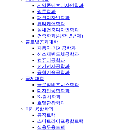
게임콘텐츠디자인학과
웹툰학과
패션디자인학과
뷰티케어학과
실내건축디자인학과
건축학과(4년제,5년제)
글로벌공과대학
자동차·기계공학과
신소재반도체공학과
컴퓨터공학과
전기전자공학과
융합기술공학과
국제대학
글로벌비즈니스학과
디자인융합학과
K-컬처학과
호텔관광학과
미래융합학과
뮤직트랙
스마트라이프융합트랙
실용무용트랙