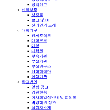
공익신고
신라상징
상징물
로고 및 UI
신라인의 노래
대학기구
전체조직도
대학본부
대학
대학원
부속기관
부설기관
부설연구소
산학협력단
협력기관
학교법인
알림·공고
임원현황
이사회일정안내 및 회의록
박영학원 정관
설립자소개