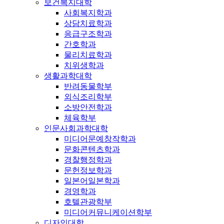
보건복지대학
사회복지학과
상담치료학과
응급구조학과
간호학과
물리치료학과
치위생학과
생활과학대학
반려동물학부
외식조리학부
소방안전학과
체육학부
인문사회과학대학
미디어문예창작학과
문화콘텐츠학과
경찰행정학과
문헌정보학과
일본어일본학과
경영학과
호텔관광학부
미디어커뮤니케이션학부
디자인대학