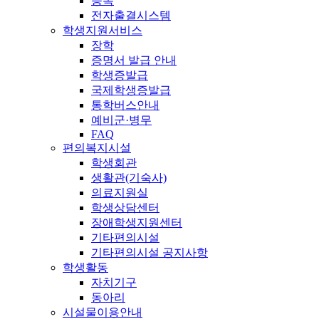
등록
전자출결시스템
학생지원서비스
장학
증명서 발급 안내
학생증발급
국제학생증발급
통학버스안내
예비군·병무
FAQ
편의복지시설
학생회관
생활관(기숙사)
의료지원실
학생상담센터
장애학생지원센터
기타편의시설
기타편의시설 공지사항
학생활동
자치기구
동아리
시설물이용안내