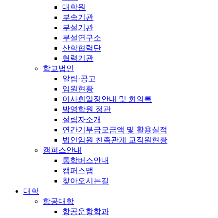
대학원
부속기관
부설기관
부설연구소
산학협력단
협력기관
학교법인
알림·공고
임원현황
이사회일정안내 및 회의록
박영학원 정관
설립자소개
연간기부금모금액 및 활용실적
법인임원 친족관계 교직원현황
캠퍼스안내
통학버스안내
캠퍼스맵
찾아오시는길
대학
항공대학
항공운항학과