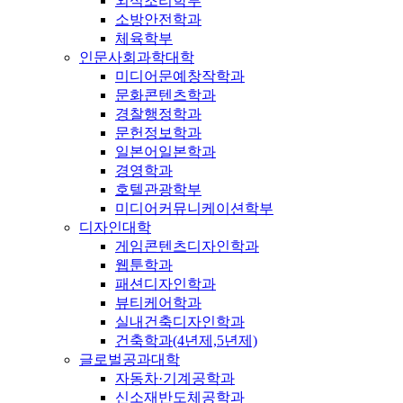
외식조리학부
소방안전학과
체육학부
인문사회과학대학
미디어문예창작학과
문화콘텐츠학과
경찰행정학과
문헌정보학과
일본어일본학과
경영학과
호텔관광학부
미디어커뮤니케이션학부
디자인대학
게임콘텐츠디자인학과
웹툰학과
패션디자인학과
뷰티케어학과
실내건축디자인학과
건축학과(4년제,5년제)
글로벌공과대학
자동차·기계공학과
신소재반도체공학과