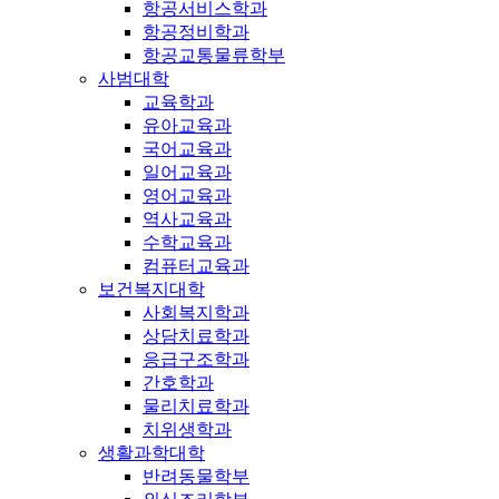
항공서비스학과
항공정비학과
항공교통물류학부
사범대학
교육학과
유아교육과
국어교육과
일어교육과
영어교육과
역사교육과
수학교육과
컴퓨터교육과
보건복지대학
사회복지학과
상담치료학과
응급구조학과
간호학과
물리치료학과
치위생학과
생활과학대학
반려동물학부