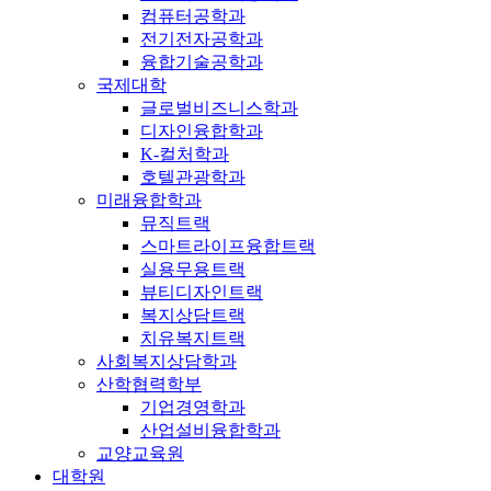
컴퓨터공학과
전기전자공학과
융합기술공학과
국제대학
글로벌비즈니스학과
디자인융합학과
K-컬처학과
호텔관광학과
미래융합학과
뮤직트랙
스마트라이프융합트랙
실용무용트랙
뷰티디자인트랙
복지상담트랙
치유복지트랙
사회복지상담학과
산학협력학부
기업경영학과
산업설비융합학과
교양교육원
대학원