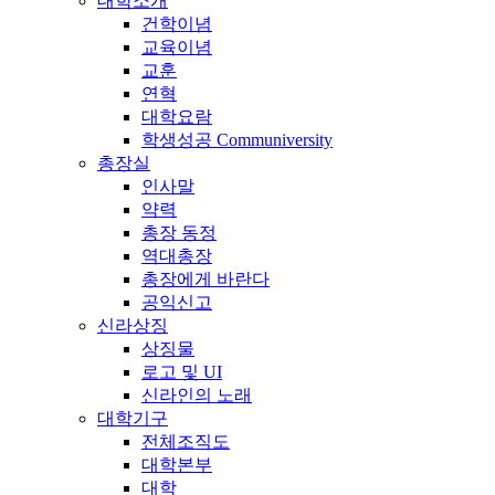
대학소개
건학이념
교육이념
교훈
연혁
대학요람
학생성공 Communiversity
총장실
인사말
약력
총장 동정
역대총장
총장에게 바란다
공익신고
신라상징
상징물
로고 및 UI
신라인의 노래
대학기구
전체조직도
대학본부
대학