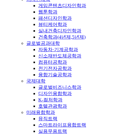
게임콘텐츠디자인학과
웹툰학과
패션디자인학과
뷰티케어학과
실내건축디자인학과
건축학과(4년제,5년제)
글로벌공과대학
자동차·기계공학과
신소재반도체공학과
컴퓨터공학과
전기전자공학과
융합기술공학과
국제대학
글로벌비즈니스학과
디자인융합학과
K-컬처학과
호텔관광학과
미래융합학과
뮤직트랙
스마트라이프융합트랙
실용무용트랙