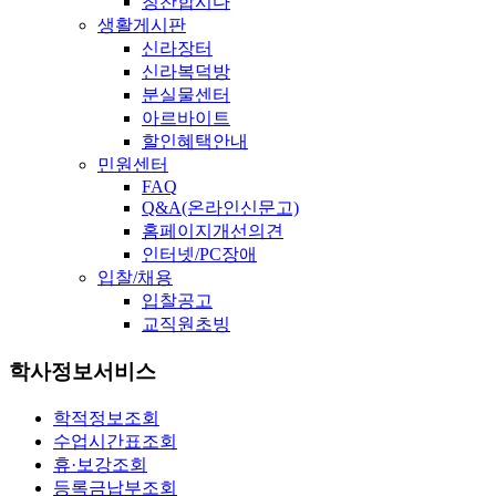
칭찬합시다
생활게시판
신라장터
신라복덕방
분실물센터
아르바이트
할인혜택안내
민원센터
FAQ
Q&A(온라인신문고)
홈페이지개선의견
인터넷/PC장애
입찰/채용
입찰공고
교직원초빙
학사정보서비스
학적정보조회
수업시간표조회
휴·보강조회
등록금납부조회