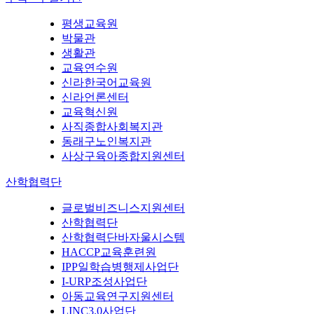
평생교육원
박물관
생활관
교육연수원
신라한국어교육원
신라언론센터
교육혁신원
사직종합사회복지관
동래구노인복지관
사상구육아종합지원센터
산학협력단
글로벌비즈니스지원센터
산학협력단
산학협력단바자울시스템
HACCP교육훈련원
IPP일학습병행제사업단
I-URP조성사업단
아동교육연구지원센터
LINC3.0사업단