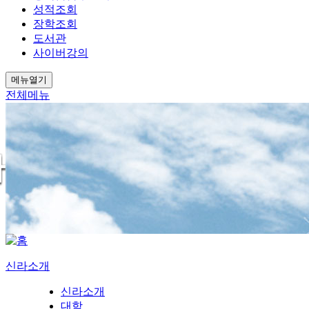
성적조회
장학조회
도서관
사이버강의
메뉴열기
전체메뉴
신라소개
신라소개
대학