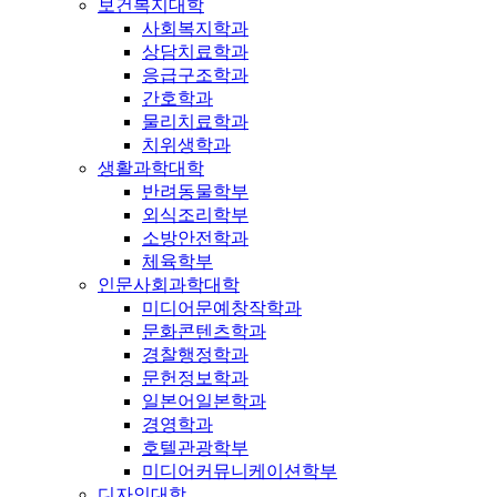
보건복지대학
사회복지학과
상담치료학과
응급구조학과
간호학과
물리치료학과
치위생학과
생활과학대학
반려동물학부
외식조리학부
소방안전학과
체육학부
인문사회과학대학
미디어문예창작학과
문화콘텐츠학과
경찰행정학과
문헌정보학과
일본어일본학과
경영학과
호텔관광학부
미디어커뮤니케이션학부
디자인대학