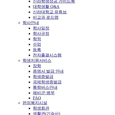
신라학생성공 가이드북
대학생활 Q&A
신라대학교 유튜브
비교과 로드맵
학사안내
학사일정
학사규정
학적
수업
등록
전자출결시스템
학생지원서비스
장학
증명서 발급 안내
학생증발급
국제학생증발급
통학버스안내
예비군·병무
FAQ
편의복지시설
학생회관
생활관(기숙사)