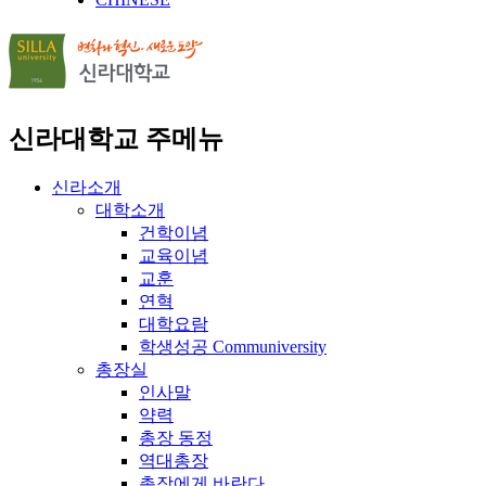
신라대학교 주메뉴
신라소개
대학소개
건학이념
교육이념
교훈
연혁
대학요람
학생성공 Communiversity
총장실
인사말
약력
총장 동정
역대총장
총장에게 바란다