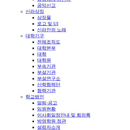
공익신고
신라상징
상징물
로고 및 UI
신라인의 노래
대학기구
전체조직도
대학본부
대학
대학원
부속기관
부설기관
부설연구소
산학협력단
협력기관
학교법인
알림·공고
임원현황
이사회일정안내 및 회의록
박영학원 정관
설립자소개