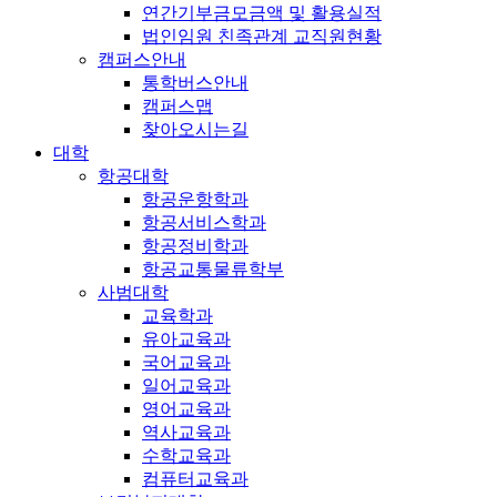
연간기부금모금액 및 활용실적
법인임원 친족관계 교직원현황
캠퍼스안내
통학버스안내
캠퍼스맵
찾아오시는길
대학
항공대학
항공운항학과
항공서비스학과
항공정비학과
항공교통물류학부
사범대학
교육학과
유아교육과
국어교육과
일어교육과
영어교육과
역사교육과
수학교육과
컴퓨터교육과