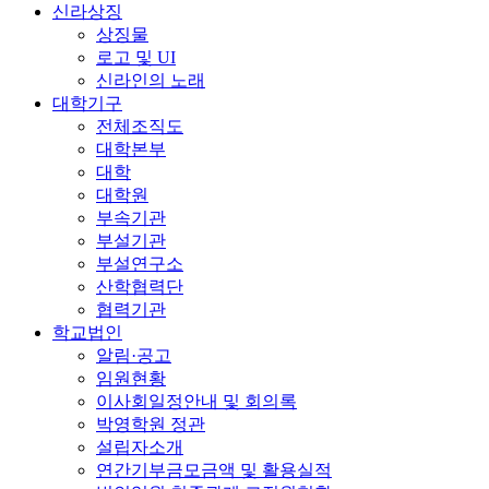
신라상징
상징물
로고 및 UI
신라인의 노래
대학기구
전체조직도
대학본부
대학
대학원
부속기관
부설기관
부설연구소
산학협력단
협력기관
학교법인
알림·공고
임원현황
이사회일정안내 및 회의록
박영학원 정관
설립자소개
연간기부금모금액 및 활용실적