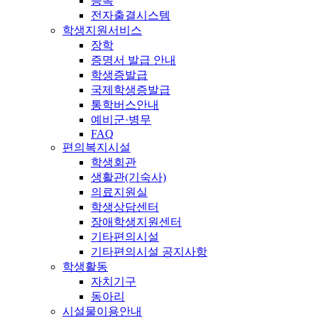
등록
전자출결시스템
학생지원서비스
장학
증명서 발급 안내
학생증발급
국제학생증발급
통학버스안내
예비군·병무
FAQ
편의복지시설
학생회관
생활관(기숙사)
의료지원실
학생상담센터
장애학생지원센터
기타편의시설
기타편의시설 공지사항
학생활동
자치기구
동아리
시설물이용안내