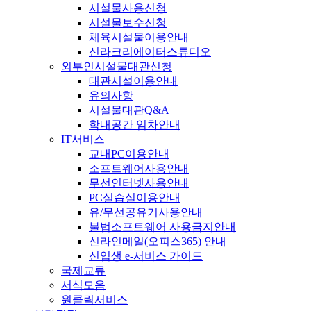
시설물사용신청
시설물보수신청
체육시설물이용안내
신라크리에이터스튜디오
외부인시설물대관신청
대관시설이용안내
유의사항
시설물대관Q&A
학내공간 임차안내
IT서비스
교내PC이용안내
소프트웨어사용안내
무선인터넷사용안내
PC실습실이용안내
유/무선공유기사용안내
불법소프트웨어 사용금지안내
신라인메일(오피스365) 안내
신입생 e-서비스 가이드
국제교류
서식모음
원클릭서비스