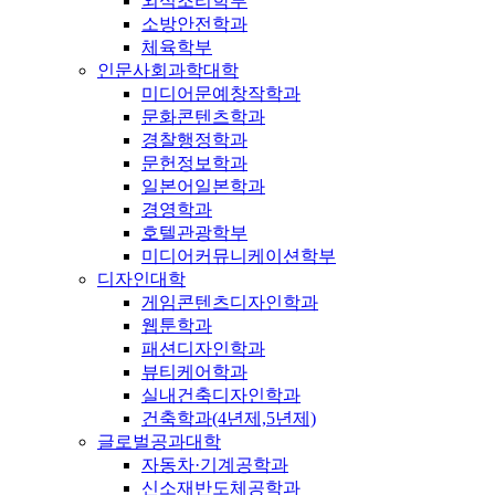
외식조리학부
소방안전학과
체육학부
인문사회과학대학
미디어문예창작학과
문화콘텐츠학과
경찰행정학과
문헌정보학과
일본어일본학과
경영학과
호텔관광학부
미디어커뮤니케이션학부
디자인대학
게임콘텐츠디자인학과
웹툰학과
패션디자인학과
뷰티케어학과
실내건축디자인학과
건축학과(4년제,5년제)
글로벌공과대학
자동차·기계공학과
신소재반도체공학과