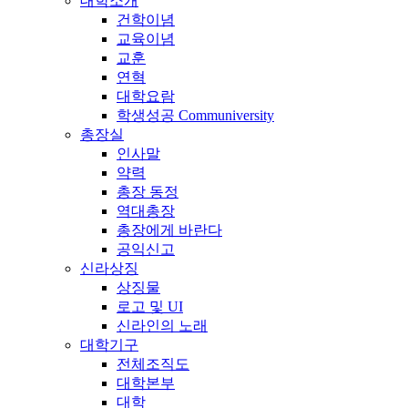
대학소개
건학이념
교육이념
교훈
연혁
대학요람
학생성공 Communiversity
총장실
인사말
약력
총장 동정
역대총장
총장에게 바란다
공익신고
신라상징
상징물
로고 및 UI
신라인의 노래
대학기구
전체조직도
대학본부
대학