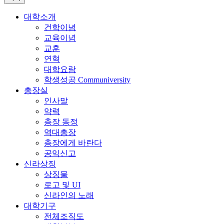
대학소개
건학이념
교육이념
교훈
연혁
대학요람
학생성공 Communiversity
총장실
인사말
약력
총장 동정
역대총장
총장에게 바란다
공익신고
신라상징
상징물
로고 및 UI
신라인의 노래
대학기구
전체조직도