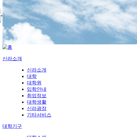
신라소개
신라소개
대학
대학원
입학안내
취업정보
대학생활
신라광장
기타서비스
대학기구