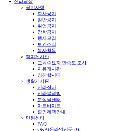
신라광장
공지사항
학사공지
일반공지
취업공지
장학공지
행사모집
보건소식
봉사활동
참여게시판
교육수요자 만족도 조사
자유게시판
칭찬합시다
생활게시판
신라장터
신라복덕방
분실물센터
아르바이트
할인혜택안내
민원센터
FAQ
Q&A(온라인신문고)