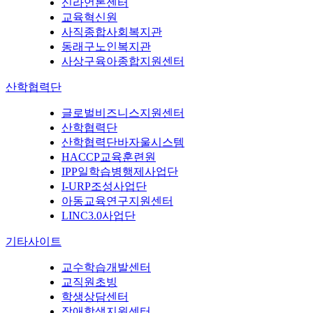
신라언론센터
교육혁신원
사직종합사회복지관
동래구노인복지관
사상구육아종합지원센터
산학협력단
글로벌비즈니스지원센터
산학협력단
산학협력단바자울시스템
HACCP교육훈련원
IPP일학습병행제사업단
I-URP조성사업단
아동교육연구지원센터
LINC3.0사업단
기타사이트
교수학습개발센터
교직원초빙
학생상담센터
장애학생지원센터