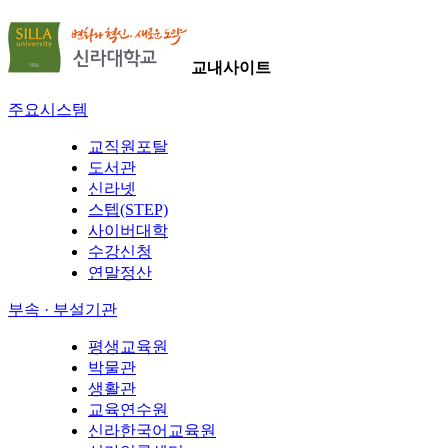
교내사이트
주요시스템
교직원포탈
도서관
신라넷
스텝(STEP)
사이버대학
수강신청
연말정산
부속 · 부설기관
평생교육원
박물관
생활관
교육연수원
신라한국어교육원