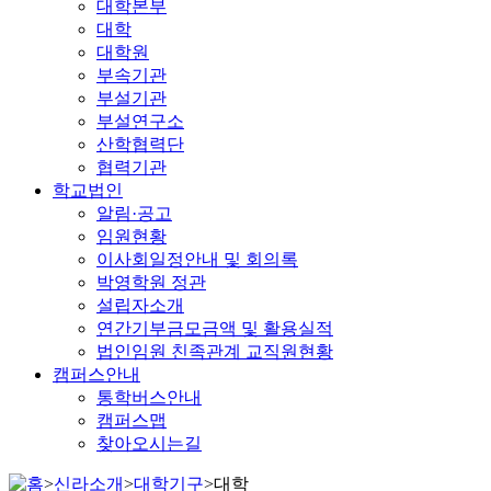
대학본부
대학
대학원
부속기관
부설기관
부설연구소
산학협력단
협력기관
학교법인
알림·공고
임원현황
이사회일정안내 및 회의록
박영학원 정관
설립자소개
연간기부금모금액 및 활용실적
법인임원 친족관계 교직원현황
캠퍼스안내
통학버스안내
캠퍼스맵
찾아오시는길
>
신라소개
>
대학기구
>
대학