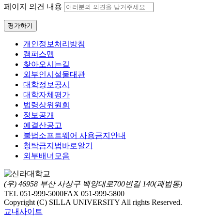
페이지 의견 내용
평가하기
개인정보처리방침
캠퍼스맵
찾아오시는길
외부인시설물대관
대학정보공시
대학자체평가
법령상위원회
정보공개
예결산공고
불법소프트웨어 사용금지안내
청탁금지법바로알기
외부배너모음
(우) 46958 부산 사상구 백양대로700번길 140(괘법동)
TEL 051-999-5000
FAX 051-999-5800
Copyright (C) SILLA UNIVERSITY All rights Reserved.
교내사이트