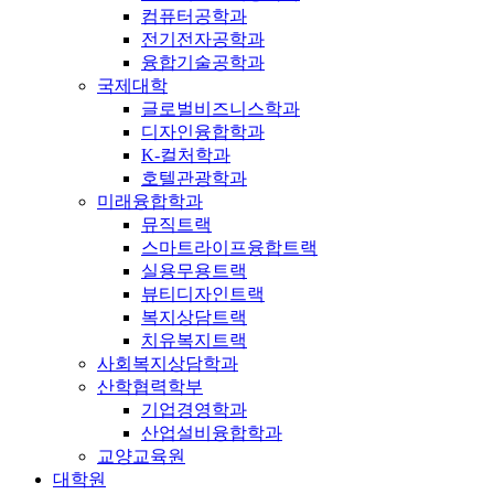
컴퓨터공학과
전기전자공학과
융합기술공학과
국제대학
글로벌비즈니스학과
디자인융합학과
K-컬처학과
호텔관광학과
미래융합학과
뮤직트랙
스마트라이프융합트랙
실용무용트랙
뷰티디자인트랙
복지상담트랙
치유복지트랙
사회복지상담학과
산학협력학부
기업경영학과
산업설비융합학과
교양교육원
대학원