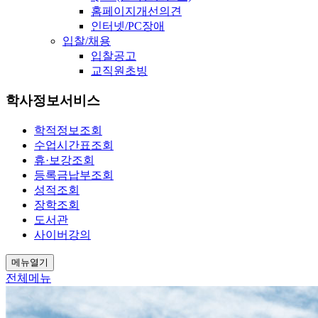
홈페이지개선의견
인터넷/PC장애
입찰/채용
입찰공고
교직원초빙
학사정보서비스
학적정보조회
수업시간표조회
휴·보강조회
등록금납부조회
성적조회
장학조회
도서관
사이버강의
메뉴열기
전체메뉴