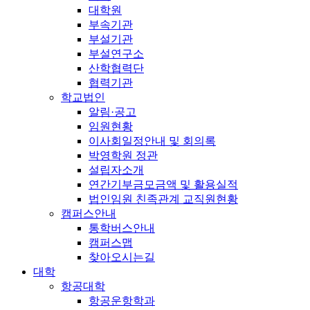
대학원
부속기관
부설기관
부설연구소
산학협력단
협력기관
학교법인
알림·공고
임원현황
이사회일정안내 및 회의록
박영학원 정관
설립자소개
연간기부금모금액 및 활용실적
법인임원 친족관계 교직원현황
캠퍼스안내
통학버스안내
캠퍼스맵
찾아오시는길
대학
항공대학
항공운항학과